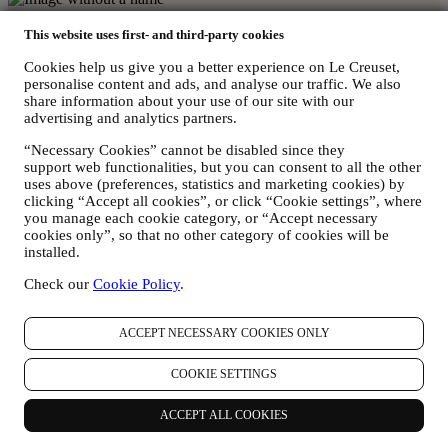
White
This website uses first- and third-party cookies
Cookies help us give you a better experience on Le Creuset,
Fresca, clásica y moderna, la colección White ofrece un lienzo en
personalise content and ads, and analyse our traffic. We also
blanco para la presentación, y convierte tus recetas en el centro de
share information about your use of our site with our
atención. La colección White es fácil de combinar con toda nuestra
advertising and analytics partners.
paleta de colores y, a su vez, es tan elegante como para apostarlo
todo en ella.
“Necessary Cookies” cannot be disabled since they
support web functionalities, but you can consent to all the other
comprar batería de cocina blanca
uses above (preferences, statistics and marketing cookies) by
inspírate con el color White
clicking “Accept all cookies”, or click “Cookie settings”, where
Explorar los favoritos de White
you manage each cookie category, or “Accept necessary
cookies only”, so that no other category of cookies will be
installed.
Comprar utensilios de cocina de hierro fundido
Check our
Cookie Policy
.
comprar utensilios para hornear
Comprar servicio de mesa
ACCEPT NECESSARY COOKIES ONLY
Comprar accesorios de cocina
COOKIE SETTINGS
shop kettles
ACCEPT ALL COOKIES