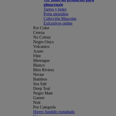
almacenaje
Tarros y botes
Porta utensilios
Colección Mascotas
Exlcusivos online
Por Color
Cereza
No Colour
Negro Onyx
Volcanico
Azure
Flint
Merengue
Blanco
Bleu Riviera
Nectar
Bamboo
Sea Salt
Deep Teal
Negro Mate
Garnet
Nuit
Por Categoría
Hierro fundido esmaltado