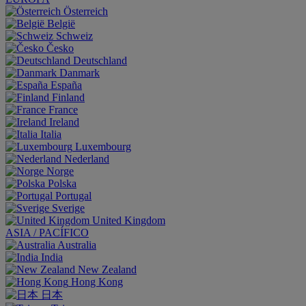
Österreich
België
Schweiz
Česko
Deutschland
Danmark
España
Finland
France
Ireland
Italia
Luxembourg
Nederland
Norge
Polska
Portugal
Sverige
United Kingdom
ASIA / PACÍFICO
Australia
India
New Zealand
Hong Kong
日本