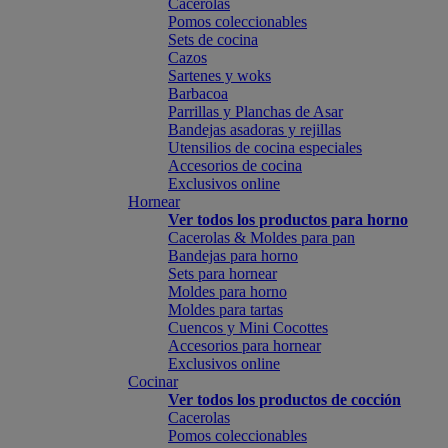
Cacerolas
Pomos coleccionables
Sets de cocina
Cazos
Sartenes y woks
Barbacoa
Parrillas y Planchas de Asar
Bandejas asadoras y rejillas
Utensilios de cocina especiales
Accesorios de cocina
Exclusivos online
Hornear
Ver todos los productos para horno
Cacerolas & Moldes para pan
Bandejas para horno
Sets para hornear
Moldes para horno
Moldes para tartas
Cuencos y Mini Cocottes
Accesorios para hornear
Exclusivos online
Cocinar
Ver todos los productos de cocción
Cacerolas
Pomos coleccionables