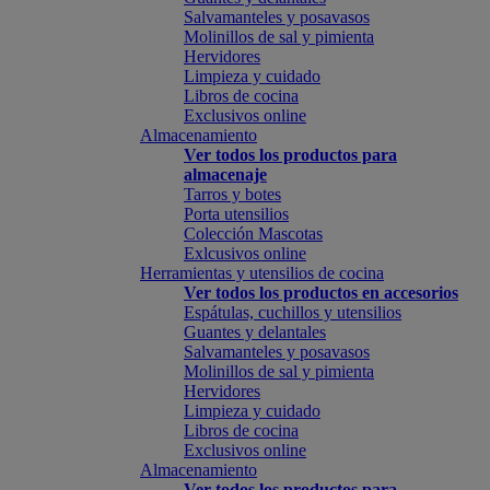
Salvamanteles y posavasos
Molinillos de sal y pimienta
Hervidores
Limpieza y cuidado
Libros de cocina
Exclusivos online
Almacenamiento
Ver todos los productos para
almacenaje
Tarros y botes
Porta utensilios
Colección Mascotas
Exlcusivos online
Herramientas y utensilios de cocina
Ver todos los productos en accesorios
Espátulas, cuchillos y utensilios
Guantes y delantales
Salvamanteles y posavasos
Molinillos de sal y pimienta
Hervidores
Limpieza y cuidado
Libros de cocina
Exclusivos online
Almacenamiento
Ver todos los productos para