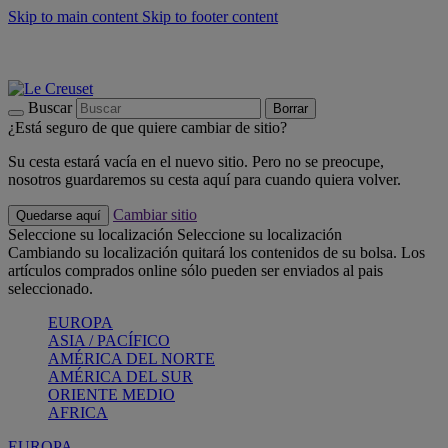
Skip to main content
Skip to footer content
📣 Últimas unidades: ahorra hasta un -40%
COMPRAR
Barbacoas, pícnics, crea tu verano con Le Creuset
COMPRAR
Descubre el color del verano: Bleu Riviera
COMPRAR
Buscar
Borrar
¿Está seguro de que quiere cambiar de sitio?
Su cesta estará vacía en el nuevo sitio. Pero no se preocupe,
nosotros guardaremos su cesta aquí para cuando quiera volver.
Cambiar sitio
Quedarse aquí
Seleccione su localización
Seleccione su localización
Cambiando su localización quitará los contenidos de su bolsa. Los
artículos comprados online sólo pueden ser enviados al pais
seleccionado.
EUROPA
ASIA / PACÍFICO
AMÉRICA DEL NORTE
AMÉRICA DEL SUR
ORIENTE MEDIO
AFRICA
EUROPA