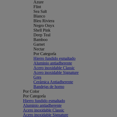
Azure
Flint
Sea Salt
Blanco
Bleu Riviera
Negro Onyx
Shell Pink
Deep Teal
Bamboo
Garnet
Nectar
Por Categoría
Hierro fundido esmaltado
Aluminio antiadherente
Acero inoxidable Classic
Acero inoxidable Signature
Gres
Cerámica Antiadherente
Bandejas de horno
Por Color
Por Categoría
Hierro fundido esmaltado
Aluminio antiadherente
Acero inoxidable Classic
Acero inoxidable Signature