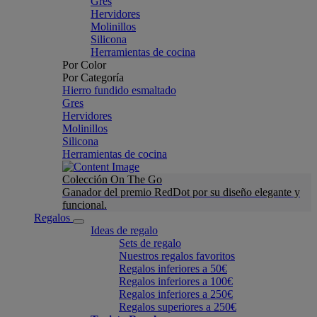
Gres
Hervidores
Molinillos
Silicona
Herramientas de cocina
Por Color
Por Categoría
Hierro fundido esmaltado
Gres
Hervidores
Molinillos
Silicona
Herramientas de cocina
Colección On The Go
Ganador del premio RedDot por su diseño elegante y
funcional.
Regalos
Ideas de regalo
Sets de regalo
Nuestros regalos favoritos
Regalos inferiores a 50€
Regalos inferiores a 100€
Regalos inferiores a 250€
Regalos superiores a 250€