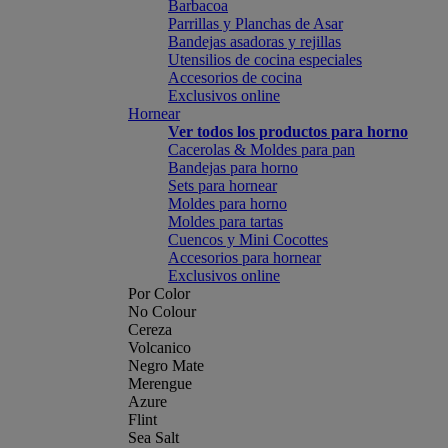
Barbacoa
Parrillas y Planchas de Asar
Bandejas asadoras y rejillas
Utensilios de cocina especiales
Accesorios de cocina
Exclusivos online
Hornear
Ver todos los productos para horno
Cacerolas & Moldes para pan
Bandejas para horno
Sets para hornear
Moldes para horno
Moldes para tartas
Cuencos y Mini Cocottes
Accesorios para hornear
Exclusivos online
Por Color
No Colour
Cereza
Volcanico
Negro Mate
Merengue
Azure
Flint
Sea Salt