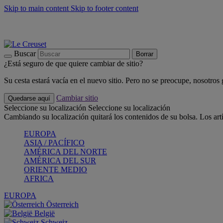
Skip to main content
Skip to footer content
📣 Últimas unidades: ahorra hasta un -40%
COMPRAR
Barbacoas, pícnics, crea tu verano con Le Creuset
COMPRAR
Descubre el color del verano: Bleu Riviera
COMPRAR
Buscar
Borrar
¿Está seguro de que quiere cambiar de sitio?
Su cesta estará vacía en el nuevo sitio. Pero no se preocupe, nosotros
Cambiar sitio
Quedarse aquí
Seleccione su localización
Seleccione su localización
Cambiando su localización quitará los contenidos de su bolsa. Los art
EUROPA
ASIA / PACÍFICO
AMÉRICA DEL NORTE
AMÉRICA DEL SUR
ORIENTE MEDIO
AFRICA
EUROPA
Österreich
België
Schweiz