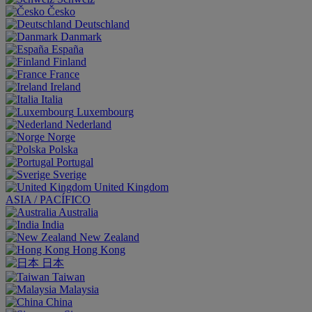
Česko
Deutschland
Danmark
España
Finland
France
Ireland
Italia
Luxembourg
Nederland
Norge
Polska
Portugal
Sverige
United Kingdom
ASIA / PACÍFICO
Australia
India
New Zealand
Hong Kong
日本
Taiwan
Malaysia
China