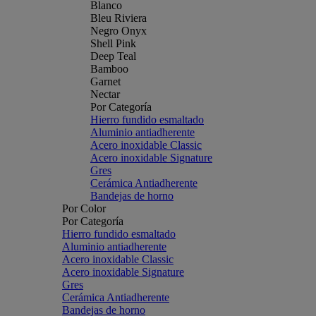
Blanco
Bleu Riviera
Negro Onyx
Shell Pink
Deep Teal
Bamboo
Garnet
Nectar
Por Categoría
Hierro fundido esmaltado
Aluminio antiadherente
Acero inoxidable Classic
Acero inoxidable Signature
Gres
Cerámica Antiadherente
Bandejas de horno
Por Color
Por Categoría
Hierro fundido esmaltado
Aluminio antiadherente
Acero inoxidable Classic
Acero inoxidable Signature
Gres
Cerámica Antiadherente
Bandejas de horno