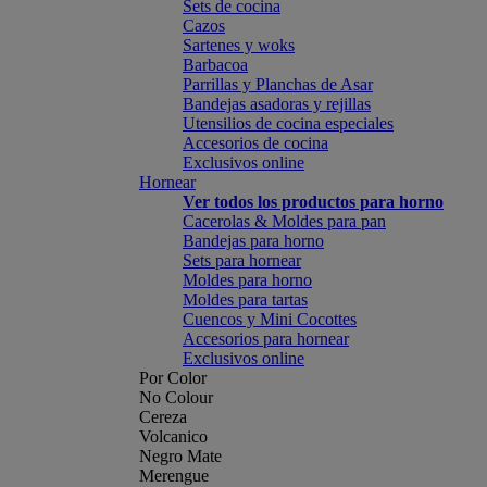
Sets de cocina
Cazos
Sartenes y woks
Barbacoa
Parrillas y Planchas de Asar
Bandejas asadoras y rejillas
Utensilios de cocina especiales
Accesorios de cocina
Exclusivos online
Hornear
Ver todos los productos para horno
Cacerolas & Moldes para pan
Bandejas para horno
Sets para hornear
Moldes para horno
Moldes para tartas
Cuencos y Mini Cocottes
Accesorios para hornear
Exclusivos online
Por Color
No Colour
Cereza
Volcanico
Negro Mate
Merengue