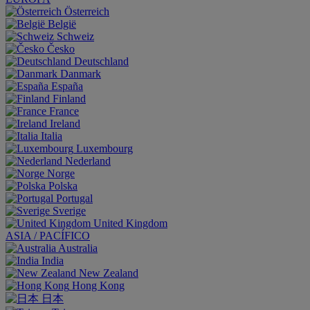
Österreich
België
Schweiz
Česko
Deutschland
Danmark
España
Finland
France
Ireland
Italia
Luxembourg
Nederland
Norge
Polska
Portugal
Sverige
United Kingdom
ASIA / PACÍFICO
Australia
India
New Zealand
Hong Kong
日本