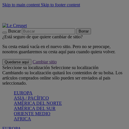
Skip to main content
Skip to footer content
📣 Últimas unidades: ahorra hasta un -40%
COMPRAR
Barbacoas, pícnics, crea tu verano con Le Creuset
COMPRAR
Descubre el color del verano: Bleu Riviera
COMPRAR
Buscar
Borrar
¿Está seguro de que quiere cambiar de sitio?
Su cesta estará vacía en el nuevo sitio. Pero no se preocupe,
nosotros guardaremos su cesta aquí para cuando quiera volver.
Cambiar sitio
Quedarse aquí
Seleccione su localización
Seleccione su localización
Cambiando su localización quitará los contenidos de su bolsa. Los
artículos comprados online sólo pueden ser enviados al pais
seleccionado.
EUROPA
ASIA / PACÍFICO
AMÉRICA DEL NORTE
AMÉRICA DEL SUR
ORIENTE MEDIO
AFRICA
EUROPA