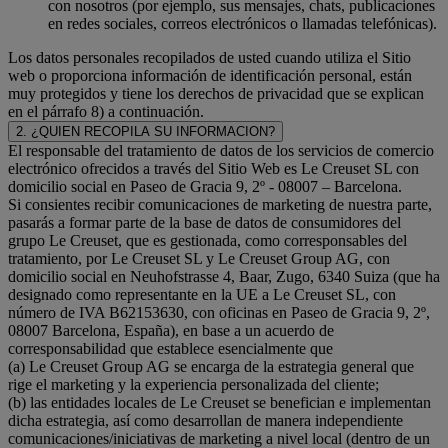
con nosotros (por ejemplo, sus mensajes, chats, publicaciones
en redes sociales, correos electrónicos o llamadas telefónicas).
Los datos personales recopilados de usted cuando utiliza el Sitio
web o proporciona información de identificación personal, están
muy protegidos y tiene los derechos de privacidad que se explican
en el párrafo 8) a continuación.
2. ¿QUIEN RECOPILA SU INFORMACION?
El responsable del tratamiento de datos de los servicios de comercio
electrónico ofrecidos a través del Sitio Web es Le Creuset SL con
domicilio social en Paseo de Gracia 9, 2º - 08007 – Barcelona.
Si consientes recibir comunicaciones de marketing de nuestra parte,
pasarás a formar parte de la base de datos de consumidores del
grupo Le Creuset, que es gestionada, como corresponsables del
tratamiento, por Le Creuset SL y Le Creuset Group AG, con
domicilio social en Neuhofstrasse 4, Baar, Zugo, 6340 Suiza (que ha
designado como representante en la UE a Le Creuset SL, con
número de IVA B62153630, con oficinas en Paseo de Gracia 9, 2º,
08007 Barcelona, España), en base a un acuerdo de
corresponsabilidad que establece esencialmente que
(a) Le Creuset Group AG se encarga de la estrategia general que
rige el marketing y la experiencia personalizada del cliente;
(b) las entidades locales de Le Creuset se benefician e implementan
dicha estrategia, así como desarrollan de manera independiente
comunicaciones/iniciativas de marketing a nivel local (dentro de un