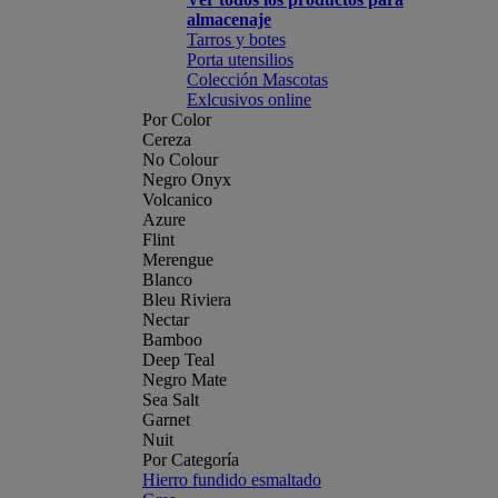
almacenaje
Tarros y botes
Porta utensilios
Colección Mascotas
Exlcusivos online
Por Color
Cereza
No Colour
Negro Onyx
Volcanico
Azure
Flint
Merengue
Blanco
Bleu Riviera
Nectar
Bamboo
Deep Teal
Negro Mate
Sea Salt
Garnet
Nuit
Por Categoría
Hierro fundido esmaltado