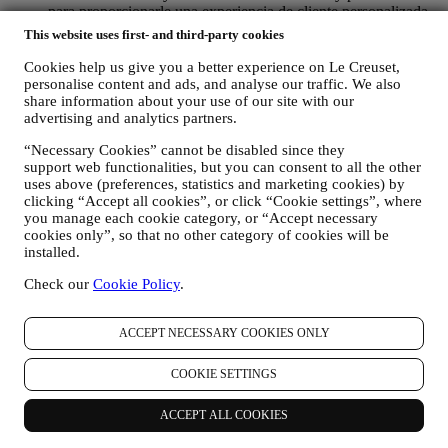
para proporcionarle una experiencia de cliente personalizada
de Le Creuset. Lo haremos analizando sus hábitos o intereses,
This website uses first- and third-party cookies
por ejemplo, en relación con los productos más vistos, su
interacción con nosotros en las redes sociales, qué páginas de
Cookies help us give you a better experience on Le Creuset,
nuestro sitio web visita, qué contenido de nuestras ofertas lee
personalise content and ads, and analyse our traffic. We also
usted. Lo hacemos principalmente a través de cookies y
share information about your use of our site with our
advertising and analytics partners.
tecnologías similares (incluidos los píxeles de seguimiento en
los correos electrónicos), también en combinación con sus
“Necessary Cookies” cannot be disabled since they
datos y preferencias recogidos una vez que se suscribe a
support web functionalities, but you can consent to all the other
nuestras comunicaciones de marketing personalizadas.
uses above (preferences, statistics and marketing cookies) by
Utilizaremos esta información para gestionar nuestra
clicking “Accept all cookies”, or click “Cookie settings”, where
publicidad en otros sitios, conceder acceso a contenidos
you manage each cookie category, or “Accept necessary
específicos, adaptar los contenidos o las ofertas que ve en el
cookies only”, so that no other category of cookies will be
Sitio web o, si ha dado su consentimiento para suscribirse a
installed.
nuestras comunicaciones de marketing, para enviarle
comunicaciones/mensajes relevantes que creemos que le
Check our
Cookie Policy
.
pueden gustar. No será utilizada para otros efectos. El uso de
cookies está sujeto a su consentimiento. Si no desea que esta
ACCEPT NECESSARY COOKIES ONLY
información se utilice para enviarle anuncios, contenidos o
comunicaciones basados en intereses, puede limitar el uso de
la información sobre sus acciones en línea mediante la gestión
COOKIE SETTINGS
de su configuración de cookies (sin embargo, recuerde que
ciertas cookies son necesarias para el uso del sitio web).
ACCEPT ALL COOKIES
Tenga en cuenta que esto no le excluye de recibir anuncios,
ofertas o comunicaciones. Seguirá recibiendo anuncios,