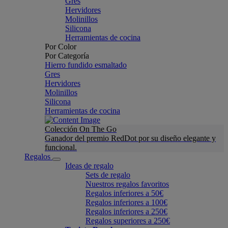
Gres
Hervidores
Molinillos
Silicona
Herramientas de cocina
Por Color
Por Categoría
Hierro fundido esmaltado
Gres
Hervidores
Molinillos
Silicona
Herramientas de cocina
Colección On The Go
Ganador del premio RedDot por su diseño elegante y
funcional.
Regalos
Ideas de regalo
Sets de regalo
Nuestros regalos favoritos
Regalos inferiores a 50€
Regalos inferiores a 100€
Regalos inferiores a 250€
Regalos superiores a 250€