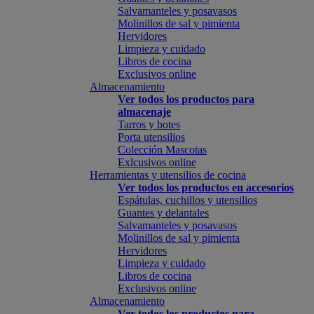
Salvamanteles y posavasos
Molinillos de sal y pimienta
Hervidores
Limpieza y cuidado
Libros de cocina
Exclusivos online
Almacenamiento
Ver todos los productos para
almacenaje
Tarros y botes
Porta utensilios
Colección Mascotas
Exlcusivos online
Herramientas y utensilios de cocina
Ver todos los productos en accesorios
Espátulas, cuchillos y utensilios
Guantes y delantales
Salvamanteles y posavasos
Molinillos de sal y pimienta
Hervidores
Limpieza y cuidado
Libros de cocina
Exclusivos online
Almacenamiento
Ver todos los productos para