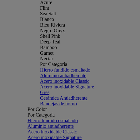
Azure
Flint
Sea Salt
Blanco
Bleu Riviera
Negro Onyx
Shell Pink
Deep Teal
Bamboo
Garnet
Nectar
Por Categoría
Hierro fundido esmaltado
Aluminio antiadherente
Acero inoxidable Classic
Acero inoxidable Signature
Gres
Cerámica Antiadherente
Bandejas de horno
Por Color
Por Categoría
Hierro fundido esmaltado
Aluminio antiadherente
Acero inoxidable Classic
Acero inoxidable Signature