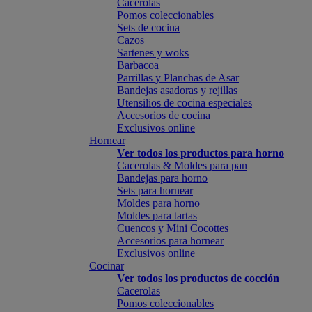
Cacerolas
Pomos coleccionables
Sets de cocina
Cazos
Sartenes y woks
Barbacoa
Parrillas y Planchas de Asar
Bandejas asadoras y rejillas
Utensilios de cocina especiales
Accesorios de cocina
Exclusivos online
Hornear
Ver todos los productos para horno
Cacerolas & Moldes para pan
Bandejas para horno
Sets para hornear
Moldes para horno
Moldes para tartas
Cuencos y Mini Cocottes
Accesorios para hornear
Exclusivos online
Cocinar
Ver todos los productos de cocción
Cacerolas
Pomos coleccionables