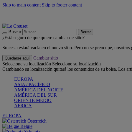
Skip to main content
Skip to footer content
📣 Últimas unidades: ahorra hasta un -40%
COMPRAR
Barbacoas, pícnics, crea tu verano con Le Creuset
COMPRAR
Descubre el color del verano: Bleu Riviera
COMPRAR
Buscar
Borrar
¿Está seguro de que quiere cambiar de sitio?
Su cesta estará vacía en el nuevo sitio. Pero no se preocupe, nosotros
Cambiar sitio
Quedarse aquí
Seleccione su localización
Seleccione su localización
Cambiando su localización quitará los contenidos de su bolsa. Los art
EUROPA
ASIA / PACÍFICO
AMÉRICA DEL NORTE
AMÉRICA DEL SUR
ORIENTE MEDIO
AFRICA
EUROPA
Österreich
België
Schweiz