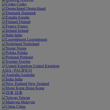
Česko
Deutschland
Danmark
España
Finland
France
Ireland
Italia
Luxembourg
Nederland
Norge
Polska
Portugal
Sverige
United Kingdom
ASIA / PACÍFICO
Australia
India
New Zealand
Hong Kong
日本
Taiwan
Malaysia
China