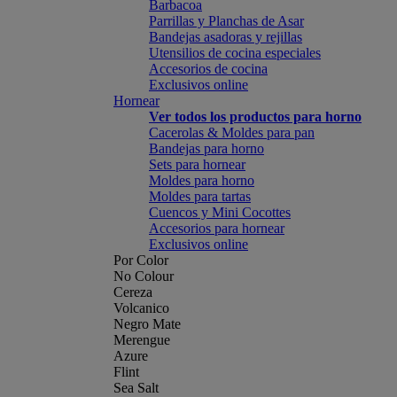
Barbacoa
Parrillas y Planchas de Asar
Bandejas asadoras y rejillas
Utensilios de cocina especiales
Accesorios de cocina
Exclusivos online
Hornear
Ver todos los productos para horno
Cacerolas & Moldes para pan
Bandejas para horno
Sets para hornear
Moldes para horno
Moldes para tartas
Cuencos y Mini Cocottes
Accesorios para hornear
Exclusivos online
Por Color
No Colour
Cereza
Volcanico
Negro Mate
Merengue
Azure
Flint
Sea Salt