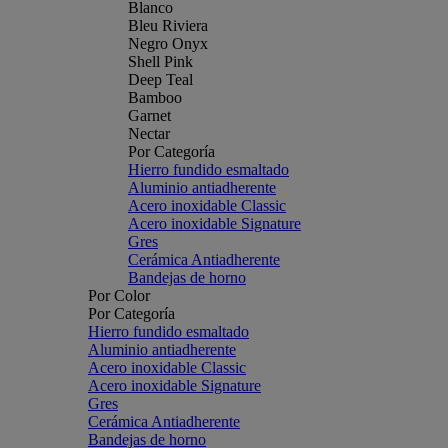
Blanco
Bleu Riviera
Negro Onyx
Shell Pink
Deep Teal
Bamboo
Garnet
Nectar
Por Categoría
Hierro fundido esmaltado
Aluminio antiadherente
Acero inoxidable Classic
Acero inoxidable Signature
Gres
Cerámica Antiadherente
Bandejas de horno
Por Color
Por Categoría
Hierro fundido esmaltado
Aluminio antiadherente
Acero inoxidable Classic
Acero inoxidable Signature
Gres
Cerámica Antiadherente
Bandejas de horno