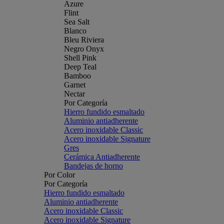
Azure
Flint
Sea Salt
Blanco
Bleu Riviera
Negro Onyx
Shell Pink
Deep Teal
Bamboo
Garnet
Nectar
Por Categoría
Hierro fundido esmaltado
Aluminio antiadherente
Acero inoxidable Classic
Acero inoxidable Signature
Gres
Cerámica Antiadherente
Bandejas de horno
Por Color
Por Categoría
Hierro fundido esmaltado
Aluminio antiadherente
Acero inoxidable Classic
Acero inoxidable Signature