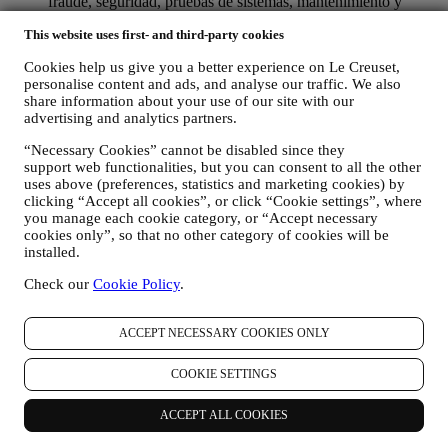
fraude, seguridad, pruebas de sistemas, mantenimiento y
análisis estadístico. Ocasionalmente, es posible que
This website uses first- and third-party cookies
necesitemos ponernos en contacto con usted por razones
administrativas u operativas. Por ejemplo, para enviarle la
Cookies help us give you a better experience on Le Creuset,
confirmación de su compra. También utilizaremos sus datos
personalise content and ads, and analyse our traffic. We also
personales para responder a sus solicitudes enviadas a través
share information about your use of our site with our
de nuestros formularios del sitio web u otros canales. Esta
advertising and analytics partners.
actividad de procesamiento es necesaria para permitirnos
proporcionarle nuestros servicios.
“Necessary Cookies” cannot be disabled since they
PARA INFORMARLE SOBRE NOTICIAS U OFERTAS
support web functionalities, but you can consent to all the other
SOBRE LOS PRODUCTOS DE LE CREUSET. Si usted
uses above (preferences, statistics and marketing cookies) by
ha dado su consentimiento para que lo hagamos (por ejemplo,
clicking “Accept all cookies”, or click “Cookie settings”, where
suscribiéndose a nuestro boletín de noticias cuando usted cree
you manage each cookie category, or “Accept necessary
una cuenta en el Sitio web), le enviaremos comunicaciones de
cookies only”, so that no other category of cookies will be
installed.
marketing personalizadas y noticias sobre iniciativas
relacionadas con Le Creuset promovidas por sus filiales del
Check our
Cookie Policy
.
grupo, y afiliados y socios locales, también dependiendo de
sus preferencias. Nos comunicaremos con usted por correo
electrónico, SMS o redes sociales, pero también mediante
ACCEPT NECESSARY COOKIES ONLY
medios automatizados. Dichas comunicaciones se
relacionarán con los productos de Le Creuset o con las nuevas
COOKIE SETTINGS
aperturas de tiendas, eventos exclusivos, concursos,
encuestas, demostraciones organizadas por Le Creuset u
ofertas especiales que le puedan gustar. Estas comunicaciones
ACCEPT ALL COOKIES
pueden seleccionarse o adaptarse para usted en función de los