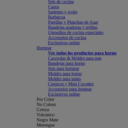
Sets de cocina
Cazos
Sartenes y woks
Barbacoa
Parrillas y Planchas de Asar
Bandejas asadoras y rejillas
Utensilios de cocina especiales
Accesorios de cocina
Exclusivos online
Hornear
Ver todos los productos para horno
Cacerolas & Moldes para pan
Bandejas para horno
Sets para hornear
Moldes para horno
Moldes para tartas
Cuencos y Mini Cocottes
Accesorios para hornear
Exclusivos online
Por Color
No Colour
Cereza
Volcanico
Negro Mate
Merengue