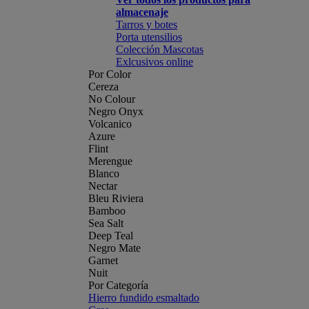
almacenaje
Tarros y botes
Porta utensilios
Colección Mascotas
Exlcusivos online
Por Color
Cereza
No Colour
Negro Onyx
Volcanico
Azure
Flint
Merengue
Blanco
Nectar
Bleu Riviera
Bamboo
Sea Salt
Deep Teal
Negro Mate
Garnet
Nuit
Por Categoría
Hierro fundido esmaltado