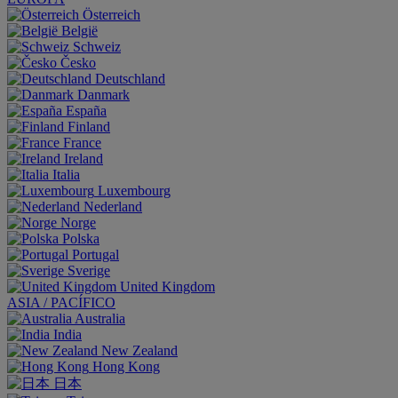
Österreich
België
Schweiz
Česko
Deutschland
Danmark
España
Finland
France
Ireland
Italia
Luxembourg
Nederland
Norge
Polska
Portugal
Sverige
United Kingdom
ASIA / PACÍFICO
Australia
India
New Zealand
Hong Kong
日本