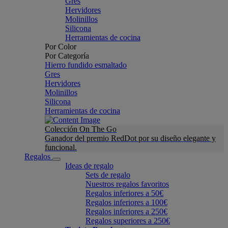
Gres
Hervidores
Molinillos
Silicona
Herramientas de cocina
Por Color
Por Categoría
Hierro fundido esmaltado
Gres
Hervidores
Molinillos
Silicona
Herramientas de cocina
Colección On The Go
Ganador del premio RedDot por su diseño elegante y
funcional.
Regalos
Ideas de regalo
Sets de regalo
Nuestros regalos favoritos
Regalos inferiores a 50€
Regalos inferiores a 100€
Regalos inferiores a 250€
Regalos superiores a 250€