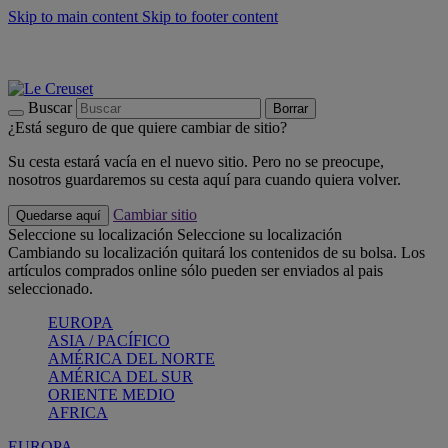
Skip to main content
Skip to footer content
📣 Últimas unidades: ahorra hasta un -40%
COMPRAR
Barbacoas, pícnics, crea tu verano con Le Creuset
COMPRAR
Descubre el color del verano: Bleu Riviera
COMPRAR
Buscar
Borrar
¿Está seguro de que quiere cambiar de sitio?
Su cesta estará vacía en el nuevo sitio. Pero no se preocupe,
nosotros guardaremos su cesta aquí para cuando quiera volver.
Cambiar sitio
Quedarse aquí
Seleccione su localización
Seleccione su localización
Cambiando su localización quitará los contenidos de su bolsa. Los
artículos comprados online sólo pueden ser enviados al pais
seleccionado.
EUROPA
ASIA / PACÍFICO
AMÉRICA DEL NORTE
AMÉRICA DEL SUR
ORIENTE MEDIO
AFRICA
EUROPA