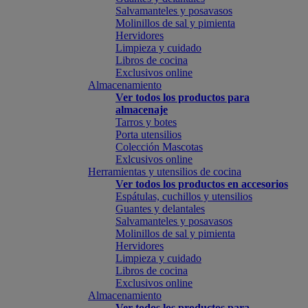
Salvamanteles y posavasos
Molinillos de sal y pimienta
Hervidores
Limpieza y cuidado
Libros de cocina
Exclusivos online
Almacenamiento
Ver todos los productos para
almacenaje
Tarros y botes
Porta utensilios
Colección Mascotas
Exlcusivos online
Herramientas y utensilios de cocina
Ver todos los productos en accesorios
Espátulas, cuchillos y utensilios
Guantes y delantales
Salvamanteles y posavasos
Molinillos de sal y pimienta
Hervidores
Limpieza y cuidado
Libros de cocina
Exclusivos online
Almacenamiento
Ver todos los productos para