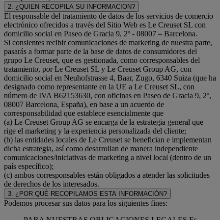
2. ¿QUIEN RECOPILA SU INFORMACION?
El responsable del tratamiento de datos de los servicios de comercio
electrónico ofrecidos a través del Sitio Web es Le Creuset SL con
domicilio social en Paseo de Gracia 9, 2º - 08007 – Barcelona.
Si consientes recibir comunicaciones de marketing de nuestra parte,
pasarás a formar parte de la base de datos de consumidores del
grupo Le Creuset, que es gestionada, como corresponsables del
tratamiento, por Le Creuset SL y Le Creuset Group AG, con
domicilio social en Neuhofstrasse 4, Baar, Zugo, 6340 Suiza (que ha
designado como representante en la UE a Le Creuset SL, con
número de IVA B62153630, con oficinas en Paseo de Gracia 9, 2º,
08007 Barcelona, España), en base a un acuerdo de
corresponsabilidad que establece esencialmente que
(a) Le Creuset Group AG se encarga de la estrategia general que
rige el marketing y la experiencia personalizada del cliente;
(b) las entidades locales de Le Creuset se benefician e implementan
dicha estrategia, así como desarrollan de manera independiente
comunicaciones/iniciativas de marketing a nivel local (dentro de un
país específico);
(c) ambos corresponsables están obligados a atender las solicitudes
de derechos de los interesados.
3. ¿POR QUÉ RECOPILAMOS ESTA INFORMACIÓN?
Podemos procesar sus datos para los siguientes fines:
PARA NUESTRAS OBLIGACIONES LEGALES Es