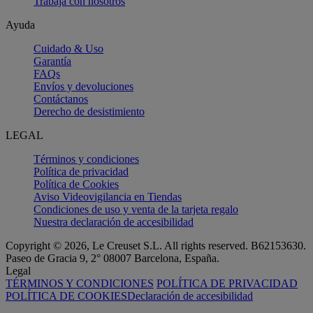
Trabaja con nosotros
Ayuda
Cuidado & Uso
Garantía
FAQs
Envíos y devoluciones
Contáctanos
Derecho de desistimiento
LEGAL
Términos y condiciones
Política de privacidad
Política de Cookies
Aviso Videovigilancia en Tiendas
Condiciones de uso y venta de la tarjeta regalo
Nuestra declaración de accesibilidad
Copyright © 2026, Le Creuset S.L. All rights reserved. B62153630.
Paseo de Gracia 9, 2° 08007 Barcelona, España.
Legal
TÉRMINOS Y CONDICIONES
POLÍTICA DE PRIVACIDAD
POLÍTICA DE COOKIES
Declaración de accesibilidad