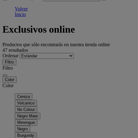
Volver
Inicio
Exclusivos online
Productos que sólo encontrarás en nuestra tienda online
47 resultados
Ordenar
Filtro
Filtro
Color
Color
Cereza
Volcanico
No Colour
Negro Mate
Merengue
Negro
Burgundy