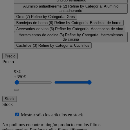
fundido esmaltado
Aluminio antiadherente
(2)
Refine by Categoría: Aluminio
antiadherente
Gres
(7)
Refine by Categoría: Gres
Bandejas de horno
(6)
Refine by Categoría: Bandejas de horno
Accesorios de vino
(6)
Refine by Categoría: Accesorios de vino
Herramientas de cocina
(3)
Refine by Categoría: Herramientas
de cocina
Cuchillos
(3)
Refine by Categoría: Cuchillos
Precio
Precio
93€
+350€
Stock
Stock
Mostrar sólo los artículos en stock
No pudimos encontrar ningún producto con los filtros
seleccionados. Por favor, elija filtros diferentes.