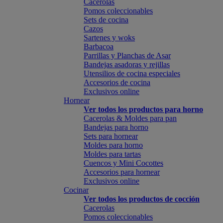
Cacerolas
Pomos coleccionables
Sets de cocina
Cazos
Sartenes y woks
Barbacoa
Parrillas y Planchas de Asar
Bandejas asadoras y rejillas
Utensilios de cocina especiales
Accesorios de cocina
Exclusivos online
Hornear
Ver todos los productos para horno
Cacerolas & Moldes para pan
Bandejas para horno
Sets para hornear
Moldes para horno
Moldes para tartas
Cuencos y Mini Cocottes
Accesorios para hornear
Exclusivos online
Cocinar
Ver todos los productos de cocción
Cacerolas
Pomos coleccionables