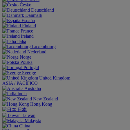
Česko
Deutschland
Danmark
España
Finland
France
Ireland
Italia
Luxembourg
Nederland
Norge
Polska
Portugal
Sverige
United Kingdom
ASIA / PACÍFICO
Australia
India
New Zealand
Hong Kong
日本
Taiwan
Malaysia
China