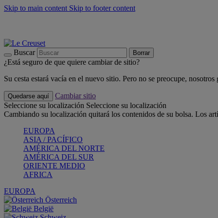
Skip to main content
Skip to footer content
📣 Últimas unidades: ahorra hasta un -40%
COMPRAR
Barbacoas, pícnics, crea tu verano con Le Creuset
COMPRAR
Descubre el color del verano: Bleu Riviera
COMPRAR
Buscar
Borrar
¿Está seguro de que quiere cambiar de sitio?
Su cesta estará vacía en el nuevo sitio. Pero no se preocupe, nosotros
Cambiar sitio
Quedarse aquí
Seleccione su localización
Seleccione su localización
Cambiando su localización quitará los contenidos de su bolsa. Los art
EUROPA
ASIA / PACÍFICO
AMÉRICA DEL NORTE
AMÉRICA DEL SUR
ORIENTE MEDIO
AFRICA
EUROPA
Österreich
België
Schweiz