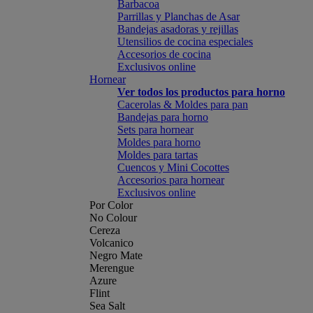
Barbacoa
Parrillas y Planchas de Asar
Bandejas asadoras y rejillas
Utensilios de cocina especiales
Accesorios de cocina
Exclusivos online
Hornear
Ver todos los productos para horno
Cacerolas & Moldes para pan
Bandejas para horno
Sets para hornear
Moldes para horno
Moldes para tartas
Cuencos y Mini Cocottes
Accesorios para hornear
Exclusivos online
Por Color
No Colour
Cereza
Volcanico
Negro Mate
Merengue
Azure
Flint
Sea Salt