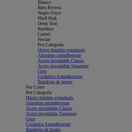
Blanco
Bleu Riviera
Negro Onyx
Shell Pink
Deep Teal
Bamboo
Garnet
Nectar
Por Categoría
Hierro fundido esmaltado
Aluminio antiadherente
Acero inoxidable Classic
Acero inoxidable Signature
Gres
Cerámica Antiadherente
Bandejas de horno
Por Color
Por Categoría
Hierro fundido esmaltado
Aluminio antiadherente
Acero inoxidable Classic
Acero inoxidable Signature
Gres
Cerámica Antiadherente
Bandejas de horno