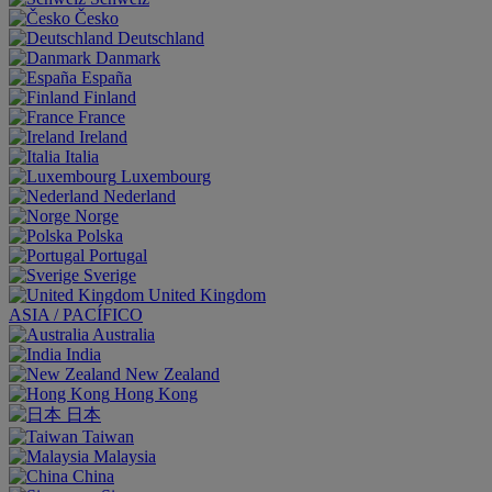
Česko
Deutschland
Danmark
España
Finland
France
Ireland
Italia
Luxembourg
Nederland
Norge
Polska
Portugal
Sverige
United Kingdom
ASIA / PACÍFICO
Australia
India
New Zealand
Hong Kong
日本
Taiwan
Malaysia
China