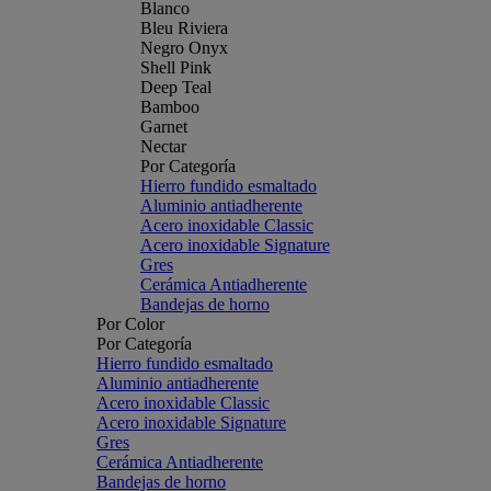
Blanco
Bleu Riviera
Negro Onyx
Shell Pink
Deep Teal
Bamboo
Garnet
Nectar
Por Categoría
Hierro fundido esmaltado
Aluminio antiadherente
Acero inoxidable Classic
Acero inoxidable Signature
Gres
Cerámica Antiadherente
Bandejas de horno
Por Color
Por Categoría
Hierro fundido esmaltado
Aluminio antiadherente
Acero inoxidable Classic
Acero inoxidable Signature
Gres
Cerámica Antiadherente
Bandejas de horno