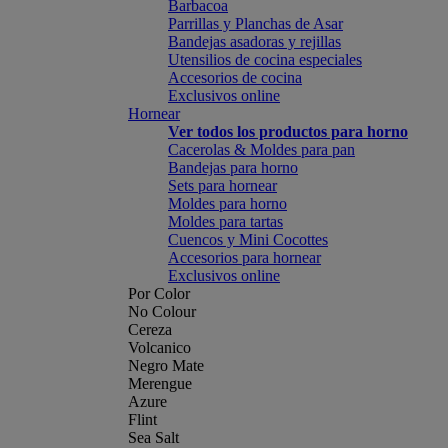
Barbacoa
Parrillas y Planchas de Asar
Bandejas asadoras y rejillas
Utensilios de cocina especiales
Accesorios de cocina
Exclusivos online
Hornear
Ver todos los productos para horno
Cacerolas & Moldes para pan
Bandejas para horno
Sets para hornear
Moldes para horno
Moldes para tartas
Cuencos y Mini Cocottes
Accesorios para hornear
Exclusivos online
Por Color
No Colour
Cereza
Volcanico
Negro Mate
Merengue
Azure
Flint
Sea Salt