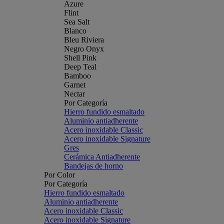
Azure
Flint
Sea Salt
Blanco
Bleu Riviera
Negro Onyx
Shell Pink
Deep Teal
Bamboo
Garnet
Nectar
Por Categoría
Hierro fundido esmaltado
Aluminio antiadherente
Acero inoxidable Classic
Acero inoxidable Signature
Gres
Cerámica Antiadherente
Bandejas de horno
Por Color
Por Categoría
Hierro fundido esmaltado
Aluminio antiadherente
Acero inoxidable Classic
Acero inoxidable Signature