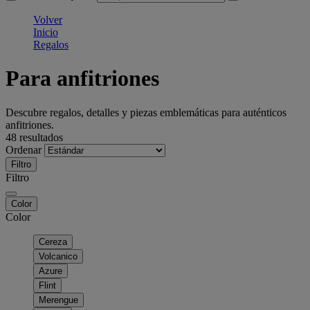
Volver
Inicio
Regalos
Para anfitriones
Descubre regalos, detalles y piezas emblemáticas para auténticos
anfitriones.
48 resultados
Ordenar
Filtro
Filtro
Color
Color
Cereza
Volcanico
Azure
Flint
Merengue