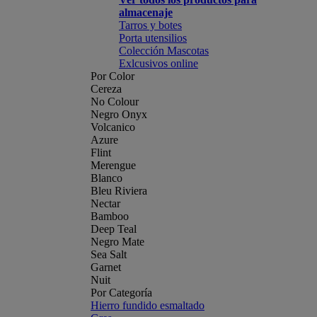
almacenaje
Tarros y botes
Porta utensilios
Colección Mascotas
Exlcusivos online
Por Color
Cereza
No Colour
Negro Onyx
Volcanico
Azure
Flint
Merengue
Blanco
Bleu Riviera
Nectar
Bamboo
Deep Teal
Negro Mate
Sea Salt
Garnet
Nuit
Por Categoría
Hierro fundido esmaltado