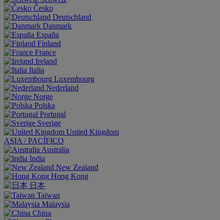
Česko
Deutschland
Danmark
España
Finland
France
Ireland
Italia
Luxembourg
Nederland
Norge
Polska
Portugal
Sverige
United Kingdom
ASIA / PACÍFICO
Australia
India
New Zealand
Hong Kong
日本
Taiwan
Malaysia
China