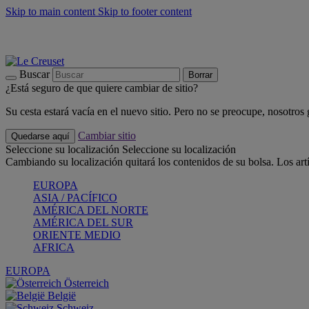
Skip to main content
Skip to footer content
📣 Últimas unidades: ahorra hasta un -40%
COMPRAR
Barbacoas, pícnics, crea tu verano con Le Creuset
COMPRAR
Descubre el color del verano: Bleu Riviera
COMPRAR
Buscar
Borrar
¿Está seguro de que quiere cambiar de sitio?
Su cesta estará vacía en el nuevo sitio. Pero no se preocupe, nosotros
Cambiar sitio
Quedarse aquí
Seleccione su localización
Seleccione su localización
Cambiando su localización quitará los contenidos de su bolsa. Los art
EUROPA
ASIA / PACÍFICO
AMÉRICA DEL NORTE
AMÉRICA DEL SUR
ORIENTE MEDIO
AFRICA
EUROPA
Österreich
België
Schweiz