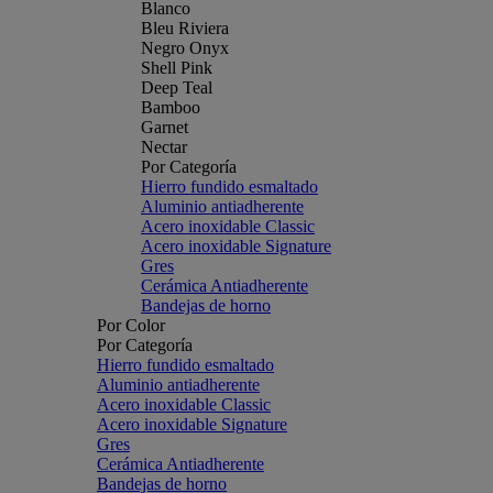
Blanco
Bleu Riviera
Negro Onyx
Shell Pink
Deep Teal
Bamboo
Garnet
Nectar
Por Categoría
Hierro fundido esmaltado
Aluminio antiadherente
Acero inoxidable Classic
Acero inoxidable Signature
Gres
Cerámica Antiadherente
Bandejas de horno
Por Color
Por Categoría
Hierro fundido esmaltado
Aluminio antiadherente
Acero inoxidable Classic
Acero inoxidable Signature
Gres
Cerámica Antiadherente
Bandejas de horno