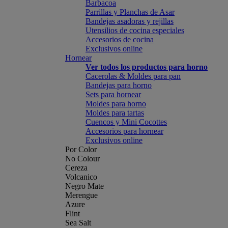
Barbacoa
Parrillas y Planchas de Asar
Bandejas asadoras y rejillas
Utensilios de cocina especiales
Accesorios de cocina
Exclusivos online
Hornear
Ver todos los productos para horno
Cacerolas & Moldes para pan
Bandejas para horno
Sets para hornear
Moldes para horno
Moldes para tartas
Cuencos y Mini Cocottes
Accesorios para hornear
Exclusivos online
Por Color
No Colour
Cereza
Volcanico
Negro Mate
Merengue
Azure
Flint
Sea Salt