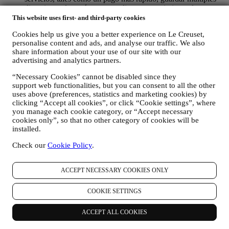
direcciones de envío, ver y realizar un seguimiento de
pedidos. Cualquier actividad de procesamiento es necesaria
This website uses first- and third-party cookies
para permitirnos proporcionarle estos servicios como titular de
Cookies help us give you a better experience on Le Creuset,
una cuenta de Le Creuset.
personalise content and ads, and analyse our traffic. We also
PARA GESTIONAR SUS PEDIDOS Y
share information about your use of our site with our
PROPORCIONARLE NUESTROS PRODUCTOS,
advertising and analytics partners.
SERVICIOS Y ASISTENCIA. Utilizaremos sus datos para
gestionar nuestra relación contractual con usted, su compra de
“Necessary Cookies” cannot be disabled since they
productos en el Sitio web y/o en nuestras tiendas Le Creuset,
support web functionalities, but you can consent to all the other
su uso del Sitio web, cualquier asistencia posterior a la venta o
uses above (preferences, statistics and marketing cookies) by
su participación en nuestros concursos. Es posible que
clicking “Accept all cookies”, or click “Cookie settings”, where
tengamos que procesar algunos datos sobre usted para
you manage each cookie category, or “Accept necessary
nuestros fines administrativos relacionados con nuestra
cookies only”, so that no other category of cookies will be
relación contractual con usted, como contabilidad, facturación
installed.
y auditoría, verificación de tarjetas de pago, detección de
Check our
Cookie Policy
.
fraude, seguridad, pruebas de sistemas, mantenimiento y
análisis estadístico. Ocasionalmente, es posible que
necesitemos ponernos en contacto con usted por razones
ACCEPT NECESSARY COOKIES ONLY
administrativas u operativas. Por ejemplo, para enviarle la
confirmación de su compra. También utilizaremos sus datos
personales para responder a sus solicitudes enviadas a través
COOKIE SETTINGS
de nuestros formularios del sitio web u otros canales. Esta
actividad de procesamiento es necesaria para permitirnos
ACCEPT ALL COOKIES
proporcionarle nuestros servicios.
PARA INFORMARLE SOBRE NOTICIAS U OFERTAS