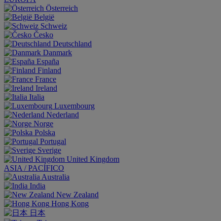
Österreich
België
Schweiz
Česko
Deutschland
Danmark
España
Finland
France
Ireland
Italia
Luxembourg
Nederland
Norge
Polska
Portugal
Sverige
United Kingdom
ASIA / PACÍFICO
Australia
India
New Zealand
Hong Kong
日本