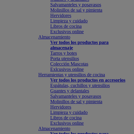
Salvamanteles y posavasos
Molinillos de sal y pimienta
Hervidores
Limpieza y cuidado
Libros de cocina
Exclusivos online
Almacenamiento
Ver todos los productos para
almacenaje
Tarros y botes
Porta utensilios
Colección Mascotas
Exlcusivos online
Herramientas y utensilios de cocina
Ver todos los productos en accesorios
Espátulas, cuchillos y utensilios
Guantes y delantales
Salvamanteles y posavasos
Molinillos de sal y pimienta
Hervidores
Limpieza y cuidado
Libros de cocina
Exclusivos online
Almacenamiento
Ver todos los productos para