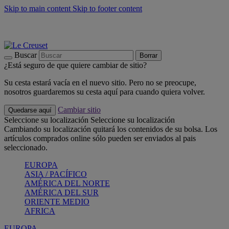
Skip to main content
Skip to footer content
📣 Últimas unidades: ahorra hasta un -40%
COMPRAR
Barbacoas, pícnics, crea tu verano con Le Creuset
COMPRAR
Descubre el color del verano: Bleu Riviera
COMPRAR
Buscar
Borrar
¿Está seguro de que quiere cambiar de sitio?
Su cesta estará vacía en el nuevo sitio. Pero no se preocupe,
nosotros guardaremos su cesta aquí para cuando quiera volver.
Cambiar sitio
Quedarse aquí
Seleccione su localización
Seleccione su localización
Cambiando su localización quitará los contenidos de su bolsa. Los
artículos comprados online sólo pueden ser enviados al pais
seleccionado.
EUROPA
ASIA / PACÍFICO
AMÉRICA DEL NORTE
AMÉRICA DEL SUR
ORIENTE MEDIO
AFRICA
EUROPA