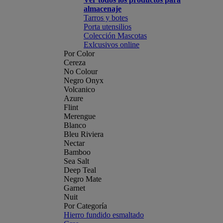
almacenaje
Tarros y botes
Porta utensilios
Colección Mascotas
Exlcusivos online
Por Color
Cereza
No Colour
Negro Onyx
Volcanico
Azure
Flint
Merengue
Blanco
Bleu Riviera
Nectar
Bamboo
Sea Salt
Deep Teal
Negro Mate
Garnet
Nuit
Por Categoría
Hierro fundido esmaltado