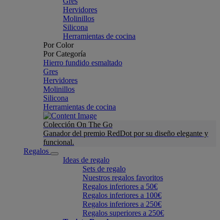
Gres
Hervidores
Molinillos
Silicona
Herramientas de cocina
Por Color
Por Categoría
Hierro fundido esmaltado
Gres
Hervidores
Molinillos
Silicona
Herramientas de cocina
Colección On The Go
Ganador del premio RedDot por su diseño elegante y
funcional.
Regalos
Ideas de regalo
Sets de regalo
Nuestros regalos favoritos
Regalos inferiores a 50€
Regalos inferiores a 100€
Regalos inferiores a 250€
Regalos superiores a 250€