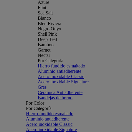
Azure
Flint
Sea Salt
Blanco
Bleu Riviera
Negro Onyx
Shell Pink
Deep Teal
Bamboo
Garnet
Nectar
Por Categoría
Hierro fundido esmaltado
Aluminio antiadherente
Acero inoxidable Classic
Acero inoxidable Signature
Gres
Cerámica Antiadherente
Bandejas de horno
Por Color
Por Categoría
Hierro fundido esmaltado
Aluminio antiadherente
Acero inoxidable Classic
Acero inoxidable Signature