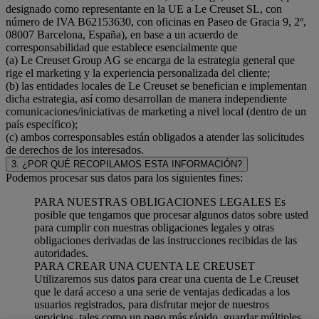
designado como representante en la UE a Le Creuset SL, con
número de IVA B62153630, con oficinas en Paseo de Gracia 9, 2º,
08007 Barcelona, España), en base a un acuerdo de
corresponsabilidad que establece esencialmente que
(a) Le Creuset Group AG se encarga de la estrategia general que
rige el marketing y la experiencia personalizada del cliente;
(b) las entidades locales de Le Creuset se benefician e implementan
dicha estrategia, así como desarrollan de manera independiente
comunicaciones/iniciativas de marketing a nivel local (dentro de un
país específico);
(c) ambos corresponsables están obligados a atender las solicitudes
de derechos de los interesados.
3. ¿POR QUÉ RECOPILAMOS ESTA INFORMACIÓN?
Podemos procesar sus datos para los siguientes fines:
PARA NUESTRAS OBLIGACIONES LEGALES Es
posible que tengamos que procesar algunos datos sobre usted
para cumplir con nuestras obligaciones legales y otras
obligaciones derivadas de las instrucciones recibidas de las
autoridades.
PARA CREAR UNA CUENTA LE CREUSET
Utilizaremos sus datos para crear una cuenta de Le Creuset
que le dará acceso a una serie de ventajas dedicadas a los
usuarios registrados, para disfrutar mejor de nuestros
servicios, tales como un pago más rápido, guardar múltiples