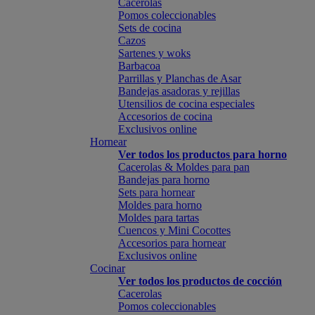
Cacerolas
Pomos coleccionables
Sets de cocina
Cazos
Sartenes y woks
Barbacoa
Parrillas y Planchas de Asar
Bandejas asadoras y rejillas
Utensilios de cocina especiales
Accesorios de cocina
Exclusivos online
Hornear
Ver todos los productos para horno
Cacerolas & Moldes para pan
Bandejas para horno
Sets para hornear
Moldes para horno
Moldes para tartas
Cuencos y Mini Cocottes
Accesorios para hornear
Exclusivos online
Cocinar
Ver todos los productos de cocción
Cacerolas
Pomos coleccionables