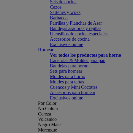
Sets de cocina
Cazos
Sartenes y woks
Barbacoa
Parrillas y Planchas de Asar
Bandejas asadoras y rejillas
Utensilios de cocina especiales
Accesorios de cocina
Exclusivos online
Hornear
Ver todos los productos para horno
Cacerolas & Moldes para pan
Bandejas para horno
Sets para hornear
Moldes para horno
Moldes para tartas
Cuencos y Mini Cocottes
Accesorios para hornear
Exclusivos online
Por Color
No Colour
Cereza
Volcanico
Negro Mate
Merengue