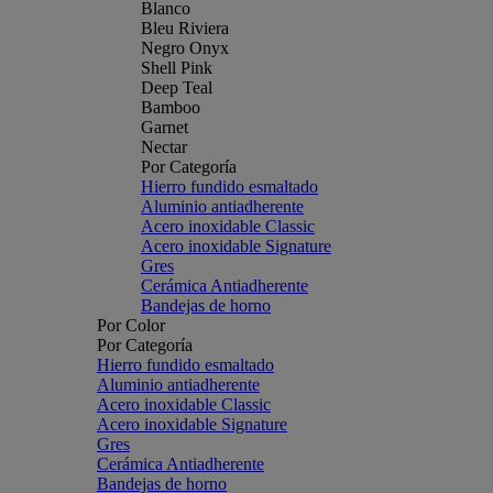
Blanco
Bleu Riviera
Negro Onyx
Shell Pink
Deep Teal
Bamboo
Garnet
Nectar
Por Categoría
Hierro fundido esmaltado
Aluminio antiadherente
Acero inoxidable Classic
Acero inoxidable Signature
Gres
Cerámica Antiadherente
Bandejas de horno
Por Color
Por Categoría
Hierro fundido esmaltado
Aluminio antiadherente
Acero inoxidable Classic
Acero inoxidable Signature
Gres
Cerámica Antiadherente
Bandejas de horno