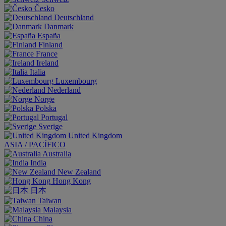
Česko
Deutschland
Danmark
España
Finland
France
Ireland
Italia
Luxembourg
Nederland
Norge
Polska
Portugal
Sverige
United Kingdom
ASIA / PACÍFICO
Australia
India
New Zealand
Hong Kong
日本
Taiwan
Malaysia
China