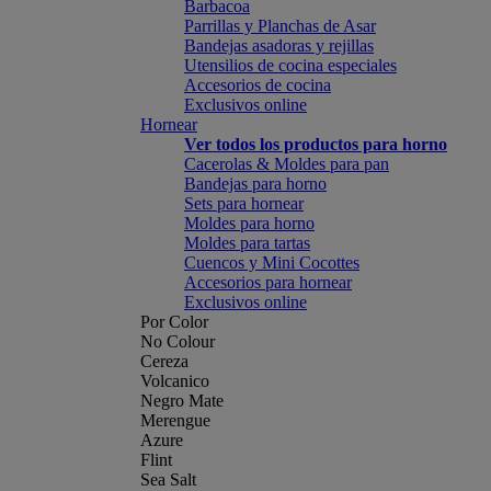
Barbacoa
Parrillas y Planchas de Asar
Bandejas asadoras y rejillas
Utensilios de cocina especiales
Accesorios de cocina
Exclusivos online
Hornear
Ver todos los productos para horno
Cacerolas & Moldes para pan
Bandejas para horno
Sets para hornear
Moldes para horno
Moldes para tartas
Cuencos y Mini Cocottes
Accesorios para hornear
Exclusivos online
Por Color
No Colour
Cereza
Volcanico
Negro Mate
Merengue
Azure
Flint
Sea Salt