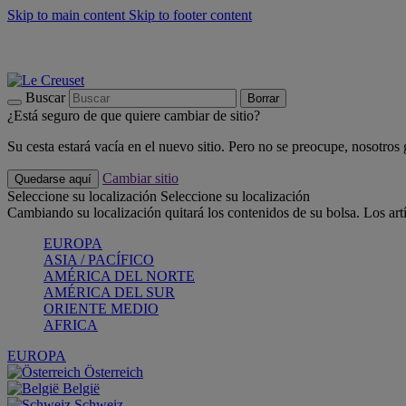
Skip to main content
Skip to footer content
📣 Últimas unidades: ahorra hasta un -40%
COMPRAR
Barbacoas, pícnics, crea tu verano con Le Creuset
COMPRAR
Descubre el color del verano: Bleu Riviera
COMPRAR
Buscar
Borrar
¿Está seguro de que quiere cambiar de sitio?
Su cesta estará vacía en el nuevo sitio. Pero no se preocupe, nosotros
Cambiar sitio
Quedarse aquí
Seleccione su localización
Seleccione su localización
Cambiando su localización quitará los contenidos de su bolsa. Los art
EUROPA
ASIA / PACÍFICO
AMÉRICA DEL NORTE
AMÉRICA DEL SUR
ORIENTE MEDIO
AFRICA
EUROPA
Österreich
België
Schweiz