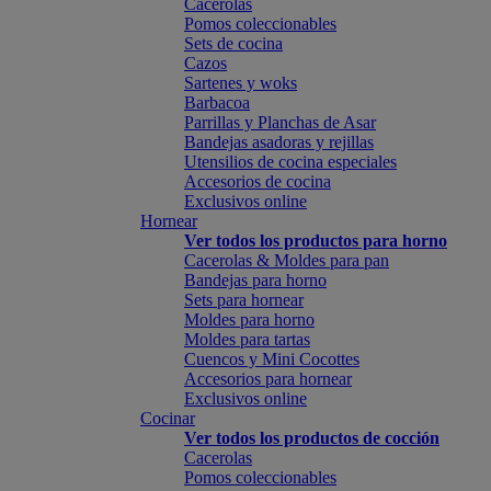
Cacerolas
Pomos coleccionables
Sets de cocina
Cazos
Sartenes y woks
Barbacoa
Parrillas y Planchas de Asar
Bandejas asadoras y rejillas
Utensilios de cocina especiales
Accesorios de cocina
Exclusivos online
Hornear
Ver todos los productos para horno
Cacerolas & Moldes para pan
Bandejas para horno
Sets para hornear
Moldes para horno
Moldes para tartas
Cuencos y Mini Cocottes
Accesorios para hornear
Exclusivos online
Cocinar
Ver todos los productos de cocción
Cacerolas
Pomos coleccionables