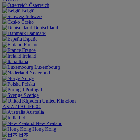
Österreich
België
Schweiz
Česko
Deutschland
Danmark
España
Finland
France
Ireland
Italia
Luxembourg
Nederland
Norge
Polska
Portugal
Sverige
United Kingdom
ASIA / PACÍFICO
Australia
India
New Zealand
Hong Kong
日本