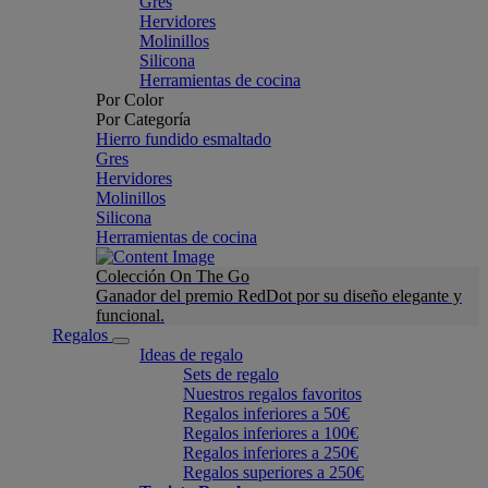
Gres
Hervidores
Molinillos
Silicona
Herramientas de cocina
Por Color
Por Categoría
Hierro fundido esmaltado
Gres
Hervidores
Molinillos
Silicona
Herramientas de cocina
Colección On The Go
Ganador del premio RedDot por su diseño elegante y
funcional.
Regalos
Ideas de regalo
Sets de regalo
Nuestros regalos favoritos
Regalos inferiores a 50€
Regalos inferiores a 100€
Regalos inferiores a 250€
Regalos superiores a 250€