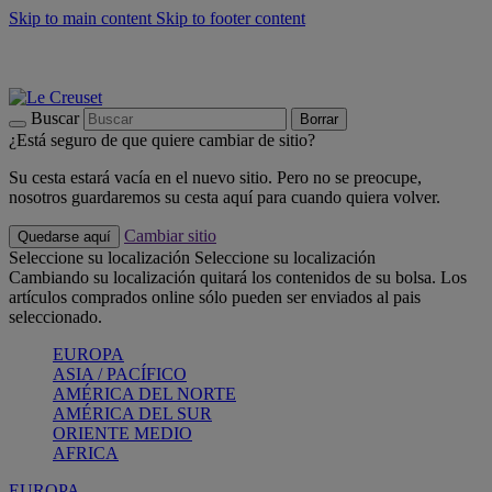
Skip to main content
Skip to footer content
📣 Últimas unidades: ahorra hasta un -40%
COMPRAR
Barbacoas, pícnics, crea tu verano con Le Creuset
COMPRAR
Descubre el color del verano: Bleu Riviera
COMPRAR
Buscar
Borrar
¿Está seguro de que quiere cambiar de sitio?
Su cesta estará vacía en el nuevo sitio. Pero no se preocupe,
nosotros guardaremos su cesta aquí para cuando quiera volver.
Cambiar sitio
Quedarse aquí
Seleccione su localización
Seleccione su localización
Cambiando su localización quitará los contenidos de su bolsa. Los
artículos comprados online sólo pueden ser enviados al pais
seleccionado.
EUROPA
ASIA / PACÍFICO
AMÉRICA DEL NORTE
AMÉRICA DEL SUR
ORIENTE MEDIO
AFRICA
EUROPA