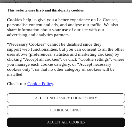
(a) Le Creuset Group AG se encarga de la estrategia general que
rige el marketing y la experiencia personalizada del cliente;
This website uses first- and third-party cookies
(b) las entidades locales de Le Creuset se benefician e implementan
dicha estrategia, así como desarrollan de manera independiente
Cookies help us give you a better experience on Le Creuset,
comunicaciones/iniciativas de marketing a nivel local (dentro de un
personalise content and ads, and analyse our traffic. We also
país específico);
share information about your use of our site with our
advertising and analytics partners.
(c) ambos corresponsables están obligados a atender las solicitudes
de derechos de los interesados.
“Necessary Cookies” cannot be disabled since they
3. ¿POR QUÉ RECOPILAMOS ESTA INFORMACIÓN?
support web functionalities, but you can consent to all the other
Podemos procesar sus datos para los siguientes fines:
uses above (preferences, statistics and marketing cookies) by
clicking “Accept all cookies”, or click “Cookie settings”, where
PARA NUESTRAS OBLIGACIONES LEGALES Es
you manage each cookie category, or “Accept necessary
posible que tengamos que procesar algunos datos sobre usted
cookies only”, so that no other category of cookies will be
para cumplir con nuestras obligaciones legales y otras
installed.
obligaciones derivadas de las instrucciones recibidas de las
autoridades.
Check our
Cookie Policy
.
PARA CREAR UNA CUENTA LE CREUSET
Utilizaremos sus datos para crear una cuenta de Le Creuset
ACCEPT NECESSARY COOKIES ONLY
que le dará acceso a una serie de ventajas dedicadas a los
usuarios registrados, para disfrutar mejor de nuestros
servicios, tales como un pago más rápido, guardar múltiples
COOKIE SETTINGS
direcciones de envío, ver y realizar un seguimiento de
pedidos. Cualquier actividad de procesamiento es necesaria
ACCEPT ALL COOKIES
para permitirnos proporcionarle estos servicios como titular de
una cuenta de Le Creuset.