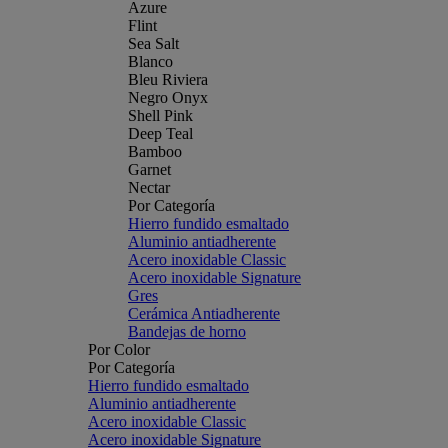
Azure
Flint
Sea Salt
Blanco
Bleu Riviera
Negro Onyx
Shell Pink
Deep Teal
Bamboo
Garnet
Nectar
Por Categoría
Hierro fundido esmaltado
Aluminio antiadherente
Acero inoxidable Classic
Acero inoxidable Signature
Gres
Cerámica Antiadherente
Bandejas de horno
Por Color
Por Categoría
Hierro fundido esmaltado
Aluminio antiadherente
Acero inoxidable Classic
Acero inoxidable Signature