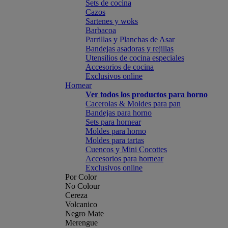
Sets de cocina
Cazos
Sartenes y woks
Barbacoa
Parrillas y Planchas de Asar
Bandejas asadoras y rejillas
Utensilios de cocina especiales
Accesorios de cocina
Exclusivos online
Hornear
Ver todos los productos para horno
Cacerolas & Moldes para pan
Bandejas para horno
Sets para hornear
Moldes para horno
Moldes para tartas
Cuencos y Mini Cocottes
Accesorios para hornear
Exclusivos online
Por Color
No Colour
Cereza
Volcanico
Negro Mate
Merengue