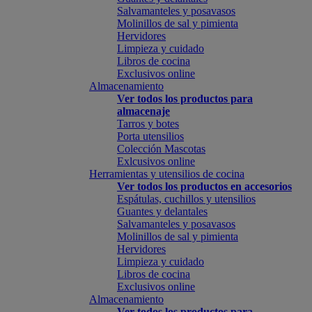
Salvamanteles y posavasos
Molinillos de sal y pimienta
Hervidores
Limpieza y cuidado
Libros de cocina
Exclusivos online
Almacenamiento
Ver todos los productos para
almacenaje
Tarros y botes
Porta utensilios
Colección Mascotas
Exlcusivos online
Herramientas y utensilios de cocina
Ver todos los productos en accesorios
Espátulas, cuchillos y utensilios
Guantes y delantales
Salvamanteles y posavasos
Molinillos de sal y pimienta
Hervidores
Limpieza y cuidado
Libros de cocina
Exclusivos online
Almacenamiento
Ver todos los productos para