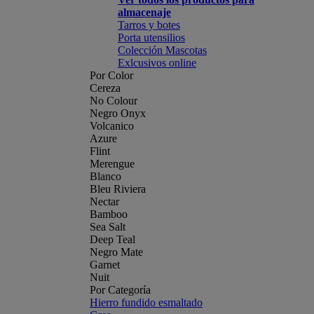
almacenaje
Tarros y botes
Porta utensilios
Colección Mascotas
Exlcusivos online
Por Color
Cereza
No Colour
Negro Onyx
Volcanico
Azure
Flint
Merengue
Blanco
Bleu Riviera
Nectar
Bamboo
Sea Salt
Deep Teal
Negro Mate
Garnet
Nuit
Por Categoría
Hierro fundido esmaltado