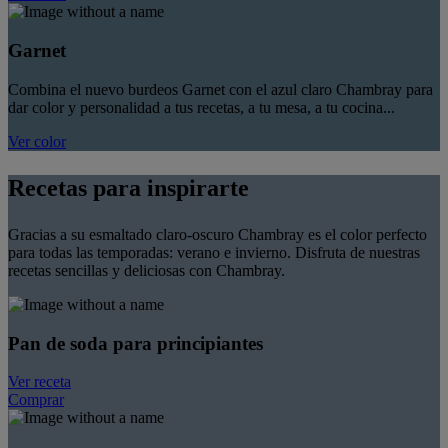
Garnet
Combina el nuevo burdeos Garnet con el azul claro Chambray para
dar color y personalidad a tus recetas, a tu mesa, a tu cocina...
Ver color
Recetas para inspirarte
Gracias a su esmaltado claro-oscuro Chambray es el color perfecto
para todas las temporadas: verano e invierno. Disfruta de nuestras
recetas sencillas y deliciosas con Chambray.
Pan de soda para principiantes
Ver receta
Comprar