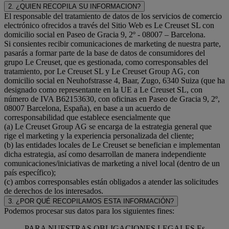
2. ¿QUIEN RECOPILA SU INFORMACION?
El responsable del tratamiento de datos de los servicios de comercio
electrónico ofrecidos a través del Sitio Web es Le Creuset SL con
domicilio social en Paseo de Gracia 9, 2º - 08007 – Barcelona.
Si consientes recibir comunicaciones de marketing de nuestra parte,
pasarás a formar parte de la base de datos de consumidores del
grupo Le Creuset, que es gestionada, como corresponsables del
tratamiento, por Le Creuset SL y Le Creuset Group AG, con
domicilio social en Neuhofstrasse 4, Baar, Zugo, 6340 Suiza (que ha
designado como representante en la UE a Le Creuset SL, con
número de IVA B62153630, con oficinas en Paseo de Gracia 9, 2º,
08007 Barcelona, España), en base a un acuerdo de
corresponsabilidad que establece esencialmente que
(a) Le Creuset Group AG se encarga de la estrategia general que
rige el marketing y la experiencia personalizada del cliente;
(b) las entidades locales de Le Creuset se benefician e implementan
dicha estrategia, así como desarrollan de manera independiente
comunicaciones/iniciativas de marketing a nivel local (dentro de un
país específico);
(c) ambos corresponsables están obligados a atender las solicitudes
de derechos de los interesados.
3. ¿POR QUÉ RECOPILAMOS ESTA INFORMACIÓN?
Podemos procesar sus datos para los siguientes fines:
PARA NUESTRAS OBLIGACIONES LEGALES Es