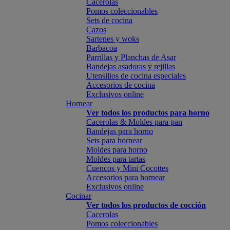
Cacerolas
Pomos coleccionables
Sets de cocina
Cazos
Sartenes y woks
Barbacoa
Parrillas y Planchas de Asar
Bandejas asadoras y rejillas
Utensilios de cocina especiales
Accesorios de cocina
Exclusivos online
Hornear
Ver todos los productos para horno
Cacerolas & Moldes para pan
Bandejas para horno
Sets para hornear
Moldes para horno
Moldes para tartas
Cuencos y Mini Cocottes
Accesorios para hornear
Exclusivos online
Cocinar
Ver todos los productos de cocción
Cacerolas
Pomos coleccionables