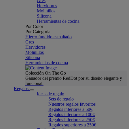
Gres
Hervidores
Molinillos
Silicona
Herramientas de cocina
Por Color
Por Categoría
Hierro fundido esmaltado
Gres
Hervidores
Molinillos
Silicona
Herramientas de cocina
Colección On The Go
Ganador del premio RedDot por su diseño elegante y
funcional.
Regalos
Ideas de regalo
Sets de regalo
Nuestros regalos favoritos
Regalos inferiores a 50€
Regalos inferiores a 100€
Regalos inferiores a 250€
Regalos superiores a 250€