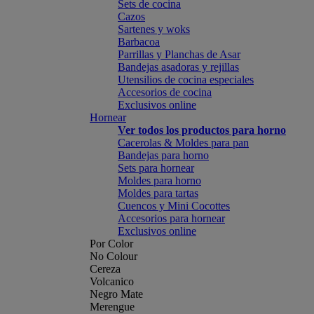
Sets de cocina
Cazos
Sartenes y woks
Barbacoa
Parrillas y Planchas de Asar
Bandejas asadoras y rejillas
Utensilios de cocina especiales
Accesorios de cocina
Exclusivos online
Hornear
Ver todos los productos para horno
Cacerolas & Moldes para pan
Bandejas para horno
Sets para hornear
Moldes para horno
Moldes para tartas
Cuencos y Mini Cocottes
Accesorios para hornear
Exclusivos online
Por Color
No Colour
Cereza
Volcanico
Negro Mate
Merengue