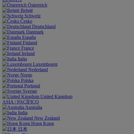
Österreich
België
Schweiz
Česko
Deutschland
Danmark
España
Finland
France
Ireland
Italia
Luxembourg
Nederland
Norge
Polska
Portugal
Sverige
United Kingdom
ASIA / PACÍFICO
Australia
India
New Zealand
Hong Kong
日本