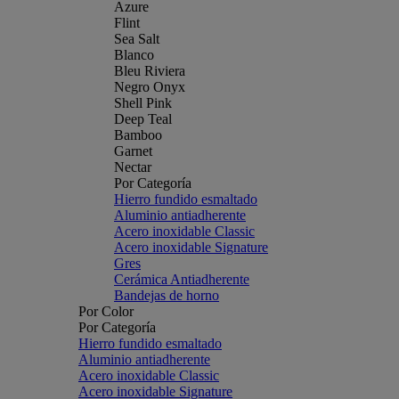
Azure
Flint
Sea Salt
Blanco
Bleu Riviera
Negro Onyx
Shell Pink
Deep Teal
Bamboo
Garnet
Nectar
Por Categoría
Hierro fundido esmaltado
Aluminio antiadherente
Acero inoxidable Classic
Acero inoxidable Signature
Gres
Cerámica Antiadherente
Bandejas de horno
Por Color
Por Categoría
Hierro fundido esmaltado
Aluminio antiadherente
Acero inoxidable Classic
Acero inoxidable Signature