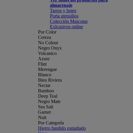
almacenaje
Tarros y botes
Porta utensilios
Colección Mascotas
Exlcusivos online
Por Color
Cereza
No Colour
Negro Onyx
Volcanico
Azure
Flint
Merengue
Blanco
Bleu Riviera
Nectar
Bamboo
Deep Teal
Negro Mate
Sea Salt
Garnet
Nuit
Por Categoría
Hierro fundido esmaltado