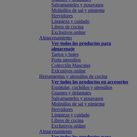
Salvamanteles y posavasos
Molinillos de sal y pimienta
Hervidores
Limpieza y cuidado
Libros de cocina
Exclusivos online
Almacenamiento
Ver todos los productos para
almacenaje
Tarros y botes
Porta utensilios
Colección Mascotas
Exlcusivos online
Herramientas y utensilios de cocina
Ver todos los productos en accesorios
Espátulas, cuchillos y utensilios
Guantes y delantales
Salvamanteles y posavasos
Molinillos de sal y pimienta
Hervidores
Limpieza y cuidado
Libros de cocina
Exclusivos online
Almacenamiento
Ver todos los productos para