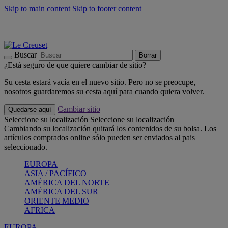
Skip to main content
Skip to footer content
📣 Últimas unidades: ahorra hasta un -40%
COMPRAR
Barbacoas, pícnics, crea tu verano con Le Creuset
COMPRAR
Descubre el color del verano: Bleu Riviera
COMPRAR
Buscar
Borrar
¿Está seguro de que quiere cambiar de sitio?
Su cesta estará vacía en el nuevo sitio. Pero no se preocupe,
nosotros guardaremos su cesta aquí para cuando quiera volver.
Cambiar sitio
Quedarse aquí
Seleccione su localización
Seleccione su localización
Cambiando su localización quitará los contenidos de su bolsa. Los
artículos comprados online sólo pueden ser enviados al pais
seleccionado.
EUROPA
ASIA / PACÍFICO
AMÉRICA DEL NORTE
AMÉRICA DEL SUR
ORIENTE MEDIO
AFRICA
EUROPA