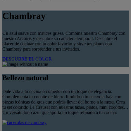
Chambray
Un azul suave con matices grises. Combina nuestro Chambray con
nuestro Arcoíris y descubre su carácter atemporal. Descubre el
placer de cocinar con tu color favorito y sirve tus platos con
Chambray para sorprender a tus invitados.
DESCUBRE EL COLOR
Belleza natural
Dale vida a tu cocina o comedor con un toque de elegancia.
Complementa tu cocotte de hierro fundido o tu cacerola baja con
piezas icónicas de gres que podrás llevar del horno a la mesa. Crea
tu set colorido Le Creuset con nuestras tazas, platos, mini cocottes…
Un versátil tono azul que aporta un toque refinado a tu cocina.