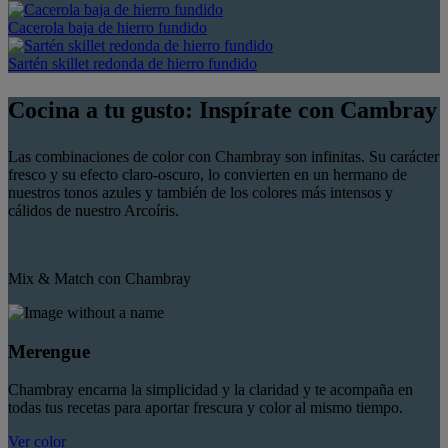
Cacerola baja de hierro fundido
Sartén skillet redonda de hierro fundido
Cocina a tu gusto: Inspírate con Cambray
Las combinaciones de color con Chambray son infinitas. Su carácter
fresco y su efecto claro-oscuro, lo convierten en un hermano de
nuestros tonos azules y también de los colores más intensos y
cálidos de nuestro Arcoíris.
Mix & Match con Chambray
Merengue
Chambray encarna la simplicidad y la claridad y te acompaña en
todas tus recetas para aportar frescura y color al mismo tiempo.
Ver color