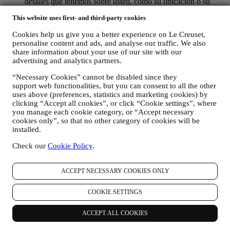
detalles que tenemos sobre usted, como su ubicación o su
historial de compras, o las preferencias de nuestros productos.
This website uses first- and third-party cookies
Usaremos sus datos para comprender mejor sus intereses. Esto
nos permite personalizar nuestras comunicaciones para
Cookies help us give you a better experience on Le Creuset,
hacerlas más relevantes e interesantes. No será utilizada para
personalise content and ads, and analyse our traffic. We also
otros efectos. También recopilamos estadísticas sobre la
share information about your use of our site with our
apertura de correo electrónico y clics utilizando tecnologías
advertising and analytics partners.
estándar de la industria (incluidos los píxeles de seguimiento
en los correos electrónicos) para ayudarnos a monitorizar
“Necessary Cookies” cannot be disabled since they
nuestros boletines informativos. Este procesamiento se basa
support web functionalities, but you can consent to all the other
en su consentimiento para recibir comunicaciones de
uses above (preferences, statistics and marketing cookies) by
marketing personalizadas de nuestra parte. La opción de
clicking “Accept all cookies”, or click “Cookie settings”, where
suscripción se puede ejercer en los puntos donde se recopila
you manage each cookie category, or “Accept necessary
cookies only”, so that no other category of cookies will be
información personal seleccionando la casilla de verificación
installed.
correspondiente.
Check our
Cookie Policy
.
Exclusión voluntaria: Puede dejar de recibir nuestras
comunicaciones o actualizaciones de marketing en cualquier
momento, de forma gratuita, a través de los métodos que se
ACCEPT NECESSARY COOKIES ONLY
muestran como parte de la comunicación (por ejemplo, para darse de
baja de la newsletter puede hacer clic en el enlace para darse de baja
COOKIE SETTINGS
que aparece en la parte inferior de cada correo electrónico). En
cualquier caso, si desea poner fin a cualquiera de nuestras
actividades de marketing, envíenos un correo electrónico a
ACCEPT ALL COOKIES
privacy@lecreuset.com
. Procesaremos su exclusión lo antes posible,