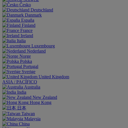
Česko
Deutschland
Danmark
España
Finland
France
Ireland
Italia
Luxembourg
Nederland
Norge
Polska
Portugal
Sverige
United Kingdom
ASIA / PACÍFICO
Australia
India
New Zealand
Hong Kong
日本
Taiwan
Malaysia
China