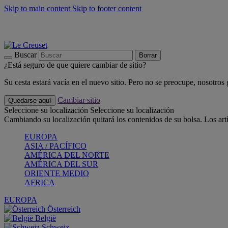
Skip to main content
Skip to footer content
📣 Últimas unidades: ahorra hasta un -40%
COMPRAR
Barbacoas, pícnics, crea tu verano con Le Creuset
COMPRAR
Descubre el color del verano: Bleu Riviera
COMPRAR
Buscar
Borrar
¿Está seguro de que quiere cambiar de sitio?
Su cesta estará vacía en el nuevo sitio. Pero no se preocupe, nosotros
Cambiar sitio
Quedarse aquí
Seleccione su localización
Seleccione su localización
Cambiando su localización quitará los contenidos de su bolsa. Los art
EUROPA
ASIA / PACÍFICO
AMÉRICA DEL NORTE
AMÉRICA DEL SUR
ORIENTE MEDIO
AFRICA
EUROPA
Österreich
België
Schweiz