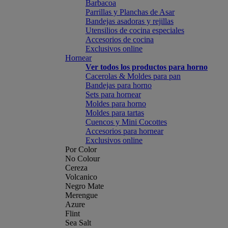
Barbacoa
Parrillas y Planchas de Asar
Bandejas asadoras y rejillas
Utensilios de cocina especiales
Accesorios de cocina
Exclusivos online
Hornear
Ver todos los productos para horno
Cacerolas & Moldes para pan
Bandejas para horno
Sets para hornear
Moldes para horno
Moldes para tartas
Cuencos y Mini Cocottes
Accesorios para hornear
Exclusivos online
Por Color
No Colour
Cereza
Volcanico
Negro Mate
Merengue
Azure
Flint
Sea Salt