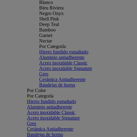
Blanco
Bleu Riviera
Negro Onyx
Shell Pink
Deep Teal
Bamboo
Garnet
Nectar
Por Categoría
Hierro fundido esmaltado
Aluminio antiadherente
Acero inoxidable Classic
Acero inoxidable Signature
Gres
Cerámica Antiadherente
Bandejas de horno
Por Color
Por Categoría
Hierro fundido esmaltado
Aluminio antiadherente
Acero inoxidable Classic
Acero inoxidable Signature
Gres
Cerámica Antiadherente
Bandejas de horno