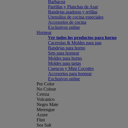
Barbacoa
Parrillas y Planchas de Asar
Bandejas asadoras y rejillas
Utensilios de cocina especiales
Accesorios de cocina
Exclusivos online
Hornear
Ver todos los productos para horno
Cacerolas & Moldes para pan
Bandejas para horno
Sets para hornear
Moldes para horno
Moldes para tartas
Cuencos y Mini Cocottes
Accesorios para hornear
Exclusivos online
Por Color
No Colour
Cereza
Volcanico
Negro Mate
Merengue
Azure
Flint
Sea Salt