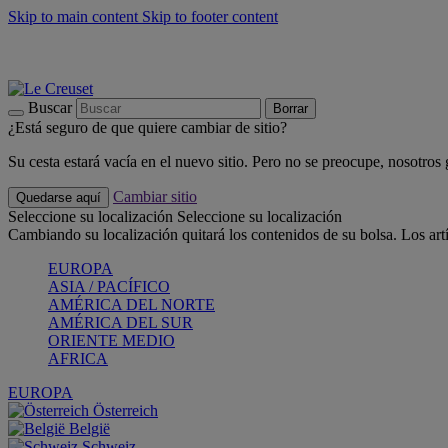
Skip to main content
Skip to footer content
📣 Últimas unidades: ahorra hasta un -40%
COMPRAR
Barbacoas, pícnics, crea tu verano con Le Creuset
COMPRAR
Descubre el color del verano: Bleu Riviera
COMPRAR
Buscar
Borrar
¿Está seguro de que quiere cambiar de sitio?
Su cesta estará vacía en el nuevo sitio. Pero no se preocupe, nosotros
Cambiar sitio
Quedarse aquí
Seleccione su localización
Seleccione su localización
Cambiando su localización quitará los contenidos de su bolsa. Los art
EUROPA
ASIA / PACÍFICO
AMÉRICA DEL NORTE
AMÉRICA DEL SUR
ORIENTE MEDIO
AFRICA
EUROPA
Österreich
België
Schweiz