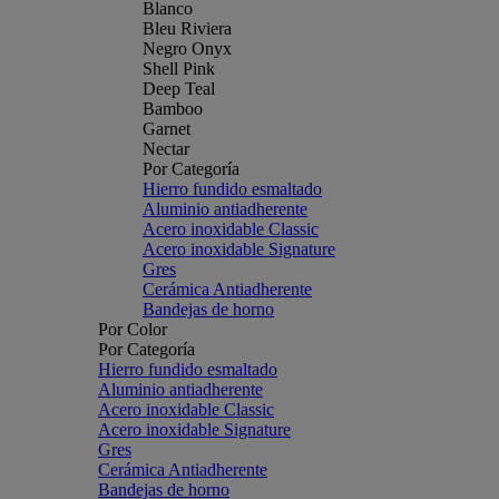
Blanco
Bleu Riviera
Negro Onyx
Shell Pink
Deep Teal
Bamboo
Garnet
Nectar
Por Categoría
Hierro fundido esmaltado
Aluminio antiadherente
Acero inoxidable Classic
Acero inoxidable Signature
Gres
Cerámica Antiadherente
Bandejas de horno
Por Color
Por Categoría
Hierro fundido esmaltado
Aluminio antiadherente
Acero inoxidable Classic
Acero inoxidable Signature
Gres
Cerámica Antiadherente
Bandejas de horno