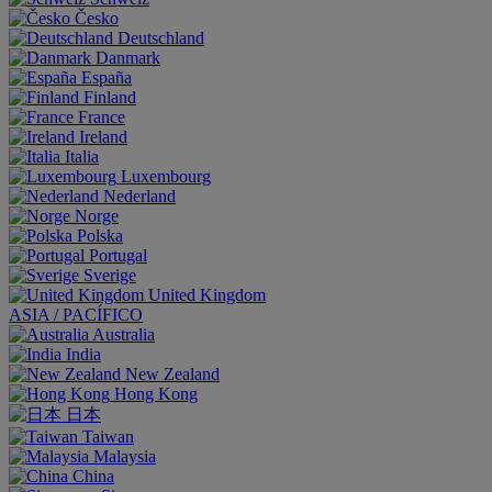
Česko
Deutschland
Danmark
España
Finland
France
Ireland
Italia
Luxembourg
Nederland
Norge
Polska
Portugal
Sverige
United Kingdom
ASIA / PACÍFICO
Australia
India
New Zealand
Hong Kong
日本
Taiwan
Malaysia
China