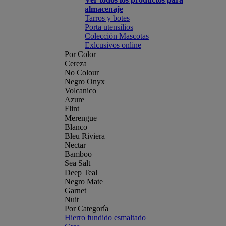
almacenaje
Tarros y botes
Porta utensilios
Colección Mascotas
Exlcusivos online
Por Color
Cereza
No Colour
Negro Onyx
Volcanico
Azure
Flint
Merengue
Blanco
Bleu Riviera
Nectar
Bamboo
Sea Salt
Deep Teal
Negro Mate
Garnet
Nuit
Por Categoría
Hierro fundido esmaltado