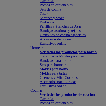
Cacerolas
Pomos coleccionables
Sets de cocina
Cazos
Sartenes y woks
Barbacoa
Parrillas y Planchas de Asar
Bandejas asadoras y rejillas
Utensilios de cocina especiales
Accesorios de cocina
Exclusivos online
Hornear
Ver todos los productos para horno
Cacerolas & Moldes para pan
Bandejas para horno
Sets para hornear
Moldes para horno
Moldes para tartas
Cuencos y Mini Cocottes
Accesorios para hornear
Exclusivos online
Cocinar
Ver todos los productos de cocción
Cacerolas
Pomos coleccionables