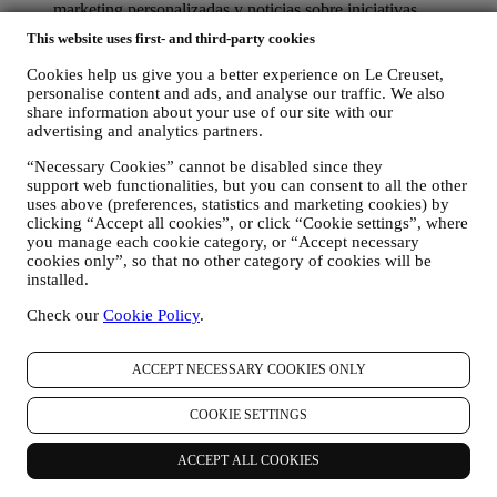
marketing personalizadas y noticias sobre iniciativas
relacionadas con Le Creuset promovidas por sus filiales del
This website uses first- and third-party cookies
grupo, y afiliados y socios locales, también dependiendo de
sus preferencias. Nos comunicaremos con usted por correo
Cookies help us give you a better experience on Le Creuset,
electrónico, SMS o redes sociales, pero también mediante
personalise content and ads, and analyse our traffic. We also
medios automatizados. Dichas comunicaciones se
share information about your use of our site with our
relacionarán con los productos de Le Creuset o con las nuevas
advertising and analytics partners.
aperturas de tiendas, eventos exclusivos, concursos,
“Necessary Cookies” cannot be disabled since they
encuestas, demostraciones organizadas por Le Creuset u
support web functionalities, but you can consent to all the other
ofertas especiales que le puedan gustar. Estas comunicaciones
uses above (preferences, statistics and marketing cookies) by
pueden seleccionarse o adaptarse para usted en función de los
clicking “Accept all cookies”, or click “Cookie settings”, where
detalles que tenemos sobre usted, como su ubicación o su
you manage each cookie category, or “Accept necessary
historial de compras, o las preferencias de nuestros productos.
cookies only”, so that no other category of cookies will be
Usaremos sus datos para comprender mejor sus intereses. Esto
installed.
nos permite personalizar nuestras comunicaciones para
hacerlas más relevantes e interesantes. No será utilizada para
Check our
Cookie Policy
.
otros efectos. También recopilamos estadísticas sobre la
apertura de correo electrónico y clics utilizando tecnologías
estándar de la industria (incluidos los píxeles de seguimiento
ACCEPT NECESSARY COOKIES ONLY
en los correos electrónicos) para ayudarnos a monitorizar
nuestros boletines informativos. Este procesamiento se basa
COOKIE SETTINGS
en su consentimiento para recibir comunicaciones de
marketing personalizadas de nuestra parte. La opción de
ACCEPT ALL COOKIES
suscripción se puede ejercer en los puntos donde se recopila
información personal seleccionando la casilla de verificación