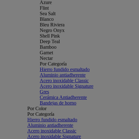
Azure
Flint
Sea Salt
Blanco
Bleu Riviera
Negro Onyx
Shell Pink
Deep Teal
Bamboo
Garnet
Nectar
Por Categoría
Hierro fundido esmaltado
Aluminio antiadherente
Acero inoxidable Classic
Acero inoxidable Signature
Gres
Cerámica Antiadherente
Bandejas de horno
Por Color
Por Categoría
Hierro fundido esmaltado
Aluminio antiadherente
Acero inoxidable Classic
Acero inoxidable Signature