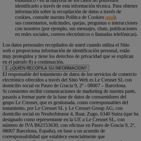
estadístico - en la mayoría de los casos no podremos
identificarlo a través de esta información técnica. Para obtener
información sobre la recopilación de datos a través de
cookies, consulte nuestra Política de Cookies
aquí
).
sus comentarios, solicitudes, quejas, preguntas o interacciones
con nosotros (por ejemplo, sus mensajes, chats, publicaciones
en redes sociales, correos electrónicos o llamadas telefónicas).
Los datos personales recopilados de usted cuando utiliza el Sitio
web o proporciona información de identificación personal, están
muy protegidos y tiene los derechos de privacidad que se explican
en el párrafo 8) a continuación.
2. ¿QUIEN RECOPILA SU INFORMACION?
El responsable del tratamiento de datos de los servicios de comercio
electrónico ofrecidos a través del Sitio Web es Le Creuset SL con
domicilio social en Paseo de Gracia 9, 2º - 08007 – Barcelona.
Si consientes recibir comunicaciones de marketing de nuestra parte,
pasarás a formar parte de la base de datos de consumidores del
grupo Le Creuset, que es gestionada, como corresponsables del
tratamiento, por Le Creuset SL y Le Creuset Group AG, con
domicilio social en Neuhofstrasse 4, Baar, Zugo, 6340 Suiza (que ha
designado como representante en la UE a Le Creuset SL, con
número de IVA B62153630, con oficinas en Paseo de Gracia 9, 2º,
08007 Barcelona, España), en base a un acuerdo de
corresponsabilidad que establece esencialmente que