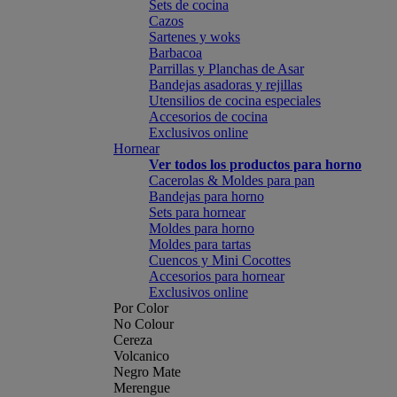
Sets de cocina
Cazos
Sartenes y woks
Barbacoa
Parrillas y Planchas de Asar
Bandejas asadoras y rejillas
Utensilios de cocina especiales
Accesorios de cocina
Exclusivos online
Hornear
Ver todos los productos para horno
Cacerolas & Moldes para pan
Bandejas para horno
Sets para hornear
Moldes para horno
Moldes para tartas
Cuencos y Mini Cocottes
Accesorios para hornear
Exclusivos online
Por Color
No Colour
Cereza
Volcanico
Negro Mate
Merengue