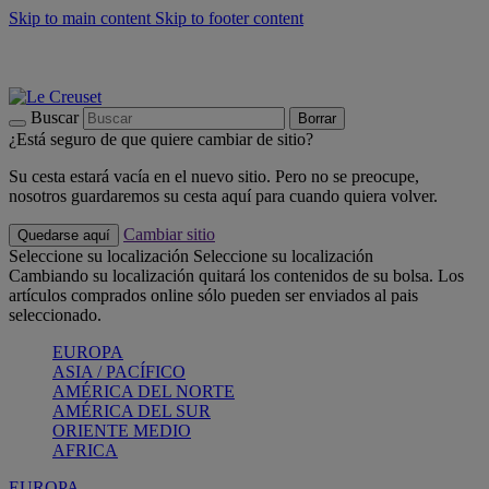
Skip to main content
Skip to footer content
📣 Últimas unidades: ahorra hasta un -40%
COMPRAR
Barbacoas, pícnics, crea tu verano con Le Creuset
COMPRAR
Descubre el color del verano: Bleu Riviera
COMPRAR
Buscar
Borrar
¿Está seguro de que quiere cambiar de sitio?
Su cesta estará vacía en el nuevo sitio. Pero no se preocupe,
nosotros guardaremos su cesta aquí para cuando quiera volver.
Cambiar sitio
Quedarse aquí
Seleccione su localización
Seleccione su localización
Cambiando su localización quitará los contenidos de su bolsa. Los
artículos comprados online sólo pueden ser enviados al pais
seleccionado.
EUROPA
ASIA / PACÍFICO
AMÉRICA DEL NORTE
AMÉRICA DEL SUR
ORIENTE MEDIO
AFRICA
EUROPA