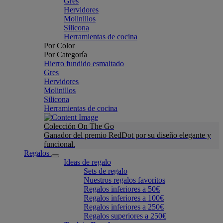
Gres
Hervidores
Molinillos
Silicona
Herramientas de cocina
Por Color
Por Categoría
Hierro fundido esmaltado
Gres
Hervidores
Molinillos
Silicona
Herramientas de cocina
Colección On The Go
Ganador del premio RedDot por su diseño elegante y
funcional.
Regalos
Ideas de regalo
Sets de regalo
Nuestros regalos favoritos
Regalos inferiores a 50€
Regalos inferiores a 100€
Regalos inferiores a 250€
Regalos superiores a 250€