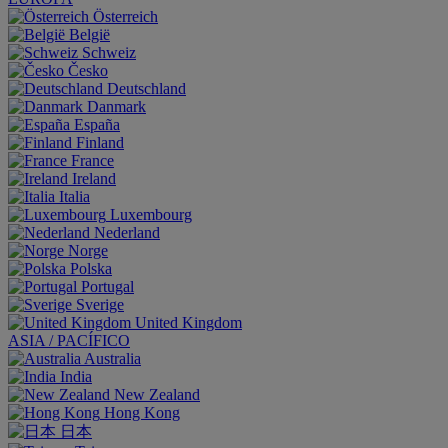
Österreich
België
Schweiz
Česko
Deutschland
Danmark
España
Finland
France
Ireland
Italia
Luxembourg
Nederland
Norge
Polska
Portugal
Sverige
United Kingdom
ASIA / PACÍFICO
Australia
India
New Zealand
Hong Kong
日本