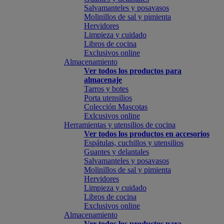
Salvamanteles y posavasos
Molinillos de sal y pimienta
Hervidores
Limpieza y cuidado
Libros de cocina
Exclusivos online
Almacenamiento
Ver todos los productos para
almacenaje
Tarros y botes
Porta utensilios
Colección Mascotas
Exlcusivos online
Herramientas y utensilios de cocina
Ver todos los productos en accesorios
Espátulas, cuchillos y utensilios
Guantes y delantales
Salvamanteles y posavasos
Molinillos de sal y pimienta
Hervidores
Limpieza y cuidado
Libros de cocina
Exclusivos online
Almacenamiento
Ver todos los productos para