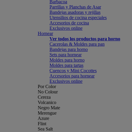
Barbacoa
Parrillas y Planchas de Asar
Bandejas asadoras y rejillas
Utensilios de cocina especiales
Accesorios de cocina
Exclusivos online
Hornear
Ver todos los productos para horno
Cacerolas & Moldes para pan
Bandejas para horno
Sets para hornear
Moldes para horno
Moldes para tartas
Cuencos y Mini Cocottes
Accesorios para hornear
Exclusivos online
Por Color
No Colour
Cereza
Volcanico
Negro Mate
Merengue
Azure
Flint
Sea Salt