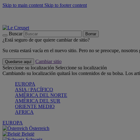
Skip to main content
Skip to footer content
📣 Últimas unidades: ahorra hasta un -40%
COMPRAR
Barbacoas, pícnics, crea tu verano con Le Creuset
COMPRAR
Descubre el color del verano: Bleu Riviera
COMPRAR
Buscar
Borrar
¿Está seguro de que quiere cambiar de sitio?
Su cesta estará vacía en el nuevo sitio. Pero no se preocupe, nosotros
Cambiar sitio
Quedarse aquí
Seleccione su localización
Seleccione su localización
Cambiando su localización quitará los contenidos de su bolsa. Los art
EUROPA
ASIA / PACÍFICO
AMÉRICA DEL NORTE
AMÉRICA DEL SUR
ORIENTE MEDIO
AFRICA
EUROPA
Österreich
België
Schweiz