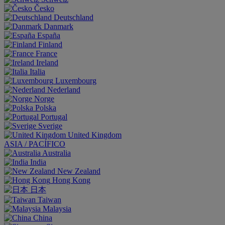
Česko
Deutschland
Danmark
España
Finland
France
Ireland
Italia
Luxembourg
Nederland
Norge
Polska
Portugal
Sverige
United Kingdom
ASIA / PACÍFICO
Australia
India
New Zealand
Hong Kong
日本
Taiwan
Malaysia
China