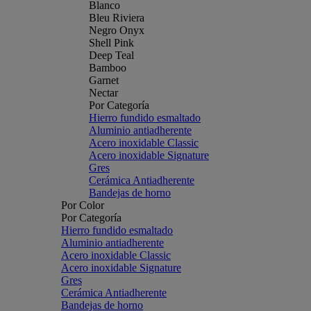
Blanco
Bleu Riviera
Negro Onyx
Shell Pink
Deep Teal
Bamboo
Garnet
Nectar
Por Categoría
Hierro fundido esmaltado
Aluminio antiadherente
Acero inoxidable Classic
Acero inoxidable Signature
Gres
Cerámica Antiadherente
Bandejas de horno
Por Color
Por Categoría
Hierro fundido esmaltado
Aluminio antiadherente
Acero inoxidable Classic
Acero inoxidable Signature
Gres
Cerámica Antiadherente
Bandejas de horno