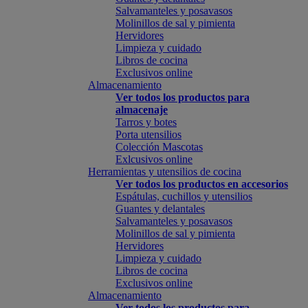
Salvamanteles y posavasos
Molinillos de sal y pimienta
Hervidores
Limpieza y cuidado
Libros de cocina
Exclusivos online
Almacenamiento
Ver todos los productos para
almacenaje
Tarros y botes
Porta utensilios
Colección Mascotas
Exlcusivos online
Herramientas y utensilios de cocina
Ver todos los productos en accesorios
Espátulas, cuchillos y utensilios
Guantes y delantales
Salvamanteles y posavasos
Molinillos de sal y pimienta
Hervidores
Limpieza y cuidado
Libros de cocina
Exclusivos online
Almacenamiento
Ver todos los productos para