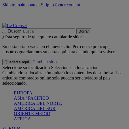
Skip to main content
Skip to footer content
📣 Últimas unidades: ahorra hasta un -40%
COMPRAR
Barbacoas, pícnics, crea tu verano con Le Creuset
COMPRAR
Descubre el color del verano: Bleu Riviera
COMPRAR
Buscar
Borrar
¿Está seguro de que quiere cambiar de sitio?
Su cesta estará vacía en el nuevo sitio. Pero no se preocupe,
nosotros guardaremos su cesta aquí para cuando quiera volver.
Cambiar sitio
Quedarse aquí
Seleccione su localización
Seleccione su localización
Cambiando su localización quitará los contenidos de su bolsa. Los
artículos comprados online sólo pueden ser enviados al pais
seleccionado.
EUROPA
ASIA / PACÍFICO
AMÉRICA DEL NORTE
AMÉRICA DEL SUR
ORIENTE MEDIO
AFRICA
EUROPA