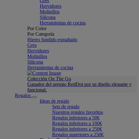
Gres
Hervidores
Molinillos
Silicona
Herramientas de cocina
Por Color
Por Categoría
Hierro fundido esmaltado
Gres
Hervidores
Molinillos
Silicona
Herramientas de cocina
Colección On The Go
Ganador del premio RedDot por su diseño elegante y
funcional.
Regalos
Ideas de regalo
Sets de regalo
Nuestros regalos favoritos
Regalos inferiores a 50€
Regalos inferiores a 100€
Regalos inferiores a 250€
Regalos superiores a 250€