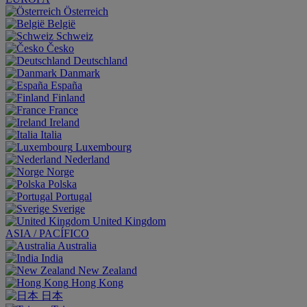
Österreich
België
Schweiz
Česko
Deutschland
Danmark
España
Finland
France
Ireland
Italia
Luxembourg
Nederland
Norge
Polska
Portugal
Sverige
United Kingdom
ASIA / PACÍFICO
Australia
India
New Zealand
Hong Kong
日本