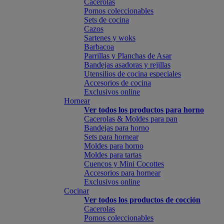
Cacerolas
Pomos coleccionables
Sets de cocina
Cazos
Sartenes y woks
Barbacoa
Parrillas y Planchas de Asar
Bandejas asadoras y rejillas
Utensilios de cocina especiales
Accesorios de cocina
Exclusivos online
Hornear
Ver todos los productos para horno
Cacerolas & Moldes para pan
Bandejas para horno
Sets para hornear
Moldes para horno
Moldes para tartas
Cuencos y Mini Cocottes
Accesorios para hornear
Exclusivos online
Cocinar
Ver todos los productos de cocción
Cacerolas
Pomos coleccionables