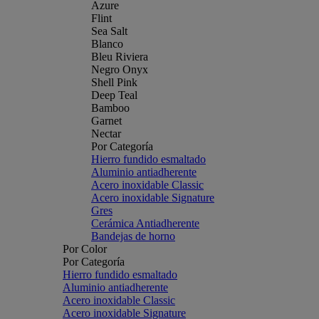
Azure
Flint
Sea Salt
Blanco
Bleu Riviera
Negro Onyx
Shell Pink
Deep Teal
Bamboo
Garnet
Nectar
Por Categoría
Hierro fundido esmaltado
Aluminio antiadherente
Acero inoxidable Classic
Acero inoxidable Signature
Gres
Cerámica Antiadherente
Bandejas de horno
Por Color
Por Categoría
Hierro fundido esmaltado
Aluminio antiadherente
Acero inoxidable Classic
Acero inoxidable Signature