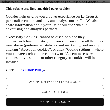
número de IVA B62153630, con oficinas en Paseo de Gracia 9, 2º,
08007 Barcelona, España), en base a un acuerdo de
This website uses first- and third-party cookies
corresponsabilidad que establece esencialmente que
(a) Le Creuset Group AG se encarga de la estrategia general que
Cookies help us give you a better experience on Le Creuset,
rige el marketing y la experiencia personalizada del cliente;
personalise content and ads, and analyse our traffic. We also
(b) las entidades locales de Le Creuset se benefician e implementan
share information about your use of our site with our
dicha estrategia, así como desarrollan de manera independiente
advertising and analytics partners.
comunicaciones/iniciativas de marketing a nivel local (dentro de un
“Necessary Cookies” cannot be disabled since they
país específico);
support web functionalities, but you can consent to all the other
(c) ambos corresponsables están obligados a atender las solicitudes
uses above (preferences, statistics and marketing cookies) by
de derechos de los interesados.
clicking “Accept all cookies”, or click “Cookie settings”, where
3. ¿POR QUÉ RECOPILAMOS ESTA INFORMACIÓN?
you manage each cookie category, or “Accept necessary
Podemos procesar sus datos para los siguientes fines:
cookies only”, so that no other category of cookies will be
installed.
PARA NUESTRAS OBLIGACIONES LEGALES Es
posible que tengamos que procesar algunos datos sobre usted
Check our
Cookie Policy
.
para cumplir con nuestras obligaciones legales y otras
obligaciones derivadas de las instrucciones recibidas de las
autoridades.
ACCEPT NECESSARY COOKIES ONLY
PARA CREAR UNA CUENTA LE CREUSET
Utilizaremos sus datos para crear una cuenta de Le Creuset
COOKIE SETTINGS
que le dará acceso a una serie de ventajas dedicadas a los
usuarios registrados, para disfrutar mejor de nuestros
ACCEPT ALL COOKIES
servicios, tales como un pago más rápido, guardar múltiples
direcciones de envío, ver y realizar un seguimiento de