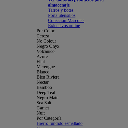
almacenaje
Tarros y botes
Porta utensilios
Colección Mascotas
Exlcusivos online
Por Color
Cereza
No Colour
Negro Onyx
Volcanico
Azure
Flint
Merengue
Blanco
Bleu Riviera
Nectar
Bamboo
Deep Teal
Negro Mate
Sea Salt
Garnet
Nuit
Por Categoría
Hierro fundido esmaltado