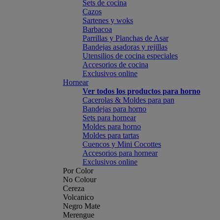
Sets de cocina
Cazos
Sartenes y woks
Barbacoa
Parrillas y Planchas de Asar
Bandejas asadoras y rejillas
Utensilios de cocina especiales
Accesorios de cocina
Exclusivos online
Hornear
Ver todos los productos para horno
Cacerolas & Moldes para pan
Bandejas para horno
Sets para hornear
Moldes para horno
Moldes para tartas
Cuencos y Mini Cocottes
Accesorios para hornear
Exclusivos online
Por Color
No Colour
Cereza
Volcanico
Negro Mate
Merengue