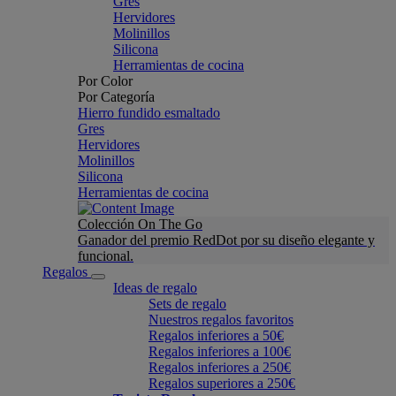
Gres
Hervidores
Molinillos
Silicona
Herramientas de cocina
Por Color
Por Categoría
Hierro fundido esmaltado
Gres
Hervidores
Molinillos
Silicona
Herramientas de cocina
Colección On The Go
Ganador del premio RedDot por su diseño elegante y
funcional.
Regalos
Ideas de regalo
Sets de regalo
Nuestros regalos favoritos
Regalos inferiores a 50€
Regalos inferiores a 100€
Regalos inferiores a 250€
Regalos superiores a 250€