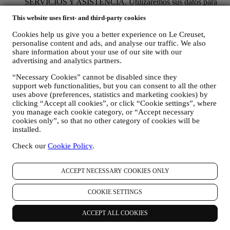
SERVICIOS Y ASISTENCIA. Utilizaremos sus datos para
gestionar nuestra relación contractual con usted, su compra de
This website uses first- and third-party cookies
productos en el Sitio web y/o en nuestras tiendas Le Creuset,
su uso del Sitio web, cualquier asistencia posterior a la venta o
Cookies help us give you a better experience on Le Creuset,
su participación en nuestros concursos. Es posible que
personalise content and ads, and analyse our traffic. We also
tengamos que procesar algunos datos sobre usted para
share information about your use of our site with our
nuestros fines administrativos relacionados con nuestra
advertising and analytics partners.
relación contractual con usted, como contabilidad, facturación
y auditoría, verificación de tarjetas de pago, detección de
“Necessary Cookies” cannot be disabled since they
fraude, seguridad, pruebas de sistemas, mantenimiento y
support web functionalities, but you can consent to all the other
análisis estadístico. Ocasionalmente, es posible que
uses above (preferences, statistics and marketing cookies) by
necesitemos ponernos en contacto con usted por razones
clicking “Accept all cookies”, or click “Cookie settings”, where
you manage each cookie category, or “Accept necessary
administrativas u operativas. Por ejemplo, para enviarle la
cookies only”, so that no other category of cookies will be
confirmación de su compra. También utilizaremos sus datos
installed.
personales para responder a sus solicitudes enviadas a través
de nuestros formularios del sitio web u otros canales. Esta
Check our
Cookie Policy
.
actividad de procesamiento es necesaria para permitirnos
proporcionarle nuestros servicios.
PARA INFORMARLE SOBRE NOTICIAS U OFERTAS
ACCEPT NECESSARY COOKIES ONLY
SOBRE LOS PRODUCTOS DE LE CREUSET. Si usted
ha dado su consentimiento para que lo hagamos (por ejemplo,
COOKIE SETTINGS
suscribiéndose a nuestro boletín de noticias cuando usted cree
una cuenta en el Sitio web), le enviaremos comunicaciones de
ACCEPT ALL COOKIES
marketing personalizadas y noticias sobre iniciativas
relacionadas con Le Creuset promovidas por sus filiales del