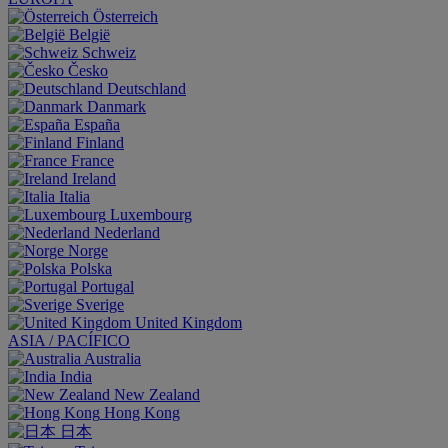
Österreich
België
Schweiz
Česko
Deutschland
Danmark
España
Finland
France
Ireland
Italia
Luxembourg
Nederland
Norge
Polska
Portugal
Sverige
United Kingdom
ASIA / PACÍFICO
Australia
India
New Zealand
Hong Kong
日本