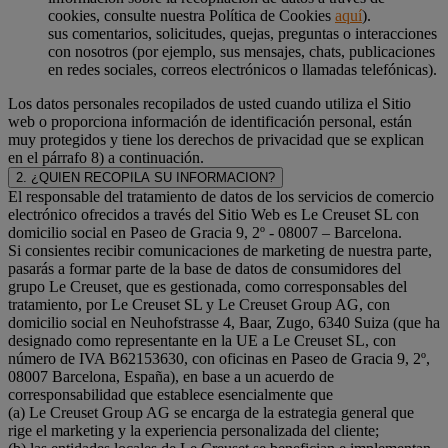
cookies, consulte nuestra Política de Cookies
aquí
).
sus comentarios, solicitudes, quejas, preguntas o interacciones
con nosotros (por ejemplo, sus mensajes, chats, publicaciones
en redes sociales, correos electrónicos o llamadas telefónicas).
Los datos personales recopilados de usted cuando utiliza el Sitio
web o proporciona información de identificación personal, están
muy protegidos y tiene los derechos de privacidad que se explican
en el párrafo 8) a continuación.
2. ¿QUIEN RECOPILA SU INFORMACION?
El responsable del tratamiento de datos de los servicios de comercio
electrónico ofrecidos a través del Sitio Web es Le Creuset SL con
domicilio social en Paseo de Gracia 9, 2º - 08007 – Barcelona.
Si consientes recibir comunicaciones de marketing de nuestra parte,
pasarás a formar parte de la base de datos de consumidores del
grupo Le Creuset, que es gestionada, como corresponsables del
tratamiento, por Le Creuset SL y Le Creuset Group AG, con
domicilio social en Neuhofstrasse 4, Baar, Zugo, 6340 Suiza (que ha
designado como representante en la UE a Le Creuset SL, con
número de IVA B62153630, con oficinas en Paseo de Gracia 9, 2º,
08007 Barcelona, España), en base a un acuerdo de
corresponsabilidad que establece esencialmente que
(a) Le Creuset Group AG se encarga de la estrategia general que
rige el marketing y la experiencia personalizada del cliente;