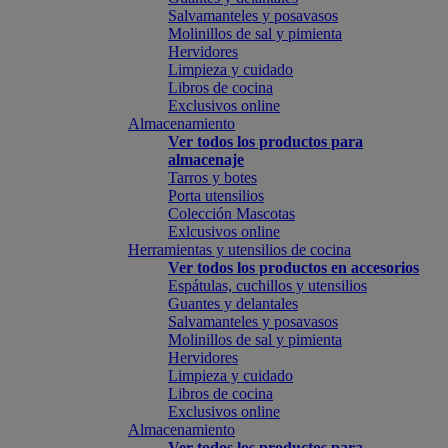
Salvamanteles y posavasos
Molinillos de sal y pimienta
Hervidores
Limpieza y cuidado
Libros de cocina
Exclusivos online
Almacenamiento
Ver todos los productos para
almacenaje
Tarros y botes
Porta utensilios
Colección Mascotas
Exlcusivos online
Herramientas y utensilios de cocina
Ver todos los productos en accesorios
Espátulas, cuchillos y utensilios
Guantes y delantales
Salvamanteles y posavasos
Molinillos de sal y pimienta
Hervidores
Limpieza y cuidado
Libros de cocina
Exclusivos online
Almacenamiento
Ver todos los productos para