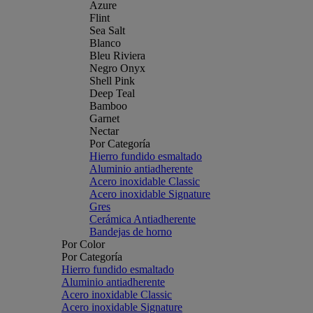
Azure
Flint
Sea Salt
Blanco
Bleu Riviera
Negro Onyx
Shell Pink
Deep Teal
Bamboo
Garnet
Nectar
Por Categoría
Hierro fundido esmaltado
Aluminio antiadherente
Acero inoxidable Classic
Acero inoxidable Signature
Gres
Cerámica Antiadherente
Bandejas de horno
Por Color
Por Categoría
Hierro fundido esmaltado
Aluminio antiadherente
Acero inoxidable Classic
Acero inoxidable Signature