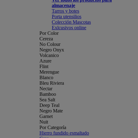
almacenaje
Tarros y botes
Porta utensilios
Colección Mascotas
Exlcusivos online
Por Color
Cereza
No Colour
Negro Onyx
Volcanico
Azure
Flint
Merengue
Blanco
Bleu Riviera
Nectar
Bamboo
Sea Salt
Deep Teal
Negro Mate
Garnet
Nuit
Por Categoría
Hierro fundido esmaltado