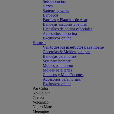
Sets de cocina
Cazos
Sartenes y woks
Barbacoa
Parrillas y Planchas de Asar
Bandejas asadoras y rejillas
Utensilios de cocina especiales
Accesorios de cocina
Exclusivos online
Hornear
Ver todos los productos para horno
Cacerolas & Moldes para pan
Bandejas para horno
Sets para hornear
Moldes para horno
Moldes para tartas
Cuencos y Mini Cocottes
Accesorios para hornear
Exclusivos online
Por Color
No Colour
Cereza
Volcanico
Negro Mate
Merengue