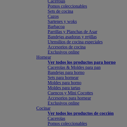
Cacerolas
Pomos coleccionables
Sets de cocina
Cazos
Sartenes y woks
Barbacoa
Parrillas y Planchas de Asar
Bandejas asadoras y rejillas
Utensilios de cocina especiales
Accesorios de cocina
Exclusivos online
Hornear
Ver todos los productos para horno
Cacerolas & Moldes para pan
Bandejas para horno
Sets para hornear
Moldes para horno
Moldes para tartas
Cuencos y Mini Cocottes
Accesorios para hornear
Exclusivos online
Cocinar
Ver todos los productos de cocción
Cacerolas
Pomos coleccionables