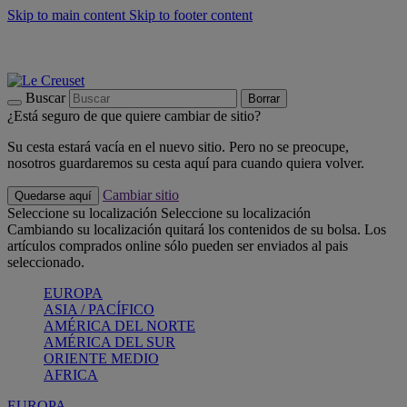
Skip to main content
Skip to footer content
📣 Últimas unidades: ahorra hasta un -40%
COMPRAR
Barbacoas, pícnics, crea tu verano con Le Creuset
COMPRAR
Descubre el color del verano: Bleu Riviera
COMPRAR
Buscar
Borrar
¿Está seguro de que quiere cambiar de sitio?
Su cesta estará vacía en el nuevo sitio. Pero no se preocupe,
nosotros guardaremos su cesta aquí para cuando quiera volver.
Cambiar sitio
Quedarse aquí
Seleccione su localización
Seleccione su localización
Cambiando su localización quitará los contenidos de su bolsa. Los
artículos comprados online sólo pueden ser enviados al pais
seleccionado.
EUROPA
ASIA / PACÍFICO
AMÉRICA DEL NORTE
AMÉRICA DEL SUR
ORIENTE MEDIO
AFRICA
EUROPA