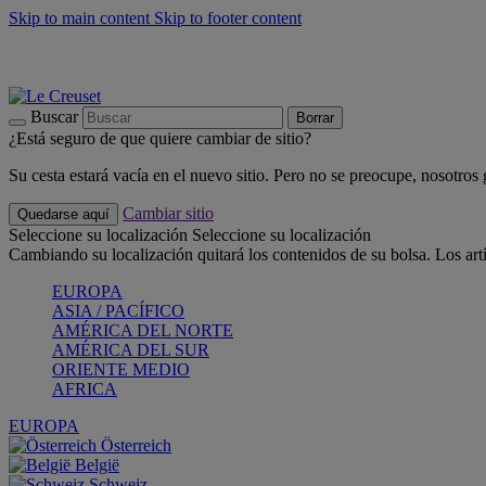
Skip to main content
Skip to footer content
📣 Últimas unidades: ahorra hasta un -40%
COMPRAR
Barbacoas, pícnics, crea tu verano con Le Creuset
COMPRAR
Descubre el color del verano: Bleu Riviera
COMPRAR
Buscar
Borrar
¿Está seguro de que quiere cambiar de sitio?
Su cesta estará vacía en el nuevo sitio. Pero no se preocupe, nosotros
Cambiar sitio
Quedarse aquí
Seleccione su localización
Seleccione su localización
Cambiando su localización quitará los contenidos de su bolsa. Los art
EUROPA
ASIA / PACÍFICO
AMÉRICA DEL NORTE
AMÉRICA DEL SUR
ORIENTE MEDIO
AFRICA
EUROPA
Österreich
België
Schweiz