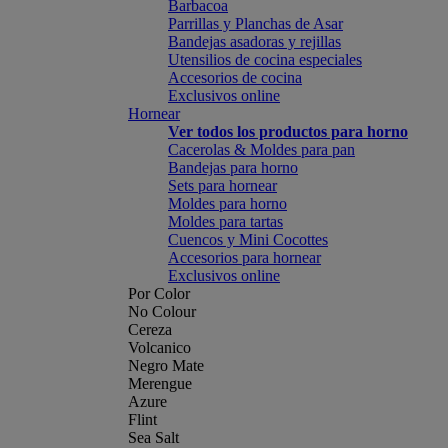
Barbacoa
Parrillas y Planchas de Asar
Bandejas asadoras y rejillas
Utensilios de cocina especiales
Accesorios de cocina
Exclusivos online
Hornear
Ver todos los productos para horno
Cacerolas & Moldes para pan
Bandejas para horno
Sets para hornear
Moldes para horno
Moldes para tartas
Cuencos y Mini Cocottes
Accesorios para hornear
Exclusivos online
Por Color
No Colour
Cereza
Volcanico
Negro Mate
Merengue
Azure
Flint
Sea Salt