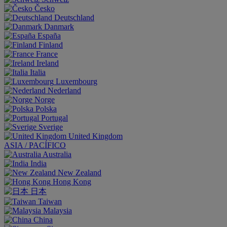
Česko
Deutschland
Danmark
España
Finland
France
Ireland
Italia
Luxembourg
Nederland
Norge
Polska
Portugal
Sverige
United Kingdom
ASIA / PACÍFICO
Australia
India
New Zealand
Hong Kong
日本
Taiwan
Malaysia
China