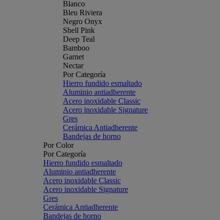
Blanco
Bleu Riviera
Negro Onyx
Shell Pink
Deep Teal
Bamboo
Garnet
Nectar
Por Categoría
Hierro fundido esmaltado
Aluminio antiadherente
Acero inoxidable Classic
Acero inoxidable Signature
Gres
Cerámica Antiadherente
Bandejas de horno
Por Color
Por Categoría
Hierro fundido esmaltado
Aluminio antiadherente
Acero inoxidable Classic
Acero inoxidable Signature
Gres
Cerámica Antiadherente
Bandejas de horno