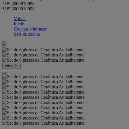
51823000010098
51823000010098
Volver
Inicio
Cocinar y hornear
Sets de cocina
Ver más