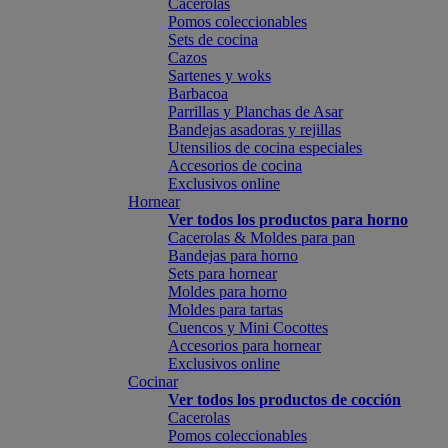
Cacerolas
Pomos coleccionables
Sets de cocina
Cazos
Sartenes y woks
Barbacoa
Parrillas y Planchas de Asar
Bandejas asadoras y rejillas
Utensilios de cocina especiales
Accesorios de cocina
Exclusivos online
Hornear
Ver todos los productos para horno
Cacerolas & Moldes para pan
Bandejas para horno
Sets para hornear
Moldes para horno
Moldes para tartas
Cuencos y Mini Cocottes
Accesorios para hornear
Exclusivos online
Cocinar
Ver todos los productos de cocción
Cacerolas
Pomos coleccionables