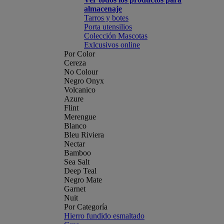
almacenaje
Tarros y botes
Porta utensilios
Colección Mascotas
Exlcusivos online
Por Color
Cereza
No Colour
Negro Onyx
Volcanico
Azure
Flint
Merengue
Blanco
Bleu Riviera
Nectar
Bamboo
Sea Salt
Deep Teal
Negro Mate
Garnet
Nuit
Por Categoría
Hierro fundido esmaltado