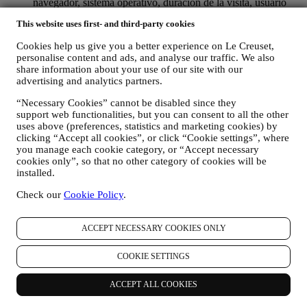
navegador, sistema operativo, duración de la visita, usuario
que regresa, origen geográfico), recopilados durante sus
This website uses first- and third-party cookies
visitas al Sitio Web (ya sea que sea usuario registrado o no),
mediante el uso de registros y/o tecnologías de seguimiento
Cookies help us give you a better experience on Le Creuset,
como "cookies" y otras tecnologías similares (incluidos los
personalise content and ads, and analyse our traffic. We also
píxeles de seguimiento en los correos electrónicos), para
share information about your use of our site with our
mejorar nuestros servicios y anuncios, o para nuestro análisis
advertising and analytics partners.
estadístico - en la mayoría de los casos no podremos
identificarlo a través de esta información técnica. Para obtener
“Necessary Cookies” cannot be disabled since they
información sobre la recopilación de datos a través de
support web functionalities, but you can consent to all the other
cookies, consulte nuestra Política de Cookies
aquí
).
uses above (preferences, statistics and marketing cookies) by
sus comentarios, solicitudes, quejas, preguntas o interacciones
clicking “Accept all cookies”, or click “Cookie settings”, where
you manage each cookie category, or “Accept necessary
con nosotros (por ejemplo, sus mensajes, chats, publicaciones
cookies only”, so that no other category of cookies will be
en redes sociales, correos electrónicos o llamadas telefónicas).
installed.
Los datos personales recopilados de usted cuando utiliza el Sitio
Check our
Cookie Policy
.
web o proporciona información de identificación personal, están
muy protegidos y tiene los derechos de privacidad que se explican
en el párrafo 8) a continuación.
ACCEPT NECESSARY COOKIES ONLY
2. ¿QUIEN RECOPILA SU INFORMACION?
El responsable del tratamiento de datos de los servicios de comercio
COOKIE SETTINGS
electrónico ofrecidos a través del Sitio Web es Le Creuset SL con
domicilio social en Paseo de Gracia 9, 2º - 08007 – Barcelona.
ACCEPT ALL COOKIES
Si consientes recibir comunicaciones de marketing de nuestra parte,
pasarás a formar parte de la base de datos de consumidores del