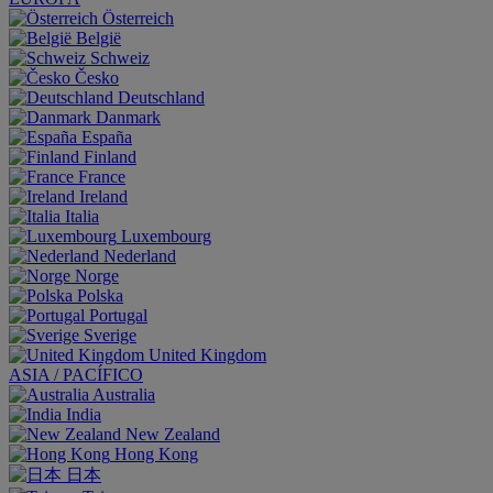
Österreich
België
Schweiz
Česko
Deutschland
Danmark
España
Finland
France
Ireland
Italia
Luxembourg
Nederland
Norge
Polska
Portugal
Sverige
United Kingdom
ASIA / PACÍFICO
Australia
India
New Zealand
Hong Kong
日本