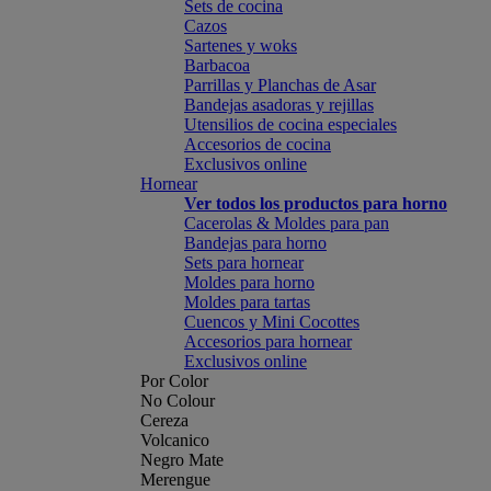
Sets de cocina
Cazos
Sartenes y woks
Barbacoa
Parrillas y Planchas de Asar
Bandejas asadoras y rejillas
Utensilios de cocina especiales
Accesorios de cocina
Exclusivos online
Hornear
Ver todos los productos para horno
Cacerolas & Moldes para pan
Bandejas para horno
Sets para hornear
Moldes para horno
Moldes para tartas
Cuencos y Mini Cocottes
Accesorios para hornear
Exclusivos online
Por Color
No Colour
Cereza
Volcanico
Negro Mate
Merengue