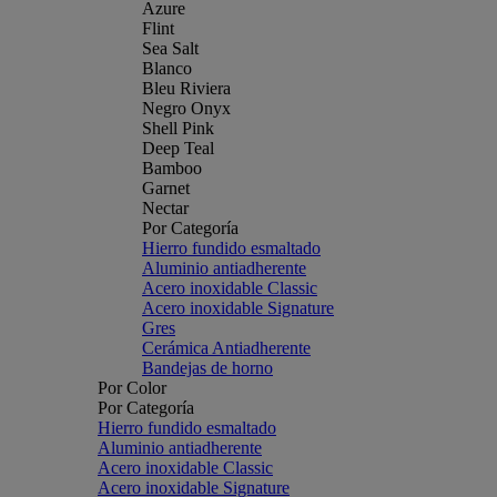
Azure
Flint
Sea Salt
Blanco
Bleu Riviera
Negro Onyx
Shell Pink
Deep Teal
Bamboo
Garnet
Nectar
Por Categoría
Hierro fundido esmaltado
Aluminio antiadherente
Acero inoxidable Classic
Acero inoxidable Signature
Gres
Cerámica Antiadherente
Bandejas de horno
Por Color
Por Categoría
Hierro fundido esmaltado
Aluminio antiadherente
Acero inoxidable Classic
Acero inoxidable Signature