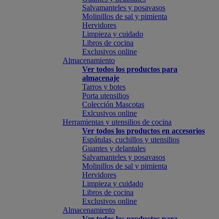
Salvamanteles y posavasos
Molinillos de sal y pimienta
Hervidores
Limpieza y cuidado
Libros de cocina
Exclusivos online
Almacenamiento
Ver todos los productos para
almacenaje
Tarros y botes
Porta utensilios
Colección Mascotas
Exlcusivos online
Herramientas y utensilios de cocina
Ver todos los productos en accesorios
Espátulas, cuchillos y utensilios
Guantes y delantales
Salvamanteles y posavasos
Molinillos de sal y pimienta
Hervidores
Limpieza y cuidado
Libros de cocina
Exclusivos online
Almacenamiento
Ver todos los productos para