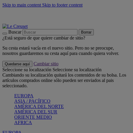
Skip to main content
Skip to footer content
📣 Últimas unidades: ahorra hasta un -40%
COMPRAR
Barbacoas, pícnics, crea tu verano con Le Creuset
COMPRAR
Descubre el color del verano: Bleu Riviera
COMPRAR
Buscar
Borrar
¿Está seguro de que quiere cambiar de sitio?
Su cesta estará vacía en el nuevo sitio. Pero no se preocupe,
nosotros guardaremos su cesta aquí para cuando quiera volver.
Cambiar sitio
Quedarse aquí
Seleccione su localización
Seleccione su localización
Cambiando su localización quitará los contenidos de su bolsa. Los
artículos comprados online sólo pueden ser enviados al pais
seleccionado.
EUROPA
ASIA / PACÍFICO
AMÉRICA DEL NORTE
AMÉRICA DEL SUR
ORIENTE MEDIO
AFRICA
EUROPA