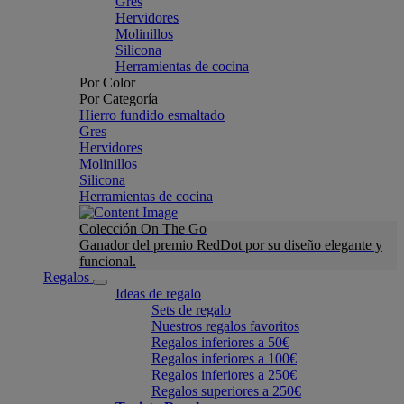
Gres
Hervidores
Molinillos
Silicona
Herramientas de cocina
Por Color
Por Categoría
Hierro fundido esmaltado
Gres
Hervidores
Molinillos
Silicona
Herramientas de cocina
Colección On The Go
Ganador del premio RedDot por su diseño elegante y
funcional.
Regalos
Ideas de regalo
Sets de regalo
Nuestros regalos favoritos
Regalos inferiores a 50€
Regalos inferiores a 100€
Regalos inferiores a 250€
Regalos superiores a 250€