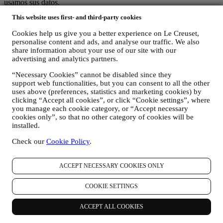
usamos sus datos.
La seguridad al comprar en línea es nuestra prioridad
This website uses first- and third-party cookies
Sus datos personales se mantienen de forma segura y en estricta
confianza, de acuerdo con la legislación europea y nacional en
Cookies help us give you a better experience on Le Creuset,
materia de protección de datos. Sabemos que la seguridad es muy
personalise content and ads, and analyse our traffic. We also
importante al comprar en línea, por lo que utilizamos la última
share information about your use of our site with our
tecnología para proteger sus datos personales y de tarjeta de crédito.
advertising and analytics partners.
Utilizamos datos para facilitar su compra y adaptados a usted
Analizamos cómo los usuarios utilizan nuestro sitio web y servicios
“Necessary Cookies” cannot be disabled since they
para hacer las cosas más fáciles e interesantes.
support web functionalities, but you can consent to all the other
Utilizamos datos para hacer que cocinar con Le Creuset sea una
uses above (preferences, statistics and marketing cookies) by
clicking “Accept all cookies”, or click “Cookie settings”, where
mejor experiencia e informarle sobre noticias y ofertas
you manage each cookie category, or “Accept necessary
Si decide formar parte de nuestra base de datos de clientes del grupo
cookies only”, so that no other category of cookies will be
y recibir boletines informativos y comunicaciones de Marketing de
installed.
Le Creuset, le enviaremos contenidos especiales personalizados y le
informaremos cuando se lancen nuevos productos, si hay ofertas
Check our
Cookie Policy
.
exclusivas, eventos de demostraciones, show cooking o eventos
venideros, o promociones especiales dedicadas a usted.
Exclusión voluntaria: Puede dejar de recibir nuestras
ACCEPT NECESSARY COOKIES ONLY
comunicaciones de marketing en cualquier momento, de forma
gratuita, a través de los métodos que se muestran como parte de la
COOKIE SETTINGS
comunicación (por ejemplo, para darse de baja de la newsletter
puede hacer clic en el enlace para darse de baja que aparece en la
ACCEPT ALL COOKIES
parte inferior de cada correo electrónico). En cualquier caso, si desea
poner fin a cualquiera de nuestras actividades de marketing,