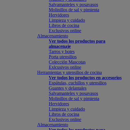
Salvamanteles y posavasos
Molinillos de sal y pimienta
Hervidores
Limpieza y cuidado
Libros de cocina
Exclusivos online
Almacenamiento
Ver todos los productos para
almacenaje
Tarros y botes
Porta utensilios
Colección Mascotas
Exlcusivos online
Herramientas y utensilios de cocina
Ver todos los productos en accesorios
Espátulas, cuchillos y utensilios
Guantes y delantales
Salvamanteles y posavasos
Molinillos de sal y pimienta
Hervidores
Limpieza y cuidado
Libros de cocina
Exclusivos online
Almacenamiento
Ver todos los productos para