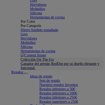
Gres
Hervidores
Molinillos
Silicona
Herramientas de cocina
Por Color
Por Categoría
Hierro fundido esmaltado
Gres
Hervidores
Molinillos
Silicona
Herramientas de cocina
Colección On The Go
Ganador del premio RedDot por su diseño elegante y
funcional.
Regalos
Ideas de regalo
Sets de regalo
Nuestros regalos favoritos
Regalos inferiores a 50€
Regalos inferiores a 100€
Regalos inferiores a 250€
Regalos superiores a 250€