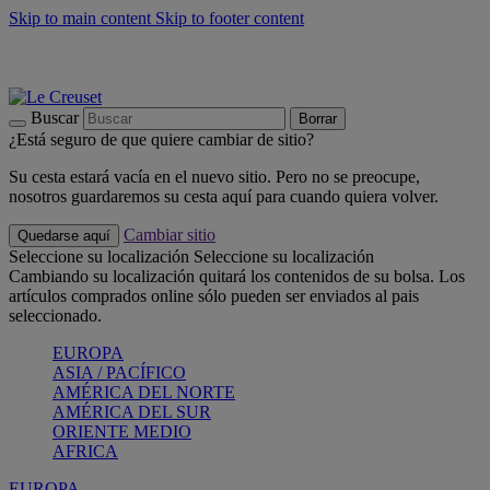
Skip to main content
Skip to footer content
📣 Últimas unidades: ahorra hasta un -40%
COMPRAR
Barbacoas, pícnics, crea tu verano con Le Creuset
COMPRAR
Descubre el color del verano: Bleu Riviera
COMPRAR
Buscar
Borrar
¿Está seguro de que quiere cambiar de sitio?
Su cesta estará vacía en el nuevo sitio. Pero no se preocupe,
nosotros guardaremos su cesta aquí para cuando quiera volver.
Cambiar sitio
Quedarse aquí
Seleccione su localización
Seleccione su localización
Cambiando su localización quitará los contenidos de su bolsa. Los
artículos comprados online sólo pueden ser enviados al pais
seleccionado.
EUROPA
ASIA / PACÍFICO
AMÉRICA DEL NORTE
AMÉRICA DEL SUR
ORIENTE MEDIO
AFRICA
EUROPA