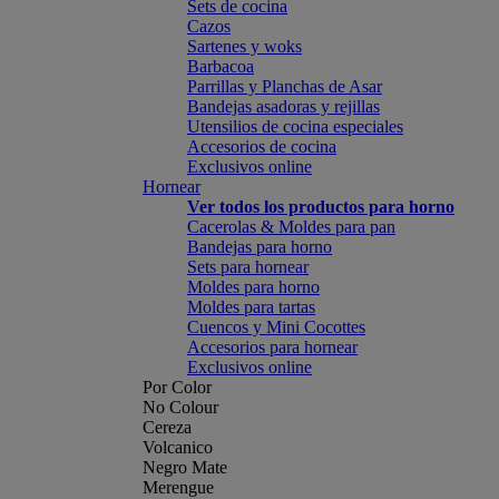
Sets de cocina
Cazos
Sartenes y woks
Barbacoa
Parrillas y Planchas de Asar
Bandejas asadoras y rejillas
Utensilios de cocina especiales
Accesorios de cocina
Exclusivos online
Hornear
Ver todos los productos para horno
Cacerolas & Moldes para pan
Bandejas para horno
Sets para hornear
Moldes para horno
Moldes para tartas
Cuencos y Mini Cocottes
Accesorios para hornear
Exclusivos online
Por Color
No Colour
Cereza
Volcanico
Negro Mate
Merengue