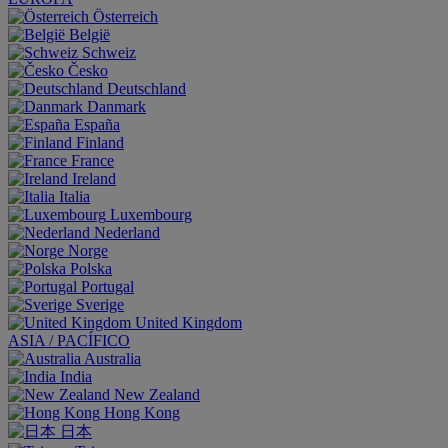
Österreich
België
Schweiz
Česko
Deutschland
Danmark
España
Finland
France
Ireland
Italia
Luxembourg
Nederland
Norge
Polska
Portugal
Sverige
United Kingdom
ASIA / PACÍFICO
Australia
India
New Zealand
Hong Kong
日本