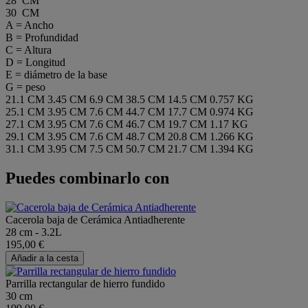
28 CM
30 CM
A = Ancho
B = Profundidad
C = Altura
D = Longitud
E = diámetro de la base
G = peso
21.1 CM
3.45 CM
6.9 CM
38.5 CM
14.5 CM
0.757 KG
25.1 CM
3.95 CM
7.6 CM
44.7 CM
17.7 CM
0.974 KG
27.1 CM
3.95 CM
7.6 CM
46.7 CM
19.7 CM
1.17 KG
29.1 CM
3.95 CM
7.6 CM
48.7 CM
20.8 CM
1.266 KG
31.1 CM
3.95 CM
7.5 CM
50.7 CM
21.7 CM
1.394 KG
Puedes combinarlo con
Cacerola baja de Cerámica Antiadherente
28 cm - 3.2L
195,00 €
Añadir a la cesta
Parrilla rectangular de hierro fundido
30 cm