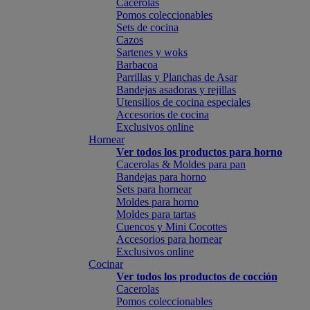
Cacerolas
Pomos coleccionables
Sets de cocina
Cazos
Sartenes y woks
Barbacoa
Parrillas y Planchas de Asar
Bandejas asadoras y rejillas
Utensilios de cocina especiales
Accesorios de cocina
Exclusivos online
Hornear
Ver todos los productos para horno
Cacerolas & Moldes para pan
Bandejas para horno
Sets para hornear
Moldes para horno
Moldes para tartas
Cuencos y Mini Cocottes
Accesorios para hornear
Exclusivos online
Cocinar
Ver todos los productos de cocción
Cacerolas
Pomos coleccionables