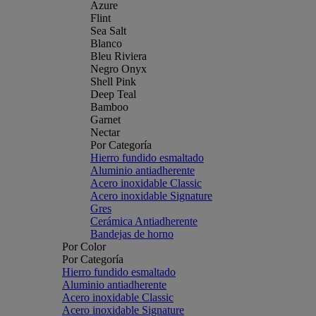
Azure
Flint
Sea Salt
Blanco
Bleu Riviera
Negro Onyx
Shell Pink
Deep Teal
Bamboo
Garnet
Nectar
Por Categoría
Hierro fundido esmaltado
Aluminio antiadherente
Acero inoxidable Classic
Acero inoxidable Signature
Gres
Cerámica Antiadherente
Bandejas de horno
Por Color
Por Categoría
Hierro fundido esmaltado
Aluminio antiadherente
Acero inoxidable Classic
Acero inoxidable Signature