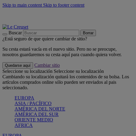
Skip to main content
Skip to footer content
📣 Últimas unidades: ahorra hasta un -40%
COMPRAR
Barbacoas, pícnics, crea tu verano con Le Creuset
COMPRAR
Descubre el color del verano: Bleu Riviera
COMPRAR
Buscar
Borrar
¿Está seguro de que quiere cambiar de sitio?
Su cesta estará vacía en el nuevo sitio. Pero no se preocupe,
nosotros guardaremos su cesta aquí para cuando quiera volver.
Cambiar sitio
Quedarse aquí
Seleccione su localización
Seleccione su localización
Cambiando su localización quitará los contenidos de su bolsa. Los
artículos comprados online sólo pueden ser enviados al pais
seleccionado.
EUROPA
ASIA / PACÍFICO
AMÉRICA DEL NORTE
AMÉRICA DEL SUR
ORIENTE MEDIO
AFRICA
EUROPA