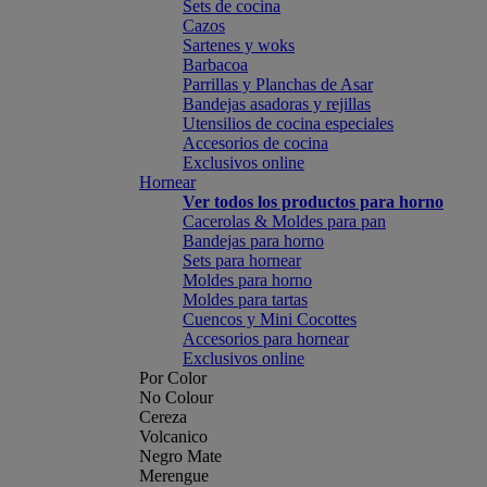
Sets de cocina
Cazos
Sartenes y woks
Barbacoa
Parrillas y Planchas de Asar
Bandejas asadoras y rejillas
Utensilios de cocina especiales
Accesorios de cocina
Exclusivos online
Hornear
Ver todos los productos para horno
Cacerolas & Moldes para pan
Bandejas para horno
Sets para hornear
Moldes para horno
Moldes para tartas
Cuencos y Mini Cocottes
Accesorios para hornear
Exclusivos online
Por Color
No Colour
Cereza
Volcanico
Negro Mate
Merengue