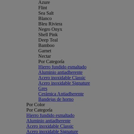
Azure
Flint
Sea Salt
Blanco
Bleu Riviera
Negro Onyx
Shell Pink
Deep Teal
Bamboo
Garnet
Nectar
Por Categoría
Hierro fundido esmaltado
Aluminio antiadherente
Acero inoxidable Classic
Acero inoxidable Signature
Gres
Cerámica Antiadherente
Bandejas de horno
Por Color
Por Categoría
Hierro fundido esmaltado
Aluminio antiadherente
Acero inoxidable Classic
Acero inoxidable Signature