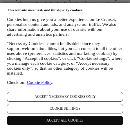
estándar de la industria (incluidos los píxeles de seguimiento
en los correos electrónicos) para ayudarnos a monitorizar
This website uses first- and third-party cookies
nuestros boletines informativos. Este procesamiento se basa
en su consentimiento para recibir comunicaciones de
Cookies help us give you a better experience on Le Creuset,
marketing personalizadas de nuestra parte. La opción de
personalise content and ads, and analyse our traffic. We also
share information about your use of our site with our
suscripción se puede ejercer en los puntos donde se recopila
advertising and analytics partners.
información personal seleccionando la casilla de verificación
correspondiente.
“Necessary Cookies” cannot be disabled since they
support web functionalities, but you can consent to all the other
Exclusión voluntaria: Puede dejar de recibir nuestras
uses above (preferences, statistics and marketing cookies) by
comunicaciones o actualizaciones de marketing en cualquier
clicking “Accept all cookies”, or click “Cookie settings”, where
momento, de forma gratuita, a través de los métodos que se
you manage each cookie category, or “Accept necessary
muestran como parte de la comunicación (por ejemplo, para darse de
cookies only”, so that no other category of cookies will be
baja de la newsletter puede hacer clic en el enlace para darse de baja
installed.
que aparece en la parte inferior de cada correo electrónico). En
cualquier caso, si desea poner fin a cualquiera de nuestras
Check our
Cookie Policy
.
actividades de marketing, envíenos un correo electrónico a
privacy@lecreuset.com
. Procesaremos su exclusión lo antes posible,
pero en algunas circunstancias puede recibir algunos mensajes más
ACCEPT NECESSARY COOKIES ONLY
hasta que la exclusión se procese por completo.
Por favor,
recuerde que no pasamos ni vendemos sus datos de contacto y
COOKIE SETTINGS
otros datos personales a otras empresas para sus fines de
marketing.
ACCEPT ALL COOKIES
En caso de que haya comprado uno de nuestros productos, podemos