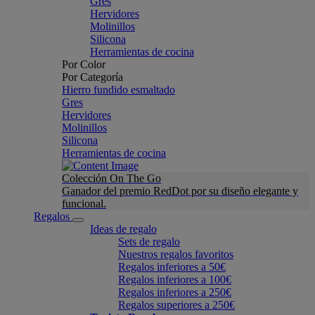
Gres
Hervidores
Molinillos
Silicona
Herramientas de cocina
Por Color
Por Categoría
Hierro fundido esmaltado
Gres
Hervidores
Molinillos
Silicona
Herramientas de cocina
Colección On The Go
Ganador del premio RedDot por su diseño elegante y
funcional.
Regalos
Ideas de regalo
Sets de regalo
Nuestros regalos favoritos
Regalos inferiores a 50€
Regalos inferiores a 100€
Regalos inferiores a 250€
Regalos superiores a 250€