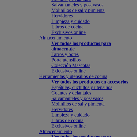
Salvamanteles y posavasos
Molinillos de sal y pimienta
Hervidores
Limpieza y cuidado
Libros de cocina
Exclusivos online
Almacenamiento
Ver todos los productos para
almacenaje
Tarros y botes
Porta utensilios
Colección Mascotas
Exlcusivos online
Herramientas y utensilios de cocina
Ver todos los productos en accesorios
Espátulas, cuchillos y utensilios
Guantes y delantales
Salvamanteles y posavasos
Molinillos de sal y pimienta
Hervidores
Limpieza y cuidado
Libros de cocina
Exclusivos online
Almacenamiento
Ver todos los productos para