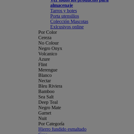
almacenaje
Tarros y botes
Porta utensilios
Colección Mascotas
Exlcusivos online
Por Color
Cereza
No Colour
Negro Onyx
Volcanico
Azure
Flint
Merengue
Blanco
Nectar
Bleu Riviera
Bamboo
Sea Salt
Deep Teal
Negro Mate
Garnet
Nuit
Por Categoría
Hierro fundido esmaltado