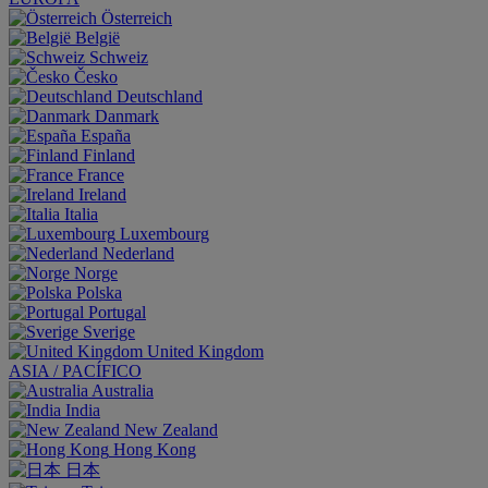
Österreich
België
Schweiz
Česko
Deutschland
Danmark
España
Finland
France
Ireland
Italia
Luxembourg
Nederland
Norge
Polska
Portugal
Sverige
United Kingdom
ASIA / PACÍFICO
Australia
India
New Zealand
Hong Kong
日本