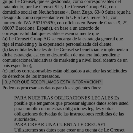
grupo Le Creuset, que es gestionada, como corresponsables del
tratamiento, por Le Creuset SL y Le Creuset Group AG, con
domicilio social en Neuhofstrasse 4, Baar, Zugo, 6340 Suiza (que ha
designado como representante en la UE a Le Creuset SL, con
número de IVA B62153630, con oficinas en Paseo de Gracia 9, 2º,
08007 Barcelona, España), en base a un acuerdo de
corresponsabilidad que establece esencialmente que
(a) Le Creuset Group AG se encarga de la estrategia general que
rige el marketing y la experiencia personalizada del cliente;
(b) las entidades locales de Le Creuset se benefician e implementan
dicha estrategia, así como desarrollan de manera independiente
comunicaciones/iniciativas de marketing a nivel local (dentro de un
país específico);
(c) ambos corresponsables están obligados a atender las solicitudes
de derechos de los interesados.
3. ¿POR QUÉ RECOPILAMOS ESTA INFORMACIÓN?
Podemos procesar sus datos para los siguientes fines:
PARA NUESTRAS OBLIGACIONES LEGALES Es
posible que tengamos que procesar algunos datos sobre usted
para cumplir con nuestras obligaciones legales y otras
obligaciones derivadas de las instrucciones recibidas de las
autoridades.
PARA CREAR UNA CUENTA LE CREUSET
Utilizaremos sus datos para crear una cuenta de Le Creuset