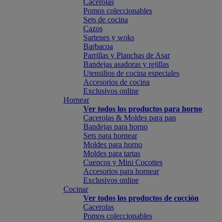
Cacerolas
Pomos coleccionables
Sets de cocina
Cazos
Sartenes y woks
Barbacoa
Parrillas y Planchas de Asar
Bandejas asadoras y rejillas
Utensilios de cocina especiales
Accesorios de cocina
Exclusivos online
Hornear
Ver todos los productos para horno
Cacerolas & Moldes para pan
Bandejas para horno
Sets para hornear
Moldes para horno
Moldes para tartas
Cuencos y Mini Cocottes
Accesorios para hornear
Exclusivos online
Cocinar
Ver todos los productos de cocción
Cacerolas
Pomos coleccionables