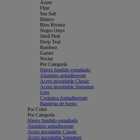
Azure
Flint
Sea Salt
Blanco
Bleu Riviera
Negro Onyx
Shell Pink
Deep Teal
Bamboo
Garnet
Nectar
Por Categoría
Hierro fundido esmaltado
Aluminio antiadherente
Acero inoxidable Classic
Acero inoxidable Signature
Gres
Cerámica Antiadherente
Bandejas de horno
Por Color
Por Categoría
Hierro fundido esmaltado
Aluminio antiadherente
Acero inoxidable Classic
Acero inoxidable Signature