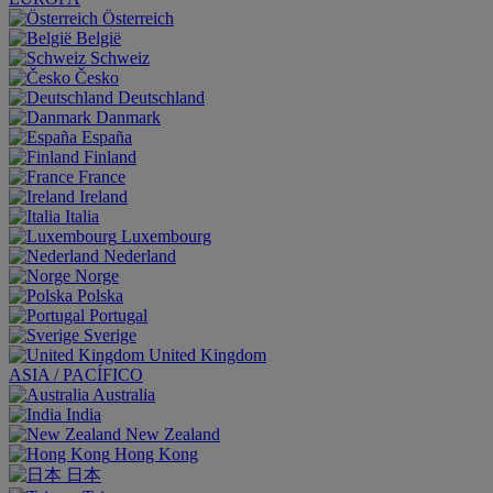
Österreich
België
Schweiz
Česko
Deutschland
Danmark
España
Finland
France
Ireland
Italia
Luxembourg
Nederland
Norge
Polska
Portugal
Sverige
United Kingdom
ASIA / PACÍFICO
Australia
India
New Zealand
Hong Kong
日本