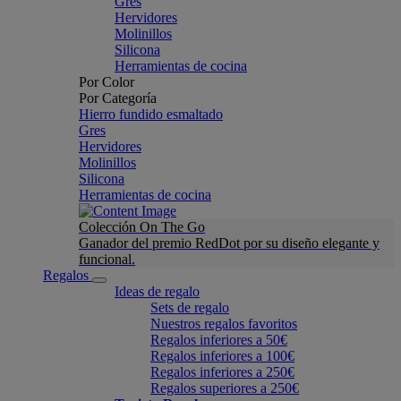
Gres
Hervidores
Molinillos
Silicona
Herramientas de cocina
Por Color
Por Categoría
Hierro fundido esmaltado
Gres
Hervidores
Molinillos
Silicona
Herramientas de cocina
Colección On The Go
Ganador del premio RedDot por su diseño elegante y
funcional.
Regalos
Ideas de regalo
Sets de regalo
Nuestros regalos favoritos
Regalos inferiores a 50€
Regalos inferiores a 100€
Regalos inferiores a 250€
Regalos superiores a 250€