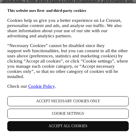
privacidad, y este aviso explica cómo recopilamos y procesamos sus
datos personales de acuerdo con la legislación de la UE en materia
This website uses first- and third-party cookies
de protección de datos (incluida la Normativa General de Protección
de Datos de la UE 2016/679) y la ley de protección de datos
Cookies help us give you a better experience on Le Creuset,
aplicable en su país, territorio o ubicación (las "Leyes de protección
personalise content and ads, and analyse our traffic. We also
de datos").
share information about your use of our site with our
1. ¿CUÁNDO Y QUE TIPO DE INFORMACIÓN RECOPILAMOS DE
advertising and analytics partners.
USTED?
"Datos personales" se refiere a cualquier información relacionada
“Necessary Cookies” cannot be disabled since they
con usted y que nos permita identificarlo, ya sea directamente o en
support web functionalities, but you can consent to all the other
combinación con otra información.
uses above (preferences, statistics and marketing cookies) by
Niños: Este sitio web no está destinado a niños y no recopilamos a
clicking “Accept all cookies”, or click “Cookie settings”, where
sabiendas datos relacionados con niños.
you manage each cookie category, or “Accept necessary
Podemos recopilar datos personales de usted cuando utiliza nuestro
cookies only”, so that no other category of cookies will be
installed.
sitio web (el "Sitio web"), registrar una cuenta de Le Creuset,
comprar un producto Le Creuset en el sitio Web o en nuestras
Check our
Cookie Policy
.
tiendas Le Creuset (Boutiques Signature y Tiendas Outlet), o
suscribirse a nuestras comunicaciones de marketing. Los datos
personales pueden referirse a:
ACCEPT NECESSARY COOKIES ONLY
nombre, apellidos, dirección de correo electrónico, fecha de
COOKIE SETTINGS
nacimiento y otros datos de contacto (dirección, número de
teléfono y dirección de correo electrónico), para registrar una
cuenta de Le Creuset o comprar como usuario invitado, o para
ACCEPT ALL COOKIES
suscribirse a nuestras comunicaciones de marketing