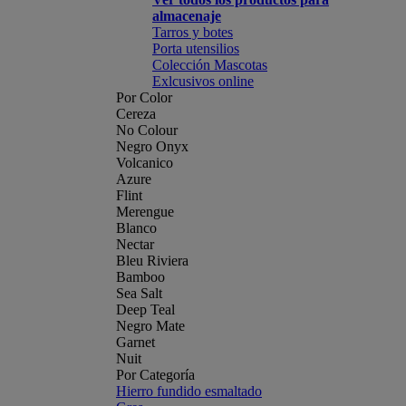
almacenaje
Tarros y botes
Porta utensilios
Colección Mascotas
Exlcusivos online
Por Color
Cereza
No Colour
Negro Onyx
Volcanico
Azure
Flint
Merengue
Blanco
Nectar
Bleu Riviera
Bamboo
Sea Salt
Deep Teal
Negro Mate
Garnet
Nuit
Por Categoría
Hierro fundido esmaltado