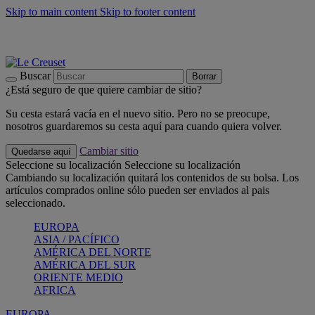
Skip to main content
Skip to footer content
📣 Últimas unidades: ahorra hasta un -40%
COMPRAR
Barbacoas, pícnics, crea tu verano con Le Creuset
COMPRAR
Descubre el color del verano: Bleu Riviera
COMPRAR
Buscar
Borrar
¿Está seguro de que quiere cambiar de sitio?
Su cesta estará vacía en el nuevo sitio. Pero no se preocupe,
nosotros guardaremos su cesta aquí para cuando quiera volver.
Cambiar sitio
Quedarse aquí
Seleccione su localización
Seleccione su localización
Cambiando su localización quitará los contenidos de su bolsa. Los
artículos comprados online sólo pueden ser enviados al pais
seleccionado.
EUROPA
ASIA / PACÍFICO
AMÉRICA DEL NORTE
AMÉRICA DEL SUR
ORIENTE MEDIO
AFRICA
EUROPA