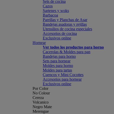
Sets de cocina
Cazos
Sartenes y woks
Barbacoa
Parrillas y Planchas de Asar
Bandejas asadoras y rejillas
Utensilios de cocina especiales
Accesorios de cocina
Exclusivos online
Hornear
Ver todos los productos para horno
Cacerolas & Moldes para pan
Bandejas para horno
Sets para hornear
Moldes para horno
Moldes para tartas
Cuencos y Mini Cocottes
Accesorios para hornear
Exclusivos online
Por Color
No Colour
Cereza
Volcanico
Negro Mate
Merengue