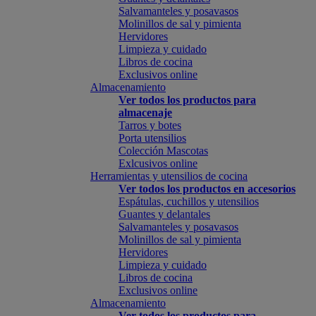
Salvamanteles y posavasos
Molinillos de sal y pimienta
Hervidores
Limpieza y cuidado
Libros de cocina
Exclusivos online
Almacenamiento
Ver todos los productos para
almacenaje
Tarros y botes
Porta utensilios
Colección Mascotas
Exlcusivos online
Herramientas y utensilios de cocina
Ver todos los productos en accesorios
Espátulas, cuchillos y utensilios
Guantes y delantales
Salvamanteles y posavasos
Molinillos de sal y pimienta
Hervidores
Limpieza y cuidado
Libros de cocina
Exclusivos online
Almacenamiento
Ver todos los productos para