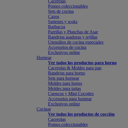
Cacerolas
Pomos coleccionables
Sets de cocina
Cazos
Sartenes y woks
Barbacoa
Parrillas y Planchas de Asar
Bandejas asadoras y rejillas
Utensilios de cocina especiales
Accesorios de cocina
Exclusivos online
Hornear
Ver todos los productos para horno
Cacerolas & Moldes para pan
Bandejas para horno
Sets para hornear
Moldes para horno
Moldes para tartas
Cuencos y Mini Cocottes
Accesorios para hornear
Exclusivos online
Cocinar
Ver todos los productos de cocción
Cacerolas
Pomos coleccionables