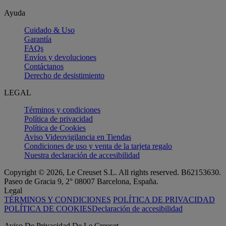
Ayuda
Cuidado & Uso
Garantía
FAQs
Envíos y devoluciones
Contáctanos
Derecho de desistimiento
LEGAL
Términos y condiciones
Política de privacidad
Política de Cookies
Aviso Videovigilancia en Tiendas
Condiciones de uso y venta de la tarjeta regalo
Nuestra declaración de accesibilidad
Copyright © 2026, Le Creuset S.L. All rights reserved. B62153630.
Paseo de Gracia 9, 2° 08007 Barcelona, España.
Legal
TÉRMINOS Y CONDICIONES
POLÍTICA DE PRIVACIDAD
POLÍTICA DE COOKIES
Declaración de accesibilidad
Aviso De Privacidad De Le Creuset