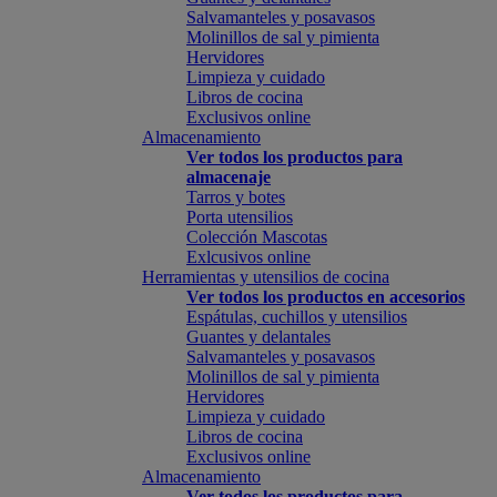
Salvamanteles y posavasos
Molinillos de sal y pimienta
Hervidores
Limpieza y cuidado
Libros de cocina
Exclusivos online
Almacenamiento
Ver todos los productos para
almacenaje
Tarros y botes
Porta utensilios
Colección Mascotas
Exlcusivos online
Herramientas y utensilios de cocina
Ver todos los productos en accesorios
Espátulas, cuchillos y utensilios
Guantes y delantales
Salvamanteles y posavasos
Molinillos de sal y pimienta
Hervidores
Limpieza y cuidado
Libros de cocina
Exclusivos online
Almacenamiento
Ver todos los productos para