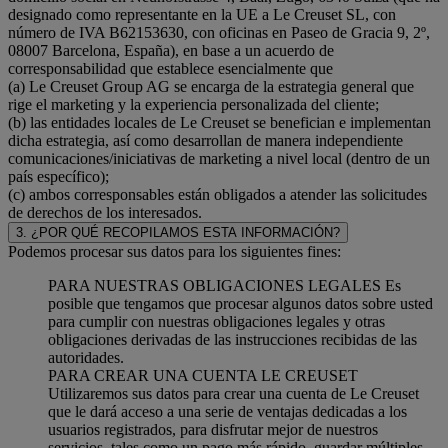
designado como representante en la UE a Le Creuset SL, con
número de IVA B62153630, con oficinas en Paseo de Gracia 9, 2º,
08007 Barcelona, España), en base a un acuerdo de
corresponsabilidad que establece esencialmente que
(a) Le Creuset Group AG se encarga de la estrategia general que
rige el marketing y la experiencia personalizada del cliente;
(b) las entidades locales de Le Creuset se benefician e implementan
dicha estrategia, así como desarrollan de manera independiente
comunicaciones/iniciativas de marketing a nivel local (dentro de un
país específico);
(c) ambos corresponsables están obligados a atender las solicitudes
de derechos de los interesados.
3. ¿POR QUÉ RECOPILAMOS ESTA INFORMACIÓN?
Podemos procesar sus datos para los siguientes fines:
PARA NUESTRAS OBLIGACIONES LEGALES Es
posible que tengamos que procesar algunos datos sobre usted
para cumplir con nuestras obligaciones legales y otras
obligaciones derivadas de las instrucciones recibidas de las
autoridades.
PARA CREAR UNA CUENTA LE CREUSET
Utilizaremos sus datos para crear una cuenta de Le Creuset
que le dará acceso a una serie de ventajas dedicadas a los
usuarios registrados, para disfrutar mejor de nuestros
servicios, tales como un pago más rápido, guardar múltiples