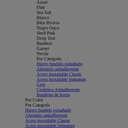
Azure
Flint
Sea Salt
Blanco
Bleu Riviera
Negro Onyx
Shell Pink
Deep Teal
Bamboo
Garnet
Nectar
Por Categoría
Hierro fundido esmaltado
Aluminio antiadherente
Acero inoxidable Classic
Acero inoxidable Signature
Gres
Cerámica Antiadherente
Bandejas de horno
Por Color
Por Categoría
Hierro fundido esmaltado
Aluminio antiadherente
Acero inoxidable Classic
Acero inoxidable Signature