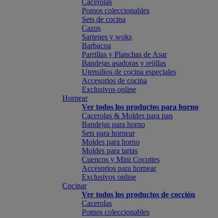
Cacerolas
Pomos coleccionables
Sets de cocina
Cazos
Sartenes y woks
Barbacoa
Parrillas y Planchas de Asar
Bandejas asadoras y rejillas
Utensilios de cocina especiales
Accesorios de cocina
Exclusivos online
Hornear
Ver todos los productos para horno
Cacerolas & Moldes para pan
Bandejas para horno
Sets para hornear
Moldes para horno
Moldes para tartas
Cuencos y Mini Cocottes
Accesorios para hornear
Exclusivos online
Cocinar
Ver todos los productos de cocción
Cacerolas
Pomos coleccionables