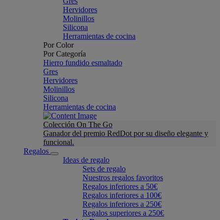
Gres
Hervidores
Molinillos
Silicona
Herramientas de cocina
Por Color
Por Categoría
Hierro fundido esmaltado
Gres
Hervidores
Molinillos
Silicona
Herramientas de cocina
Colección On The Go
Ganador del premio RedDot por su diseño elegante y
funcional.
Regalos
Ideas de regalo
Sets de regalo
Nuestros regalos favoritos
Regalos inferiores a 50€
Regalos inferiores a 100€
Regalos inferiores a 250€
Regalos superiores a 250€