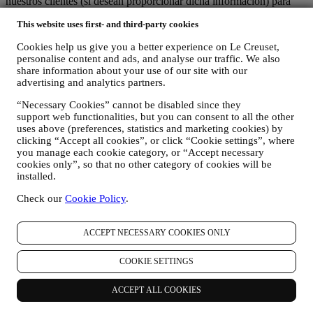
nuestros clientes (si desean proporcionar dicha información) para
mejorar constantemente nuestros productos y servicios. Al final del
This website uses first- and third-party cookies
proceso de compra, también podemos invitarle a escribir su opinión
del producto. La opinión no es obligatoria, y usted es libre de
Cookies help us give you a better experience on Le Creuset,
enviarla o no.
personalise content and ads, and analyse our traffic. We also
share information about your use of our site with our
REORIENTACIÓN / ADAPTACIÓN DE NUESTRAS
advertising and analytics partners.
OFERTAS Y MEJORA DE LA EXPERIENCIA DEL
CLIENTE Nos gustaría utilizar sus datos para adaptar
“Necessary Cookies” cannot be disabled since they
nuestros servicios y ofertas a sus necesidades y preferencias
support web functionalities, but you can consent to all the other
para proporcionarle una experiencia de cliente personalizada
uses above (preferences, statistics and marketing cookies) by
de Le Creuset. Lo haremos analizando sus hábitos o intereses,
clicking “Accept all cookies”, or click “Cookie settings”, where
por ejemplo, en relación con los productos más vistos, su
you manage each cookie category, or “Accept necessary
interacción con nosotros en las redes sociales, qué páginas de
cookies only”, so that no other category of cookies will be
nuestro sitio web visita, qué contenido de nuestras ofertas lee
installed.
usted. Lo hacemos principalmente a través de cookies y
Check our
Cookie Policy
.
tecnologías similares (incluidos los píxeles de seguimiento en
los correos electrónicos), también en combinación con sus
datos y preferencias recogidos una vez que se suscribe a
ACCEPT NECESSARY COOKIES ONLY
nuestras comunicaciones de marketing personalizadas.
Utilizaremos esta información para gestionar nuestra
COOKIE SETTINGS
publicidad en otros sitios, conceder acceso a contenidos
específicos, adaptar los contenidos o las ofertas que ve en el
Sitio web o, si ha dado su consentimiento para suscribirse a
ACCEPT ALL COOKIES
nuestras comunicaciones de marketing, para enviarle