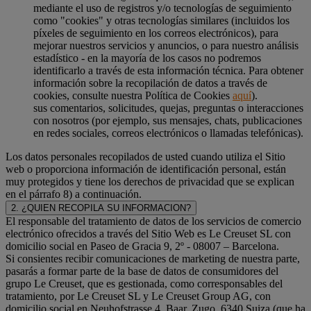
mediante el uso de registros y/o tecnologías de seguimiento
como "cookies" y otras tecnologías similares (incluidos los
píxeles de seguimiento en los correos electrónicos), para
mejorar nuestros servicios y anuncios, o para nuestro análisis
estadístico - en la mayoría de los casos no podremos
identificarlo a través de esta información técnica. Para obtener
información sobre la recopilación de datos a través de
cookies, consulte nuestra Política de Cookies
aquí
).
sus comentarios, solicitudes, quejas, preguntas o interacciones
con nosotros (por ejemplo, sus mensajes, chats, publicaciones
en redes sociales, correos electrónicos o llamadas telefónicas).
Los datos personales recopilados de usted cuando utiliza el Sitio
web o proporciona información de identificación personal, están
muy protegidos y tiene los derechos de privacidad que se explican
en el párrafo 8) a continuación.
2. ¿QUIEN RECOPILA SU INFORMACION?
El responsable del tratamiento de datos de los servicios de comercio
electrónico ofrecidos a través del Sitio Web es Le Creuset SL con
domicilio social en Paseo de Gracia 9, 2º - 08007 – Barcelona.
Si consientes recibir comunicaciones de marketing de nuestra parte,
pasarás a formar parte de la base de datos de consumidores del
grupo Le Creuset, que es gestionada, como corresponsables del
tratamiento, por Le Creuset SL y Le Creuset Group AG, con
domicilio social en Neuhofstrasse 4, Baar, Zugo, 6340 Suiza (que ha