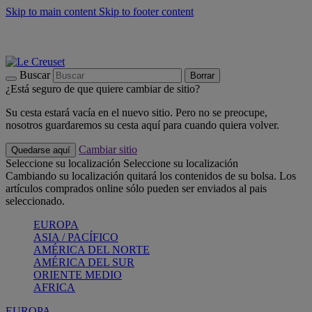
Skip to main content
Skip to footer content
📣 Últimas unidades: ahorra hasta un -40%
COMPRAR
Barbacoas, pícnics, crea tu verano con Le Creuset
COMPRAR
Descubre el color del verano: Bleu Riviera
COMPRAR
Buscar
Borrar
¿Está seguro de que quiere cambiar de sitio?
Su cesta estará vacía en el nuevo sitio. Pero no se preocupe,
nosotros guardaremos su cesta aquí para cuando quiera volver.
Cambiar sitio
Quedarse aquí
Seleccione su localización
Seleccione su localización
Cambiando su localización quitará los contenidos de su bolsa. Los
artículos comprados online sólo pueden ser enviados al pais
seleccionado.
EUROPA
ASIA / PACÍFICO
AMÉRICA DEL NORTE
AMÉRICA DEL SUR
ORIENTE MEDIO
AFRICA
EUROPA