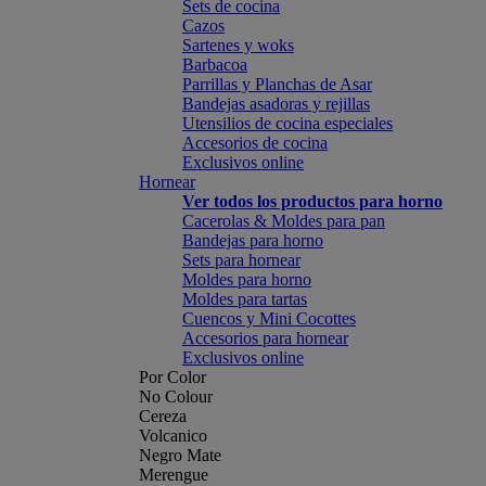
Sets de cocina
Cazos
Sartenes y woks
Barbacoa
Parrillas y Planchas de Asar
Bandejas asadoras y rejillas
Utensilios de cocina especiales
Accesorios de cocina
Exclusivos online
Hornear
Ver todos los productos para horno
Cacerolas & Moldes para pan
Bandejas para horno
Sets para hornear
Moldes para horno
Moldes para tartas
Cuencos y Mini Cocottes
Accesorios para hornear
Exclusivos online
Por Color
No Colour
Cereza
Volcanico
Negro Mate
Merengue