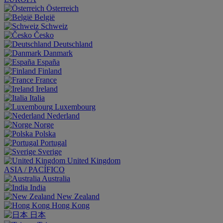
Österreich
België
Schweiz
Česko
Deutschland
Danmark
España
Finland
France
Ireland
Italia
Luxembourg
Nederland
Norge
Polska
Portugal
Sverige
United Kingdom
ASIA / PACÍFICO
Australia
India
New Zealand
Hong Kong
日本