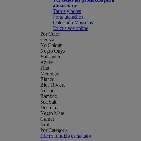
almacenaje
Tarros y botes
Porta utensilios
Colección Mascotas
Exlcusivos online
Por Color
Cereza
No Colour
Negro Onyx
Volcanico
Azure
Flint
Merengue
Blanco
Bleu Riviera
Nectar
Bamboo
Sea Salt
Deep Teal
Negro Mate
Garnet
Nuit
Por Categoría
Hierro fundido esmaltado