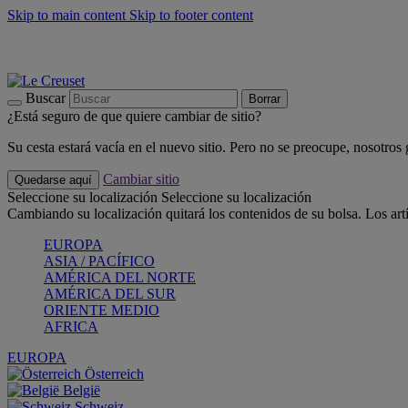
Skip to main content
Skip to footer content
📣 Últimas unidades: ahorra hasta un -40%
COMPRAR
Barbacoas, pícnics, crea tu verano con Le Creuset
COMPRAR
Descubre el color del verano: Bleu Riviera
COMPRAR
Buscar
Borrar
¿Está seguro de que quiere cambiar de sitio?
Su cesta estará vacía en el nuevo sitio. Pero no se preocupe, nosotros
Cambiar sitio
Quedarse aquí
Seleccione su localización
Seleccione su localización
Cambiando su localización quitará los contenidos de su bolsa. Los art
EUROPA
ASIA / PACÍFICO
AMÉRICA DEL NORTE
AMÉRICA DEL SUR
ORIENTE MEDIO
AFRICA
EUROPA
Österreich
België
Schweiz