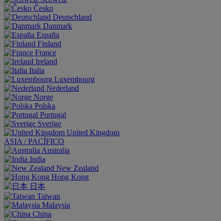
Česko
Deutschland
Danmark
España
Finland
France
Ireland
Italia
Luxembourg
Nederland
Norge
Polska
Portugal
Sverige
United Kingdom
ASIA / PACÍFICO
Australia
India
New Zealand
Hong Kong
日本
Taiwan
Malaysia
China