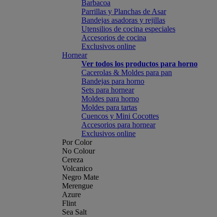
Barbacoa
Parrillas y Planchas de Asar
Bandejas asadoras y rejillas
Utensilios de cocina especiales
Accesorios de cocina
Exclusivos online
Hornear
Ver todos los productos para horno
Cacerolas & Moldes para pan
Bandejas para horno
Sets para hornear
Moldes para horno
Moldes para tartas
Cuencos y Mini Cocottes
Accesorios para hornear
Exclusivos online
Por Color
No Colour
Cereza
Volcanico
Negro Mate
Merengue
Azure
Flint
Sea Salt