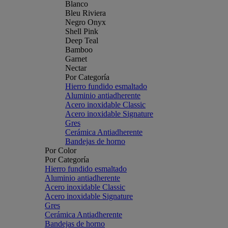
Blanco
Bleu Riviera
Negro Onyx
Shell Pink
Deep Teal
Bamboo
Garnet
Nectar
Por Categoría
Hierro fundido esmaltado
Aluminio antiadherente
Acero inoxidable Classic
Acero inoxidable Signature
Gres
Cerámica Antiadherente
Bandejas de horno
Por Color
Por Categoría
Hierro fundido esmaltado
Aluminio antiadherente
Acero inoxidable Classic
Acero inoxidable Signature
Gres
Cerámica Antiadherente
Bandejas de horno