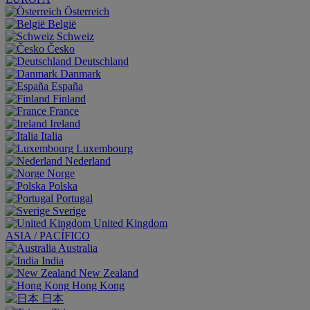
Österreich
België
Schweiz
Česko
Deutschland
Danmark
España
Finland
France
Ireland
Italia
Luxembourg
Nederland
Norge
Polska
Portugal
Sverige
United Kingdom
ASIA / PACÍFICO
Australia
India
New Zealand
Hong Kong
日本