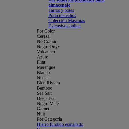
almacenaje
Tarros y botes
Porta utensilios
Colección Mascotas
Exlcusivos online
Por Color
Cereza
No Colour
Negro Onyx
Volcanico
Azure
Flint
Merengue
Blanco
Nectar
Bleu Riviera
Bamboo
Sea Salt
Deep Teal
Negro Mate
Garnet
Nuit
Por Categoría
Hierro fundido esmaltado