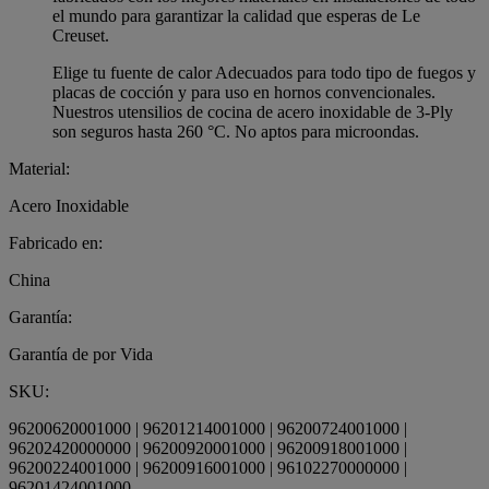
el mundo para garantizar la calidad que esperas de Le
Creuset.
Elige tu fuente de calor Adecuados para todo tipo de fuegos y
placas de cocción y para uso en hornos convencionales.
Nuestros utensilios de cocina de acero inoxidable de 3-Ply
son seguros hasta 260 °C. No aptos para microondas.
Material:
Acero Inoxidable
Fabricado en:
China
Garantía:
Garantía de por Vida
SKU:
96200620001000 | 96201214001000 | 96200724001000 |
96202420000000 | 96200920001000 | 96200918001000 |
96200224001000 | 96200916001000 | 96102270000000 |
96201424001000