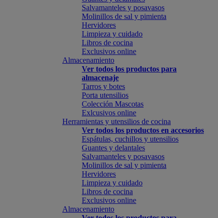
Salvamanteles y posavasos
Molinillos de sal y pimienta
Hervidores
Limpieza y cuidado
Libros de cocina
Exclusivos online
Almacenamiento
Ver todos los productos para
almacenaje
Tarros y botes
Porta utensilios
Colección Mascotas
Exlcusivos online
Herramientas y utensilios de cocina
Ver todos los productos en accesorios
Espátulas, cuchillos y utensilios
Guantes y delantales
Salvamanteles y posavasos
Molinillos de sal y pimienta
Hervidores
Limpieza y cuidado
Libros de cocina
Exclusivos online
Almacenamiento
Ver todos los productos para