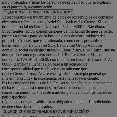
muy protegidos y tiene los derechos de privacidad que se explican
en el párrafo 8) a continuación.
2. ¿QUIEN RECOPILA SU INFORMACION?
El responsable del tratamiento de datos de los servicios de comercio
electrónico ofrecidos a través del Sitio Web es Le Creuset SL con
domicilio social en Paseo de Gracia 9, 2º - 08007 – Barcelona.
Si consientes recibir comunicaciones de marketing de nuestra parte,
pasarás a formar parte de la base de datos de consumidores del
grupo Le Creuset, que es gestionada, como corresponsables del
tratamiento, por Le Creuset SL y Le Creuset Group AG, con
domicilio social en Neuhofstrasse 4, Baar, Zugo, 6340 Suiza (que ha
designado como representante en la UE a Le Creuset SL, con
número de IVA B62153630, con oficinas en Paseo de Gracia 9, 2º,
08007 Barcelona, España), en base a un acuerdo de
corresponsabilidad que establece esencialmente que
(a) Le Creuset Group AG se encarga de la estrategia general que
rige el marketing y la experiencia personalizada del cliente;
(b) las entidades locales de Le Creuset se benefician e implementan
dicha estrategia, así como desarrollan de manera independiente
comunicaciones/iniciativas de marketing a nivel local (dentro de un
país específico);
(c) ambos corresponsables están obligados a atender las solicitudes
de derechos de los interesados.
3. ¿POR QUÉ RECOPILAMOS ESTA INFORMACIÓN?
Podemos procesar sus datos para los siguientes fines: