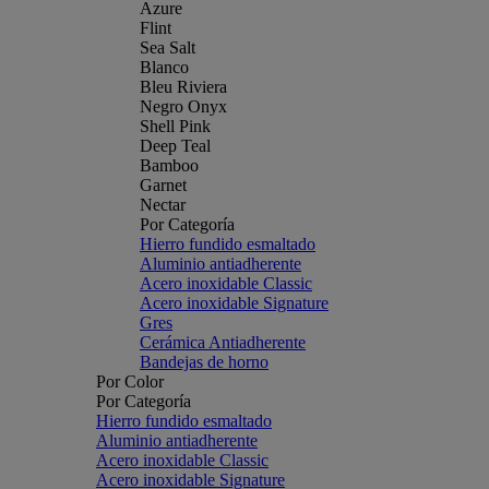
Azure
Flint
Sea Salt
Blanco
Bleu Riviera
Negro Onyx
Shell Pink
Deep Teal
Bamboo
Garnet
Nectar
Por Categoría
Hierro fundido esmaltado
Aluminio antiadherente
Acero inoxidable Classic
Acero inoxidable Signature
Gres
Cerámica Antiadherente
Bandejas de horno
Por Color
Por Categoría
Hierro fundido esmaltado
Aluminio antiadherente
Acero inoxidable Classic
Acero inoxidable Signature