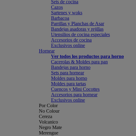
Sets de cocina
Cazos
Sartenes y woks
Barbacoa
Parrillas y Planchas de Asar
Bandejas asadoras y rejillas
Utensilios de cocina especiales
Accesorios de cocina
Exclusivos online
Hornear
Ver todos los productos para horno
Cacerolas & Moldes para pan
Bandejas para horno
Sets para hornear
Moldes para horno
Moldes para tartas
Cuencos y Mini Cocottes
Accesorios para hornear
Exclusivos online
Por Color
No Colour
Cereza
Volcanico
Negro Mate
Merengue