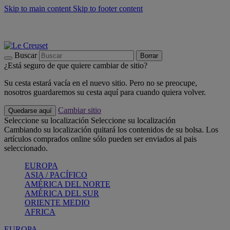
Skip to main content
Skip to footer content
📣 Últimas unidades: ahorra hasta un -40%
COMPRAR
Barbacoas, pícnics, crea tu verano con Le Creuset
COMPRAR
Descubre el color del verano: Bleu Riviera
COMPRAR
Buscar
Borrar
¿Está seguro de que quiere cambiar de sitio?
Su cesta estará vacía en el nuevo sitio. Pero no se preocupe,
nosotros guardaremos su cesta aquí para cuando quiera volver.
Cambiar sitio
Quedarse aquí
Seleccione su localización
Seleccione su localización
Cambiando su localización quitará los contenidos de su bolsa. Los
artículos comprados online sólo pueden ser enviados al pais
seleccionado.
EUROPA
ASIA / PACÍFICO
AMÉRICA DEL NORTE
AMÉRICA DEL SUR
ORIENTE MEDIO
AFRICA
EUROPA