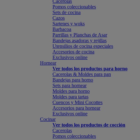
Cacerolas
Pomos coleccionables
Sets de cocina
Cazos
Sartenes y woks
Barbacoa
Parrillas y Planchas de Asar
Bandejas asadoras y rejillas
Utensilios de cocina especiales
Accesorios de cocina
Exclusivos online
Hornear
Ver todos los productos para horno
Cacerolas & Moldes para pan
Bandejas para horno
Sets para hornear
Moldes para horno
Moldes para tartas
Cuencos y Mini Cocottes
Accesorios para hornear
Exclusivos online
Cocinar
Ver todos los productos de cocción
Cacerolas
Pomos coleccionables