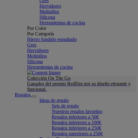
Gres
Hervidores
Molinillos
Silicona
Herramientas de cocina
Por Color
Por Categoría
Hierro fundido esmaltado
Gres
Hervidores
Molinillos
Silicona
Herramientas de cocina
Colección On The Go
Ganador del premio RedDot por su diseño elegante y
funcional.
Regalos
Ideas de regalo
Sets de regalo
Nuestros regalos favoritos
Regalos inferiores a 50€
Regalos inferiores a 100€
Regalos inferiores a 250€
Regalos superiores a 250€