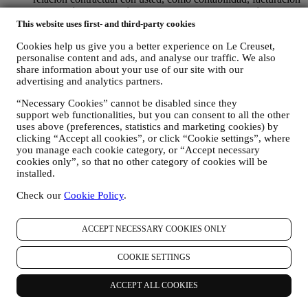
y auditoría, verificación de tarjetas de pago, detección de
fraude, seguridad, pruebas de sistemas, mantenimiento y
This website uses first- and third-party cookies
análisis estadístico. Ocasionalmente, es posible que
Cookies help us give you a better experience on Le Creuset,
necesitemos ponernos en contacto con usted por razones
personalise content and ads, and analyse our traffic. We also
administrativas u operativas. Por ejemplo, para enviarle la
share information about your use of our site with our
confirmación de su compra. También utilizaremos sus datos
advertising and analytics partners.
personales para responder a sus solicitudes enviadas a través
de nuestros formularios del sitio web u otros canales. Esta
“Necessary Cookies” cannot be disabled since they
actividad de procesamiento es necesaria para permitirnos
support web functionalities, but you can consent to all the other
proporcionarle nuestros servicios.
uses above (preferences, statistics and marketing cookies) by
PARA INFORMARLE SOBRE NOTICIAS U OFERTAS
clicking “Accept all cookies”, or click “Cookie settings”, where
SOBRE LOS PRODUCTOS DE LE CREUSET. Si usted
you manage each cookie category, or “Accept necessary
ha dado su consentimiento para que lo hagamos (por ejemplo,
cookies only”, so that no other category of cookies will be
suscribiéndose a nuestro boletín de noticias cuando usted cree
installed.
una cuenta en el Sitio web), le enviaremos comunicaciones de
Check our
Cookie Policy
.
marketing personalizadas y noticias sobre iniciativas
relacionadas con Le Creuset promovidas por sus filiales del
grupo, y afiliados y socios locales, también dependiendo de
ACCEPT NECESSARY COOKIES ONLY
sus preferencias. Nos comunicaremos con usted por correo
electrónico, SMS o redes sociales, pero también mediante
COOKIE SETTINGS
medios automatizados. Dichas comunicaciones se
relacionarán con los productos de Le Creuset o con las nuevas
aperturas de tiendas, eventos exclusivos, concursos,
ACCEPT ALL COOKIES
encuestas, demostraciones organizadas por Le Creuset u