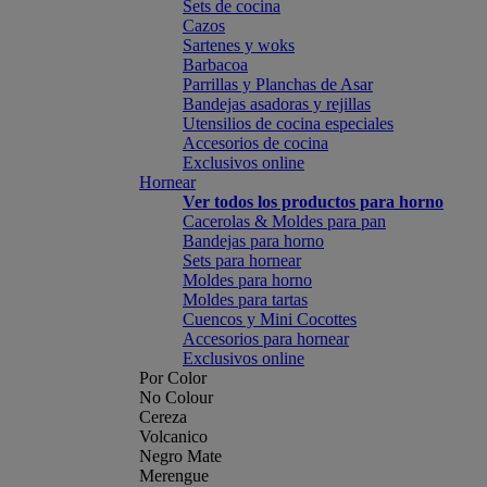
Sets de cocina
Cazos
Sartenes y woks
Barbacoa
Parrillas y Planchas de Asar
Bandejas asadoras y rejillas
Utensilios de cocina especiales
Accesorios de cocina
Exclusivos online
Hornear
Ver todos los productos para horno
Cacerolas & Moldes para pan
Bandejas para horno
Sets para hornear
Moldes para horno
Moldes para tartas
Cuencos y Mini Cocottes
Accesorios para hornear
Exclusivos online
Por Color
No Colour
Cereza
Volcanico
Negro Mate
Merengue