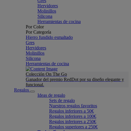
Gres
Hervidores
Molinillos
Silicona
Herramientas de cocina
Por Color
Por Categoría
Hierro fundido esmaltado
Gres
Hervidores
Molinillos
Silicona
Herramientas de cocina
Colección On The Go
Ganador del premio RedDot por su diseño elegante y
funcional.
Regalos
Ideas de regalo
Sets de regalo
Nuestros regalos favoritos
Regalos inferiores a 50€
Regalos inferiores a 100€
Regalos inferiores a 250€
Regalos superiores a 250€