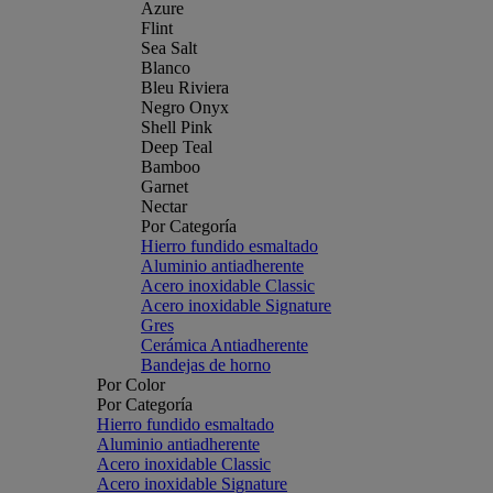
Azure
Flint
Sea Salt
Blanco
Bleu Riviera
Negro Onyx
Shell Pink
Deep Teal
Bamboo
Garnet
Nectar
Por Categoría
Hierro fundido esmaltado
Aluminio antiadherente
Acero inoxidable Classic
Acero inoxidable Signature
Gres
Cerámica Antiadherente
Bandejas de horno
Por Color
Por Categoría
Hierro fundido esmaltado
Aluminio antiadherente
Acero inoxidable Classic
Acero inoxidable Signature