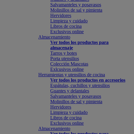
Salvamanteles y posavasos
Molinillos de sal y pimienta
Hervidores
Limpieza y cuidado
Libros de cocina
Exclusivos online
Almacenamiento
Ver todos los productos para
almacenaje
Tarros y botes
Porta utensilios
Colección Mascotas
Exlcusivos online
Herramientas y utensilios de cocina
Ver todos los productos en accesorios
Espátulas, cuchillos y utensilios
Guantes y delantales
Salvamanteles y posavasos
Molinillos de sal y pimienta
Hervidores
Limpieza y cuidado
Libros de cocina
Exclusivos online
Almacenamiento
Ver todos los productos para