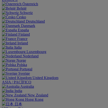
Österreich
België
Schweiz
Česko
Deutschland
Danmark
España
Finland
France
Ireland
Italia
Luxembourg
Nederland
Norge
Polska
Portugal
Sverige
United Kingdom
ASIA / PACÍFICO
Australia
India
New Zealand
Hong Kong
日本