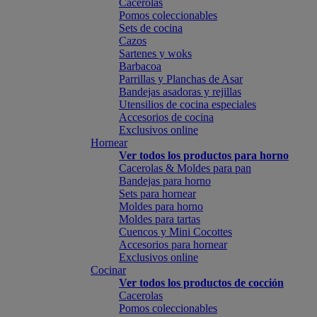
Cacerolas
Pomos coleccionables
Sets de cocina
Cazos
Sartenes y woks
Barbacoa
Parrillas y Planchas de Asar
Bandejas asadoras y rejillas
Utensilios de cocina especiales
Accesorios de cocina
Exclusivos online
Hornear
Ver todos los productos para horno
Cacerolas & Moldes para pan
Bandejas para horno
Sets para hornear
Moldes para horno
Moldes para tartas
Cuencos y Mini Cocottes
Accesorios para hornear
Exclusivos online
Cocinar
Ver todos los productos de cocción
Cacerolas
Pomos coleccionables