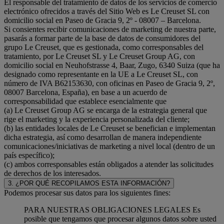
El responsable del tratamiento de datos de los servicios de comercio
electrónico ofrecidos a través del Sitio Web es Le Creuset SL con
domicilio social en Paseo de Gracia 9, 2º - 08007 – Barcelona.
Si consientes recibir comunicaciones de marketing de nuestra parte,
pasarás a formar parte de la base de datos de consumidores del
grupo Le Creuset, que es gestionada, como corresponsables del
tratamiento, por Le Creuset SL y Le Creuset Group AG, con
domicilio social en Neuhofstrasse 4, Baar, Zugo, 6340 Suiza (que ha
designado como representante en la UE a Le Creuset SL, con
número de IVA B62153630, con oficinas en Paseo de Gracia 9, 2º,
08007 Barcelona, España), en base a un acuerdo de
corresponsabilidad que establece esencialmente que
(a) Le Creuset Group AG se encarga de la estrategia general que
rige el marketing y la experiencia personalizada del cliente;
(b) las entidades locales de Le Creuset se benefician e implementan
dicha estrategia, así como desarrollan de manera independiente
comunicaciones/iniciativas de marketing a nivel local (dentro de un
país específico);
(c) ambos corresponsables están obligados a atender las solicitudes
de derechos de los interesados.
3. ¿POR QUÉ RECOPILAMOS ESTA INFORMACIÓN?
Podemos procesar sus datos para los siguientes fines:
PARA NUESTRAS OBLIGACIONES LEGALES Es
posible que tengamos que procesar algunos datos sobre usted