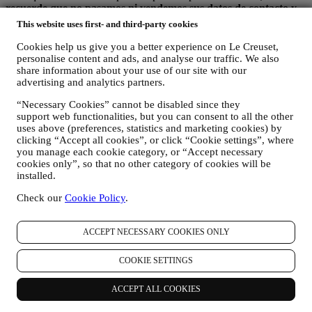
recuerde que no pasamos ni vendemos sus datos de contacto y
otros datos personales a otras empresas para sus fines de
This website uses first- and third-party cookies
marketing.
Cookies help us give you a better experience on Le Creuset,
En caso de que haya comprado uno de nuestros productos, podemos
personalise content and ads, and analyse our traffic. We also
enviar un correo electrónico solicitando la opinión sobre sus
share information about your use of our site with our
productos. Estamos interesados en las opiniones de los productos de
advertising and analytics partners.
nuestros clientes (si desean proporcionar dicha información) para
“Necessary Cookies” cannot be disabled since they
mejorar constantemente nuestros productos y servicios. Al final del
support web functionalities, but you can consent to all the other
proceso de compra, también podemos invitarle a escribir su opinión
uses above (preferences, statistics and marketing cookies) by
del producto. La opinión no es obligatoria, y usted es libre de
clicking “Accept all cookies”, or click “Cookie settings”, where
enviarla o no.
you manage each cookie category, or “Accept necessary
cookies only”, so that no other category of cookies will be
REORIENTACIÓN / ADAPTACIÓN DE NUESTRAS
installed.
OFERTAS Y MEJORA DE LA EXPERIENCIA DEL
CLIENTE Nos gustaría utilizar sus datos para adaptar
Check our
Cookie Policy
.
nuestros servicios y ofertas a sus necesidades y preferencias
para proporcionarle una experiencia de cliente personalizada
de Le Creuset. Lo haremos analizando sus hábitos o intereses,
ACCEPT NECESSARY COOKIES ONLY
por ejemplo, en relación con los productos más vistos, su
interacción con nosotros en las redes sociales, qué páginas de
COOKIE SETTINGS
nuestro sitio web visita, qué contenido de nuestras ofertas lee
usted. Lo hacemos principalmente a través de cookies y
ACCEPT ALL COOKIES
tecnologías similares (incluidos los píxeles de seguimiento en
los correos electrónicos), también en combinación con sus