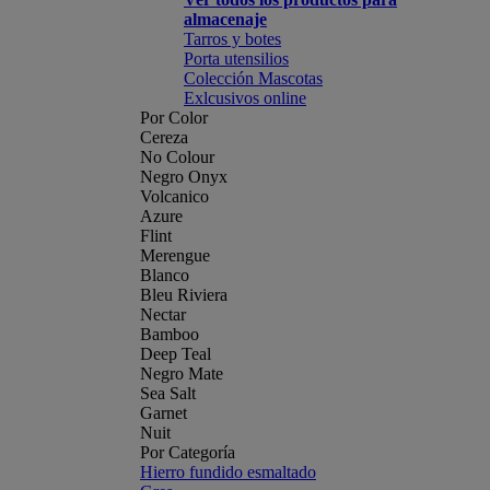
almacenaje
Tarros y botes
Porta utensilios
Colección Mascotas
Exlcusivos online
Por Color
Cereza
No Colour
Negro Onyx
Volcanico
Azure
Flint
Merengue
Blanco
Bleu Riviera
Nectar
Bamboo
Deep Teal
Negro Mate
Sea Salt
Garnet
Nuit
Por Categoría
Hierro fundido esmaltado