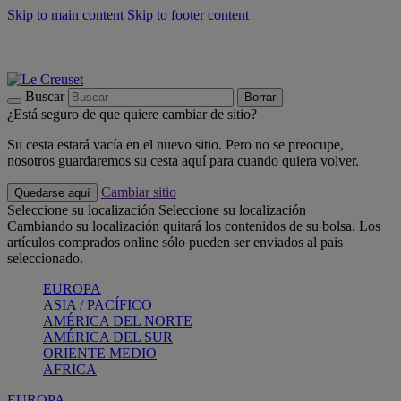
Skip to main content
Skip to footer content
📣 Últimas unidades: ahorra hasta un -40%
COMPRAR
Barbacoas, pícnics, crea tu verano con Le Creuset
COMPRAR
Descubre el color del verano: Bleu Riviera
COMPRAR
Buscar
Borrar
¿Está seguro de que quiere cambiar de sitio?
Su cesta estará vacía en el nuevo sitio. Pero no se preocupe,
nosotros guardaremos su cesta aquí para cuando quiera volver.
Cambiar sitio
Quedarse aquí
Seleccione su localización
Seleccione su localización
Cambiando su localización quitará los contenidos de su bolsa. Los
artículos comprados online sólo pueden ser enviados al pais
seleccionado.
EUROPA
ASIA / PACÍFICO
AMÉRICA DEL NORTE
AMÉRICA DEL SUR
ORIENTE MEDIO
AFRICA
EUROPA