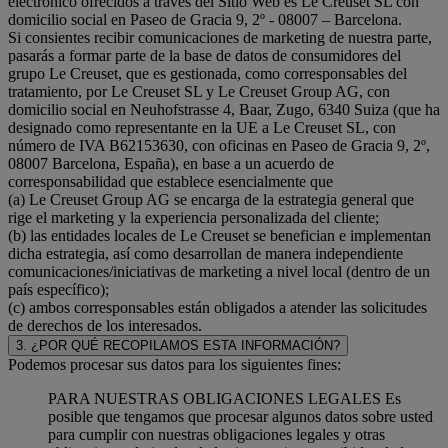
electrónico ofrecidos a través del Sitio Web es Le Creuset SL con
domicilio social en Paseo de Gracia 9, 2º - 08007 – Barcelona.
Si consientes recibir comunicaciones de marketing de nuestra parte,
pasarás a formar parte de la base de datos de consumidores del
grupo Le Creuset, que es gestionada, como corresponsables del
tratamiento, por Le Creuset SL y Le Creuset Group AG, con
domicilio social en Neuhofstrasse 4, Baar, Zugo, 6340 Suiza (que ha
designado como representante en la UE a Le Creuset SL, con
número de IVA B62153630, con oficinas en Paseo de Gracia 9, 2º,
08007 Barcelona, España), en base a un acuerdo de
corresponsabilidad que establece esencialmente que
(a) Le Creuset Group AG se encarga de la estrategia general que
rige el marketing y la experiencia personalizada del cliente;
(b) las entidades locales de Le Creuset se benefician e implementan
dicha estrategia, así como desarrollan de manera independiente
comunicaciones/iniciativas de marketing a nivel local (dentro de un
país específico);
(c) ambos corresponsables están obligados a atender las solicitudes
de derechos de los interesados.
3. ¿POR QUÉ RECOPILAMOS ESTA INFORMACIÓN?
Podemos procesar sus datos para los siguientes fines:
PARA NUESTRAS OBLIGACIONES LEGALES Es
posible que tengamos que procesar algunos datos sobre usted
para cumplir con nuestras obligaciones legales y otras