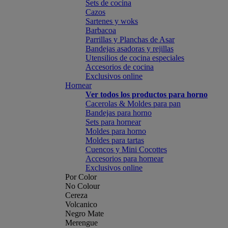
Sets de cocina
Cazos
Sartenes y woks
Barbacoa
Parrillas y Planchas de Asar
Bandejas asadoras y rejillas
Utensilios de cocina especiales
Accesorios de cocina
Exclusivos online
Hornear
Ver todos los productos para horno
Cacerolas & Moldes para pan
Bandejas para horno
Sets para hornear
Moldes para horno
Moldes para tartas
Cuencos y Mini Cocottes
Accesorios para hornear
Exclusivos online
Por Color
No Colour
Cereza
Volcanico
Negro Mate
Merengue