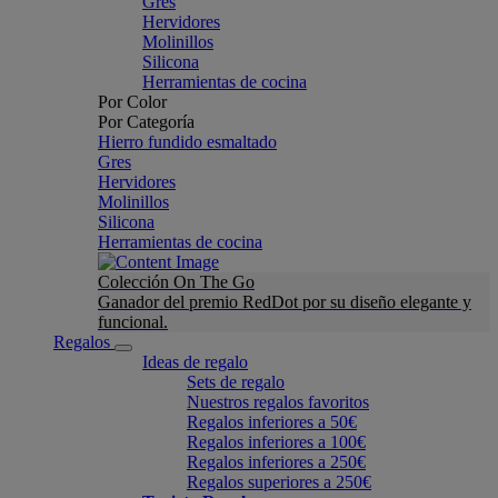
Gres
Hervidores
Molinillos
Silicona
Herramientas de cocina
Por Color
Por Categoría
Hierro fundido esmaltado
Gres
Hervidores
Molinillos
Silicona
Herramientas de cocina
Colección On The Go
Ganador del premio RedDot por su diseño elegante y
funcional.
Regalos
Ideas de regalo
Sets de regalo
Nuestros regalos favoritos
Regalos inferiores a 50€
Regalos inferiores a 100€
Regalos inferiores a 250€
Regalos superiores a 250€