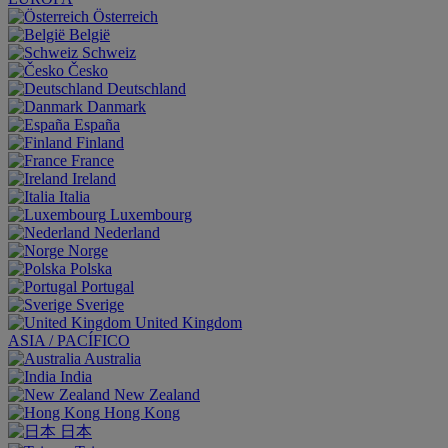
Österreich
België
Schweiz
Česko
Deutschland
Danmark
España
Finland
France
Ireland
Italia
Luxembourg
Nederland
Norge
Polska
Portugal
Sverige
United Kingdom
ASIA / PACÍFICO
Australia
India
New Zealand
Hong Kong
日本