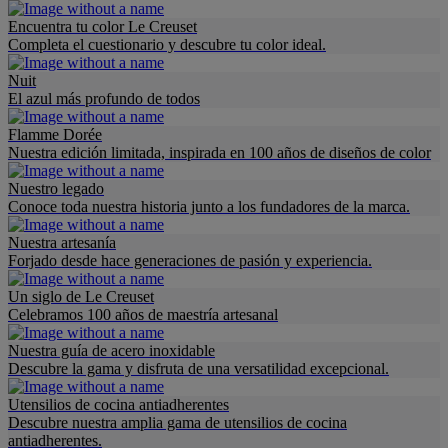
Encuentra tu color Le Creuset
Completa el cuestionario y descubre tu color ideal.
Nuit
El azul más profundo de todos
Flamme Dorée
Nuestra edición limitada, inspirada en 100 años de diseños de color
Nuestro legado
Conoce toda nuestra historia junto a los fundadores de la marca.
Nuestra artesanía
Forjado desde hace generaciones de pasión y experiencia.
Un siglo de Le Creuset
Celebramos 100 años de maestría artesanal
Nuestra guía de acero inoxidable
Descubre la gama y disfruta de una versatilidad excepcional.
Utensilios de cocina antiadherentes
Descubre nuestra amplia gama de utensilios de cocina
antiadherentes.