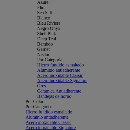
Azure
Flint
Sea Salt
Blanco
Bleu Riviera
Negro Onyx
Shell Pink
Deep Teal
Bamboo
Garnet
Nectar
Por Categoría
Hierro fundido esmaltado
Aluminio antiadherente
Acero inoxidable Classic
Acero inoxidable Signature
Gres
Cerámica Antiadherente
Bandejas de horno
Por Color
Por Categoría
Hierro fundido esmaltado
Aluminio antiadherente
Acero inoxidable Classic
Acero inoxidable Signature