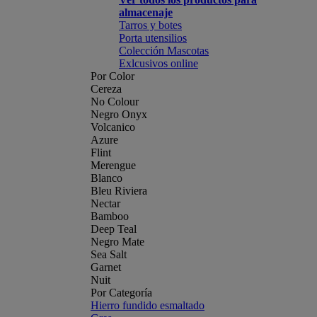
almacenaje
Tarros y botes
Porta utensilios
Colección Mascotas
Exlcusivos online
Por Color
Cereza
No Colour
Negro Onyx
Volcanico
Azure
Flint
Merengue
Blanco
Bleu Riviera
Nectar
Bamboo
Deep Teal
Negro Mate
Sea Salt
Garnet
Nuit
Por Categoría
Hierro fundido esmaltado