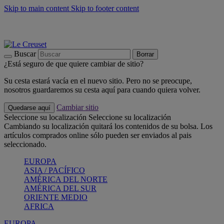
Skip to main content
Skip to footer content
📣 Últimas unidades: ahorra hasta un -40%
COMPRAR
Barbacoas, pícnics, crea tu verano con Le Creuset
COMPRAR
Descubre el color del verano: Bleu Riviera
COMPRAR
Buscar
Borrar
¿Está seguro de que quiere cambiar de sitio?
Su cesta estará vacía en el nuevo sitio. Pero no se preocupe,
nosotros guardaremos su cesta aquí para cuando quiera volver.
Cambiar sitio
Quedarse aquí
Seleccione su localización
Seleccione su localización
Cambiando su localización quitará los contenidos de su bolsa. Los
artículos comprados online sólo pueden ser enviados al pais
seleccionado.
EUROPA
ASIA / PACÍFICO
AMÉRICA DEL NORTE
AMÉRICA DEL SUR
ORIENTE MEDIO
AFRICA
EUROPA