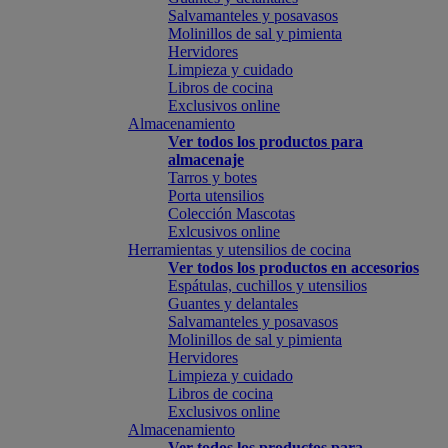
Salvamanteles y posavasos
Molinillos de sal y pimienta
Hervidores
Limpieza y cuidado
Libros de cocina
Exclusivos online
Almacenamiento
Ver todos los productos para
almacenaje
Tarros y botes
Porta utensilios
Colección Mascotas
Exlcusivos online
Herramientas y utensilios de cocina
Ver todos los productos en accesorios
Espátulas, cuchillos y utensilios
Guantes y delantales
Salvamanteles y posavasos
Molinillos de sal y pimienta
Hervidores
Limpieza y cuidado
Libros de cocina
Exclusivos online
Almacenamiento
Ver todos los productos para