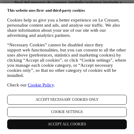
final del proceso de compra, también podemos invitarle a
escribir su opinión del producto. La opinión no es obligatoria,
This website uses first- and third-party cookies
y usted es libre de enviarla o no.
Whatsapp para empresas. Algunas de nuestras tiendas físicas
Cookies help us give you a better experience on Le Creuset,
utilizan WhatsApp para Empresas con los clientes que así lo
personalise content and ads, and analyse our traffic. We also
solicitan, con el único fin de prestarles asistencia y enviarles
share information about your use of our site with our
información sobre nuestros productos. Este canal no está
advertising and analytics partners.
destinado a realizar la venta de nuestros productos. No se
“Necessary Cookies” cannot be disabled since they
solicitarán datos de tarjetas de crédito ni otra información
support web functionalities, but you can consent to all the other
sensible a través de WhatsApp. Puede obtener más
uses above (preferences, statistics and marketing cookies) by
información sobre las condiciones y garantías de WhatsApp
clicking “Accept all cookies”, or click “Cookie settings”, where
para la transferencia internacional de sus datos en
you manage each cookie category, or “Accept necessary
https://www.whatsapp.com/legal/privacy-policy-eea
. Puede
cookies only”, so that no other category of cookies will be
ejercer sus derechos de protección de datos, incluido el de
installed.
revocación y el de borrado de los datos, poniéndose en
contacto con su tienda o en
privacy@lecreuset.com
. La
Check our
Cookie Policy
.
conservación de datos por parte de WhatsApp está
contemplada en la política de privacidad de la App; Le
Creuset eliminará dicha información transcurrido 1 (un) año.
ACCEPT NECESSARY COOKIES ONLY
4. ¿COMO SE PROTEGE SU INFORMACIÓN?
COOKIE SETTINGS
Seguridad
- Damos una gran importancia a la seguridad de los datos
de nuestros usuarios. Le Creuset tomará las medidas razonables para
ACCEPT ALL COOKIES
garantizar que sus datos se mantengan seguros, solo se utilicen para
los fines establecidos en este aviso de privacidad (y no para ningún