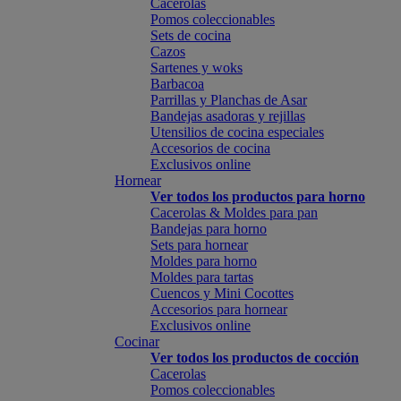
Cacerolas
Pomos coleccionables
Sets de cocina
Cazos
Sartenes y woks
Barbacoa
Parrillas y Planchas de Asar
Bandejas asadoras y rejillas
Utensilios de cocina especiales
Accesorios de cocina
Exclusivos online
Hornear
Ver todos los productos para horno
Cacerolas & Moldes para pan
Bandejas para horno
Sets para hornear
Moldes para horno
Moldes para tartas
Cuencos y Mini Cocottes
Accesorios para hornear
Exclusivos online
Cocinar
Ver todos los productos de cocción
Cacerolas
Pomos coleccionables