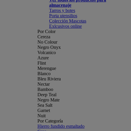
almacenaje
Tarros y botes
Porta utensilios
Colección Mascotas
Exlcusivos online
Por Color
Cereza
No Colour
Negro Onyx
Volcanico
Azure
Flint
Merengue
Blanco
Bleu Riviera
Nectar
Bamboo
Deep Teal
Negro Mate
Sea Salt
Garnet
Nuit
Por Categoría
Hierro fundido esmaltado