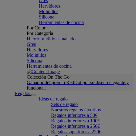
Gres
Hervidores
Molinillos
Silicona
Herramientas de cocina
Por Color
Por Categoría
Hierro fundido esmaltado
Gres
Hervidores
Molinillos
Silicona
Herramientas de cocina
Colección On The Go
Ganador del premio RedDot por su diseño elegante y
funcional.
Regalos
Ideas de regalo
Sets de regalo
Nuestros regalos favoritos
Regalos inferiores a 50€
Regalos inferiores a 100€
Regalos inferiores a 250€
Regalos superiores a 250€