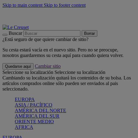
Skip to main content
Skip to footer content
📣 Últimas unidades: ahorra hasta un -40%
COMPRAR
Barbacoas, pícnics, crea tu verano con Le Creuset
COMPRAR
Descubre el color del verano: Bleu Riviera
COMPRAR
Buscar
Borrar
¿Está seguro de que quiere cambiar de sitio?
Su cesta estará vacía en el nuevo sitio. Pero no se preocupe,
nosotros guardaremos su cesta aquí para cuando quiera volver.
Cambiar sitio
Quedarse aquí
Seleccione su localización
Seleccione su localización
Cambiando su localización quitará los contenidos de su bolsa. Los
artículos comprados online sólo pueden ser enviados al pais
seleccionado.
EUROPA
ASIA / PACÍFICO
AMÉRICA DEL NORTE
AMÉRICA DEL SUR
ORIENTE MEDIO
AFRICA
EUROPA