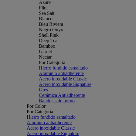
Azure
Flint
Sea Salt
Blanco
Bleu Riviera
Negro Onyx
Shell Pink
Deep Teal
Bamboo
Garnet
Nectar
Por Categoría
Hierro fundido esmaltado
Aluminio antiadherente
Acero inoxidable Classic
Acero inoxidable Signature
Gres
Cerámica Antiadherente
Bandejas de horno
Por Color
Por Categoría
Hierro fundido esmaltado
Aluminio antiadherente
Acero inoxidable Classic
Acero inoxidable Signature