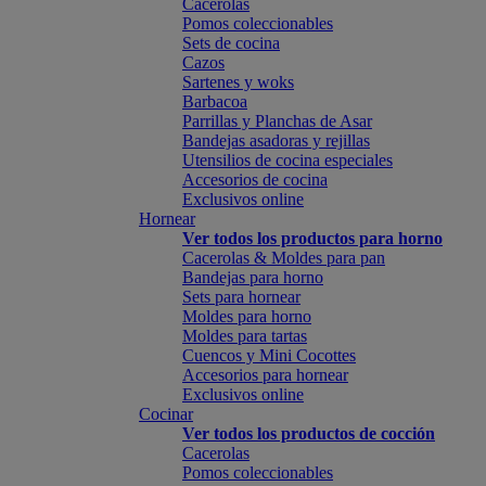
Cacerolas
Pomos coleccionables
Sets de cocina
Cazos
Sartenes y woks
Barbacoa
Parrillas y Planchas de Asar
Bandejas asadoras y rejillas
Utensilios de cocina especiales
Accesorios de cocina
Exclusivos online
Hornear
Ver todos los productos para horno
Cacerolas & Moldes para pan
Bandejas para horno
Sets para hornear
Moldes para horno
Moldes para tartas
Cuencos y Mini Cocottes
Accesorios para hornear
Exclusivos online
Cocinar
Ver todos los productos de cocción
Cacerolas
Pomos coleccionables