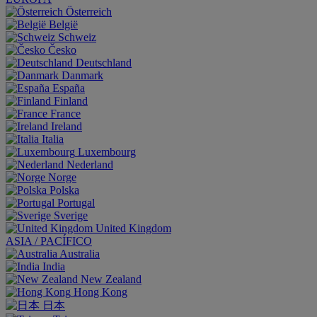
Österreich
België
Schweiz
Česko
Deutschland
Danmark
España
Finland
France
Ireland
Italia
Luxembourg
Nederland
Norge
Polska
Portugal
Sverige
United Kingdom
ASIA / PACÍFICO
Australia
India
New Zealand
Hong Kong
日本