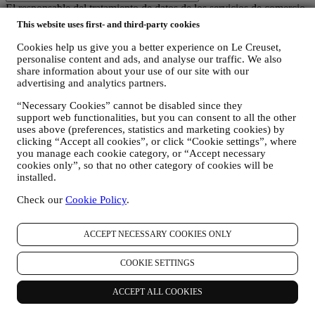
El responsable del tratamiento de datos de los servicios de comercio
electrónico ofrecidos a través del Sitio Web es Le Creuset SL con
This website uses first- and third-party cookies
domicilio social en Paseo de Gracia 9, 2º - 08007 – Barcelona.
Si consientes recibir comunicaciones de marketing de nuestra parte,
Cookies help us give you a better experience on Le Creuset,
pasarás a formar parte de la base de datos de consumidores del
personalise content and ads, and analyse our traffic. We also
grupo Le Creuset, que es gestionada, como corresponsables del
share information about your use of our site with our
advertising and analytics partners.
tratamiento, por Le Creuset SL y Le Creuset Group AG, con
domicilio social en Neuhofstrasse 4, Baar, Zugo, 6340 Suiza (que ha
“Necessary Cookies” cannot be disabled since they
designado como representante en la UE a Le Creuset SL, con
support web functionalities, but you can consent to all the other
número de IVA B62153630, con oficinas en Paseo de Gracia 9, 2º,
uses above (preferences, statistics and marketing cookies) by
08007 Barcelona, España), en base a un acuerdo de
clicking “Accept all cookies”, or click “Cookie settings”, where
corresponsabilidad que establece esencialmente que
you manage each cookie category, or “Accept necessary
(a) Le Creuset Group AG se encarga de la estrategia general que
cookies only”, so that no other category of cookies will be
rige el marketing y la experiencia personalizada del cliente;
installed.
(b) las entidades locales de Le Creuset se benefician e implementan
dicha estrategia, así como desarrollan de manera independiente
Check our
Cookie Policy
.
comunicaciones/iniciativas de marketing a nivel local (dentro de un
país específico);
ACCEPT NECESSARY COOKIES ONLY
(c) ambos corresponsables están obligados a atender las solicitudes
de derechos de los interesados.
3. ¿POR QUÉ RECOPILAMOS ESTA INFORMACIÓN?
COOKIE SETTINGS
Podemos procesar sus datos para los siguientes fines:
ACCEPT ALL COOKIES
PARA NUESTRAS OBLIGACIONES LEGALES Es
posible que tengamos que procesar algunos datos sobre usted