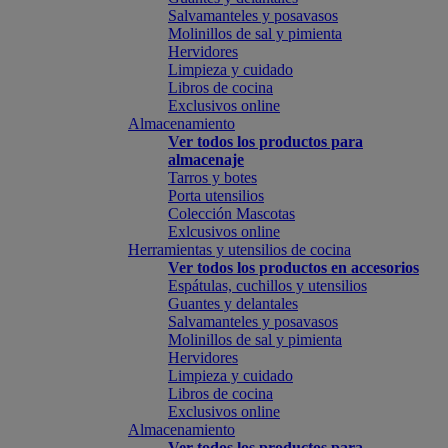
Salvamanteles y posavasos
Molinillos de sal y pimienta
Hervidores
Limpieza y cuidado
Libros de cocina
Exclusivos online
Almacenamiento
Ver todos los productos para
almacenaje
Tarros y botes
Porta utensilios
Colección Mascotas
Exlcusivos online
Herramientas y utensilios de cocina
Ver todos los productos en accesorios
Espátulas, cuchillos y utensilios
Guantes y delantales
Salvamanteles y posavasos
Molinillos de sal y pimienta
Hervidores
Limpieza y cuidado
Libros de cocina
Exclusivos online
Almacenamiento
Ver todos los productos para