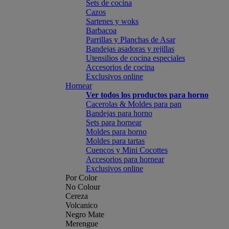
Sets de cocina
Cazos
Sartenes y woks
Barbacoa
Parrillas y Planchas de Asar
Bandejas asadoras y rejillas
Utensilios de cocina especiales
Accesorios de cocina
Exclusivos online
Hornear
Ver todos los productos para horno
Cacerolas & Moldes para pan
Bandejas para horno
Sets para hornear
Moldes para horno
Moldes para tartas
Cuencos y Mini Cocottes
Accesorios para hornear
Exclusivos online
Por Color
No Colour
Cereza
Volcanico
Negro Mate
Merengue