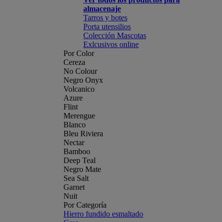
almacenaje
Tarros y botes
Porta utensilios
Colección Mascotas
Exlcusivos online
Por Color
Cereza
No Colour
Negro Onyx
Volcanico
Azure
Flint
Merengue
Blanco
Bleu Riviera
Nectar
Bamboo
Deep Teal
Negro Mate
Sea Salt
Garnet
Nuit
Por Categoría
Hierro fundido esmaltado