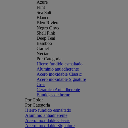
Azure
Flint
Sea Salt
Blanco
Bleu Riviera
Negro Onyx
Shell Pink
Deep Teal
Bamboo
Garnet
Nectar
Por Categoría
Hierro fundido esmaltado
Aluminio antiadherente
Acero inoxidable Classic
Acero inoxidable Signature
Gres
Cerámica Antiadherente
Bandejas de horno
Por Color
Por Categoría
Hierro fundido esmaltado
Aluminio antiadherente
Acero inoxidable Classic
Acero inoxidable Signature