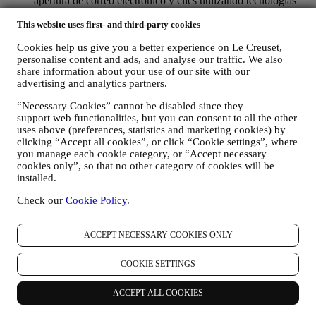
apertura de correo electrónico y clics utilizando tecnologías
estándar de la industria (incluidos los píxeles de seguimiento
This website uses first- and third-party cookies
en los correos electrónicos) para ayudarnos a monitorizar
nuestros boletines informativos. Este procesamiento se basa
Cookies help us give you a better experience on Le Creuset,
en su consentimiento para recibir comunicaciones de
personalise content and ads, and analyse our traffic. We also
marketing personalizadas de nuestra parte. La opción de
share information about your use of our site with our
suscripción se puede ejercer en los puntos donde se recopila
advertising and analytics partners.
información personal seleccionando la casilla de verificación
correspondiente.
“Necessary Cookies” cannot be disabled since they
support web functionalities, but you can consent to all the other
Exclusión voluntaria: Puede dejar de recibir nuestras
uses above (preferences, statistics and marketing cookies) by
comunicaciones o actualizaciones de marketing en cualquier
clicking “Accept all cookies”, or click “Cookie settings”, where
momento, de forma gratuita, a través de los métodos que se
you manage each cookie category, or “Accept necessary
muestran como parte de la comunicación (por ejemplo, para darse de
cookies only”, so that no other category of cookies will be
baja de la newsletter puede hacer clic en el enlace para darse de baja
installed.
que aparece en la parte inferior de cada correo electrónico). En
Check our
Cookie Policy
.
cualquier caso, si desea poner fin a cualquiera de nuestras
actividades de marketing, envíenos un correo electrónico a
privacy@lecreuset.com
. Procesaremos su exclusión lo antes posible,
ACCEPT NECESSARY COOKIES ONLY
pero en algunas circunstancias puede recibir algunos mensajes más
hasta que la exclusión se procese por completo.
Por favor,
COOKIE SETTINGS
recuerde que no pasamos ni vendemos sus datos de contacto y
otros datos personales a otras empresas para sus fines de
marketing.
ACCEPT ALL COOKIES
En caso de que haya comprado uno de nuestros productos, podemos