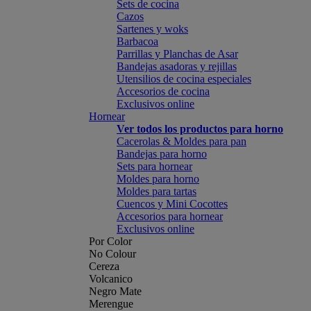
Sets de cocina
Cazos
Sartenes y woks
Barbacoa
Parrillas y Planchas de Asar
Bandejas asadoras y rejillas
Utensilios de cocina especiales
Accesorios de cocina
Exclusivos online
Hornear
Ver todos los productos para horno
Cacerolas & Moldes para pan
Bandejas para horno
Sets para hornear
Moldes para horno
Moldes para tartas
Cuencos y Mini Cocottes
Accesorios para hornear
Exclusivos online
Por Color
No Colour
Cereza
Volcanico
Negro Mate
Merengue