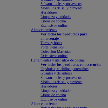
Salvamanteles y posavasos
Molinillos de sal y pimienta
Hervidores
Limpieza y cuidado
Libros de cocina
Exclusivos online
Almacenamiento
Ver todos los productos para
almacenaje
Tarros y botes
Porta utensilios
Colección Mascotas
Exlcusivos online
Herramientas y utensilios de cocina
Ver todos los productos en accesorios
Espátulas, cuchillos y utensilios
Guantes y delantales
Salvamanteles y posavasos
Molinillos de sal y pimienta
Hervidores
Limpieza y cuidado
Libros de cocina
Exclusivos online
Almacenamiento
Ver todos los productos para