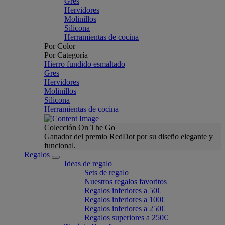
Gres
Hervidores
Molinillos
Silicona
Herramientas de cocina
Por Color
Por Categoría
Hierro fundido esmaltado
Gres
Hervidores
Molinillos
Silicona
Herramientas de cocina
Colección On The Go
Ganador del premio RedDot por su diseño elegante y
funcional.
Regalos
Ideas de regalo
Sets de regalo
Nuestros regalos favoritos
Regalos inferiores a 50€
Regalos inferiores a 100€
Regalos inferiores a 250€
Regalos superiores a 250€