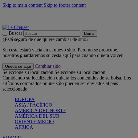
Skip to main content
Skip to footer content
📣 Últimas unidades: ahorra hasta un -40%
COMPRAR
Barbacoas, pícnics, crea tu verano con Le Creuset
COMPRAR
Descubre el color del verano: Bleu Riviera
COMPRAR
Buscar
Borrar
¿Está seguro de que quiere cambiar de sitio?
Su cesta estará vacía en el nuevo sitio. Pero no se preocupe,
nosotros guardaremos su cesta aquí para cuando quiera volver.
Cambiar sitio
Quedarse aquí
Seleccione su localización
Seleccione su localización
Cambiando su localización quitará los contenidos de su bolsa. Los
artículos comprados online sólo pueden ser enviados al pais
seleccionado.
EUROPA
ASIA / PACÍFICO
AMÉRICA DEL NORTE
AMÉRICA DEL SUR
ORIENTE MEDIO
AFRICA
EUROPA