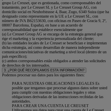
grupo Le Creuset, que es gestionada, como corresponsables del
tratamiento, por Le Creuset SL y Le Creuset Group AG, con
domicilio social en Neuhofstrasse 4, Baar, Zugo, 6340 Suiza (que ha
designado como representante en la UE a Le Creuset SL, con
número de IVA B62153630, con oficinas en Paseo de Gracia 9, 2º,
08007 Barcelona, España), en base a un acuerdo de
corresponsabilidad que establece esencialmente que
(a) Le Creuset Group AG se encarga de la estrategia general que
rige el marketing y la experiencia personalizada del cliente;
(b) las entidades locales de Le Creuset se benefician e implementan
dicha estrategia, así como desarrollan de manera independiente
comunicaciones/iniciativas de marketing a nivel local (dentro de un
país específico);
(c) ambos corresponsables están obligados a atender las solicitudes
de derechos de los interesados.
3. ¿POR QUÉ RECOPILAMOS ESTA INFORMACIÓN?
Podemos procesar sus datos para los siguientes fines:
PARA NUESTRAS OBLIGACIONES LEGALES Es
posible que tengamos que procesar algunos datos sobre usted
para cumplir con nuestras obligaciones legales y otras
obligaciones derivadas de las instrucciones recibidas de las
autoridades.
PARA CREAR UNA CUENTA LE CREUSET
Utilizaremos sus datos para crear una cuenta de Le Creuset