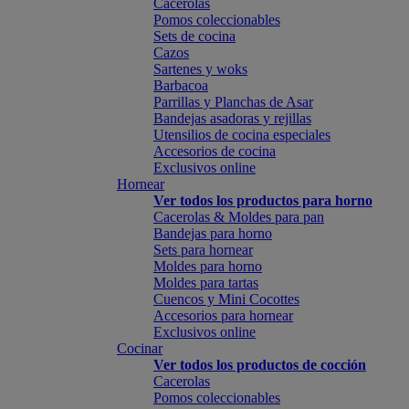
Cacerolas
Pomos coleccionables
Sets de cocina
Cazos
Sartenes y woks
Barbacoa
Parrillas y Planchas de Asar
Bandejas asadoras y rejillas
Utensilios de cocina especiales
Accesorios de cocina
Exclusivos online
Hornear
Ver todos los productos para horno
Cacerolas & Moldes para pan
Bandejas para horno
Sets para hornear
Moldes para horno
Moldes para tartas
Cuencos y Mini Cocottes
Accesorios para hornear
Exclusivos online
Cocinar
Ver todos los productos de cocción
Cacerolas
Pomos coleccionables