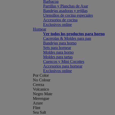
Barbacoa
Parrillas y Planchas de Asar
Bandejas asadoras y rejillas
Utensilios de cocina especiales
Accesorios de cocina
Exclusivos online
Hornear
Ver todos los productos para horno
Cacerolas & Moldes para pan
Bandejas para horno
Sets para hornear
Moldes para horno
Moldes para tartas
Cuencos y Mini Cocottes
Accesorios para hornear
Exclusivos online
Por Color
No Colour
Cereza
Volcanico
Negro Mate
Merengue
Azure
Flint
Sea Salt