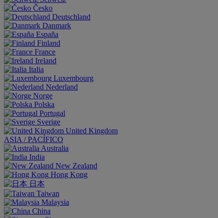
Česko
Deutschland
Danmark
España
Finland
France
Ireland
Italia
Luxembourg
Nederland
Norge
Polska
Portugal
Sverige
United Kingdom
ASIA / PACÍFICO
Australia
India
New Zealand
Hong Kong
日本
Taiwan
Malaysia
China