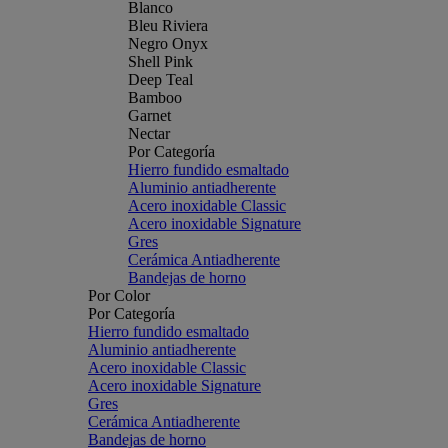
Blanco
Bleu Riviera
Negro Onyx
Shell Pink
Deep Teal
Bamboo
Garnet
Nectar
Por Categoría
Hierro fundido esmaltado
Aluminio antiadherente
Acero inoxidable Classic
Acero inoxidable Signature
Gres
Cerámica Antiadherente
Bandejas de horno
Por Color
Por Categoría
Hierro fundido esmaltado
Aluminio antiadherente
Acero inoxidable Classic
Acero inoxidable Signature
Gres
Cerámica Antiadherente
Bandejas de horno