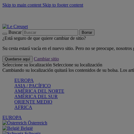
Skip to main content
Skip to footer content
📣 Últimas unidades: ahorra hasta un -40%
COMPRAR
Barbacoas, pícnics, crea tu verano con Le Creuset
COMPRAR
Descubre el color del verano: Bleu Riviera
COMPRAR
Buscar
Borrar
¿Está seguro de que quiere cambiar de sitio?
Su cesta estará vacía en el nuevo sitio. Pero no se preocupe, nosotros
Cambiar sitio
Quedarse aquí
Seleccione su localización
Seleccione su localización
Cambiando su localización quitará los contenidos de su bolsa. Los art
EUROPA
ASIA / PACÍFICO
AMÉRICA DEL NORTE
AMÉRICA DEL SUR
ORIENTE MEDIO
AFRICA
EUROPA
Österreich
België
Schweiz