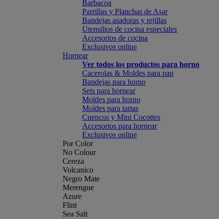
Barbacoa
Parrillas y Planchas de Asar
Bandejas asadoras y rejillas
Utensilios de cocina especiales
Accesorios de cocina
Exclusivos online
Hornear
Ver todos los productos para horno
Cacerolas & Moldes para pan
Bandejas para horno
Sets para hornear
Moldes para horno
Moldes para tartas
Cuencos y Mini Cocottes
Accesorios para hornear
Exclusivos online
Por Color
No Colour
Cereza
Volcanico
Negro Mate
Merengue
Azure
Flint
Sea Salt