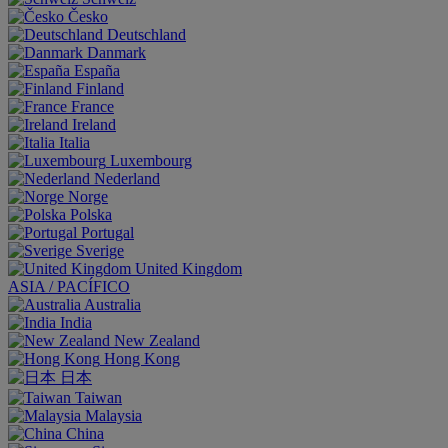
Česko
Deutschland
Danmark
España
Finland
France
Ireland
Italia
Luxembourg
Nederland
Norge
Polska
Portugal
Sverige
United Kingdom
ASIA / PACÍFICO
Australia
India
New Zealand
Hong Kong
日本
Taiwan
Malaysia
China