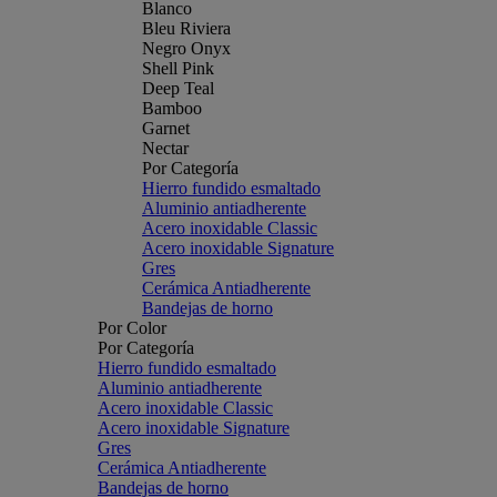
Blanco
Bleu Riviera
Negro Onyx
Shell Pink
Deep Teal
Bamboo
Garnet
Nectar
Por Categoría
Hierro fundido esmaltado
Aluminio antiadherente
Acero inoxidable Classic
Acero inoxidable Signature
Gres
Cerámica Antiadherente
Bandejas de horno
Por Color
Por Categoría
Hierro fundido esmaltado
Aluminio antiadherente
Acero inoxidable Classic
Acero inoxidable Signature
Gres
Cerámica Antiadherente
Bandejas de horno