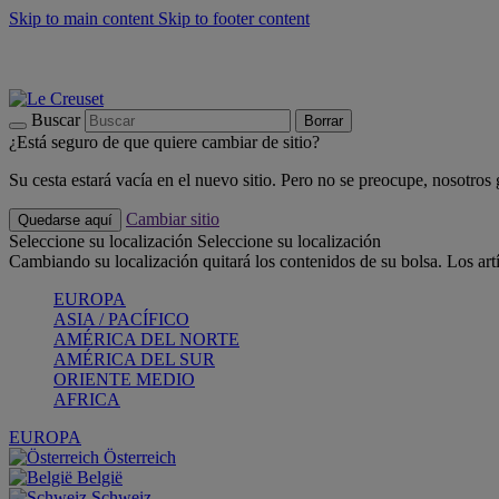
Skip to main content
Skip to footer content
📣 Últimas unidades: ahorra hasta un -40%
COMPRAR
Barbacoas, pícnics, crea tu verano con Le Creuset
COMPRAR
Descubre el color del verano: Bleu Riviera
COMPRAR
Buscar
Borrar
¿Está seguro de que quiere cambiar de sitio?
Su cesta estará vacía en el nuevo sitio. Pero no se preocupe, nosotros
Cambiar sitio
Quedarse aquí
Seleccione su localización
Seleccione su localización
Cambiando su localización quitará los contenidos de su bolsa. Los art
EUROPA
ASIA / PACÍFICO
AMÉRICA DEL NORTE
AMÉRICA DEL SUR
ORIENTE MEDIO
AFRICA
EUROPA
Österreich
België
Schweiz