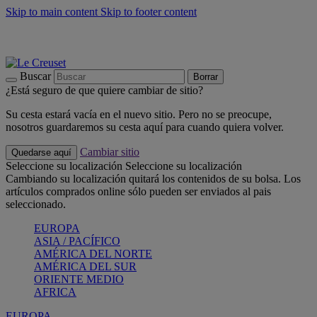
Skip to main content
Skip to footer content
📣 Últimas unidades: ahorra hasta un -40%
COMPRAR
Barbacoas, pícnics, crea tu verano con Le Creuset
COMPRAR
Descubre el color del verano: Bleu Riviera
COMPRAR
Buscar
Borrar
¿Está seguro de que quiere cambiar de sitio?
Su cesta estará vacía en el nuevo sitio. Pero no se preocupe,
nosotros guardaremos su cesta aquí para cuando quiera volver.
Cambiar sitio
Quedarse aquí
Seleccione su localización
Seleccione su localización
Cambiando su localización quitará los contenidos de su bolsa. Los
artículos comprados online sólo pueden ser enviados al pais
seleccionado.
EUROPA
ASIA / PACÍFICO
AMÉRICA DEL NORTE
AMÉRICA DEL SUR
ORIENTE MEDIO
AFRICA
EUROPA