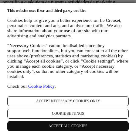
poner fin a cualquiera de nuestras actividades de marketing,
envíenos un correo electrónico a
privacy@lecreuset.com
.
This website uses first- and third-party cookies
Procesaremos su baja lo antes posible, pero en algunas
circunstancias es posible que reciba algunas comunicaciones más
Cookies help us give you a better experience on Le Creuset,
hasta que la baja se procese por completo.
personalise content and ads, and analyse our traffic. We also
Sus datos están bajo su control
share information about your use of our site with our
Recuerde que usted tiene el control de sus datos y que
advertising and analytics partners.
puede gestionar tus preferencias en cualquier momento.Tenga la
“Necessary Cookies” cannot be disabled since they
seguridad de que nunca transmitiremos sus datos a terceras
support web functionalities, but you can consent to all the other
organizaciones para sus propios fines de marketing sin su permiso.
uses above (preferences, statistics and marketing cookies) by
Para cualquier información o para ejercer sus derechos de
clicking “Accept all cookies”, or click “Cookie settings”, where
privacidad, puede enviarnos un correo electrónico a
you manage each cookie category, or “Accept necessary
privacy@lecreuset.com
para comunicarnos su problema y le
cookies only”, so that no other category of cookies will be
responderemos a la mayor brevedad.
installed.
Aviso de privacidad de Le Creuset al completo
Check our
Cookie Policy
.
Le Creuset se compromete a proteger sus datos personales y su
privacidad, y este aviso explica cómo recopilamos y procesamos sus
datos personales de acuerdo con la legislación de la UE en materia
ACCEPT NECESSARY COOKIES ONLY
de protección de datos (incluida la Normativa General de Protección
de Datos de la UE 2016/679) y la ley de protección de datos
COOKIE SETTINGS
aplicable en su país, territorio o ubicación (las "Leyes de protección
de datos").
ACCEPT ALL COOKIES
1. ¿CUÁNDO Y QUE TIPO DE INFORMACIÓN RECOPILAMOS DE
USTED?