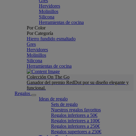
Gres
Hervidores
Molinillos
Silicona
Herramientas de cocina
Por Color
Por Categoría
Hierro fundido esmaltado
Gres
Hervidores
Molinillos
Silicona
Herramientas de cocina
Colección On The Go
Ganador del premio RedDot por su diseño elegante y
funcional.
Regalos
Ideas de regalo
Sets de regalo
Nuestros regalos favoritos
Regalos inferiores a 50€
Regalos inferiores a 100€
Regalos inferiores a 250€
Regalos superiores a 250€