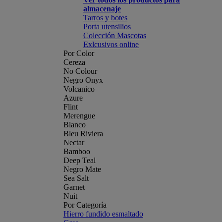
almacenaje
Tarros y botes
Porta utensilios
Colección Mascotas
Exlcusivos online
Por Color
Cereza
No Colour
Negro Onyx
Volcanico
Azure
Flint
Merengue
Blanco
Bleu Riviera
Nectar
Bamboo
Deep Teal
Negro Mate
Sea Salt
Garnet
Nuit
Por Categoría
Hierro fundido esmaltado