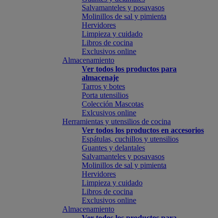
Salvamanteles y posavasos
Molinillos de sal y pimienta
Hervidores
Limpieza y cuidado
Libros de cocina
Exclusivos online
Almacenamiento
Ver todos los productos para
almacenaje
Tarros y botes
Porta utensilios
Colección Mascotas
Exlcusivos online
Herramientas y utensilios de cocina
Ver todos los productos en accesorios
Espátulas, cuchillos y utensilios
Guantes y delantales
Salvamanteles y posavasos
Molinillos de sal y pimienta
Hervidores
Limpieza y cuidado
Libros de cocina
Exclusivos online
Almacenamiento
Ver todos los productos para