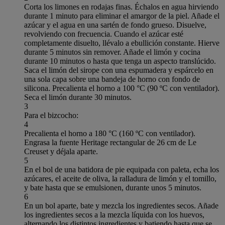
Corta los limones en rodajas finas. Échalos en agua hirviendo
durante 1 minuto para eliminar el amargor de la piel. Añade el
azúcar y el agua en una sartén de fondo grueso. Disuelve,
revolviendo con frecuencia. Cuando el azúcar esté
completamente disuelto, llévalo a ebullición constante. Hierve
durante 5 minutos sin remover. Añade el limón y cocina
durante 10 minutos o hasta que tenga un aspecto translúcido.
Saca el limón del sirope con una espumadera y espárcelo en
una sola capa sobre una bandeja de horno con fondo de
silicona. Precalienta el horno a 100 °C (90 ºC con ventilador).
Seca el limón durante 30 minutos.
3
Para el bizcocho:
4
Precalienta el horno a 180 °C (160 ºC con ventilador).
Engrasa la fuente Heritage rectangular de 26 cm de Le
Creuset y déjala aparte.
5
En el bol de una batidora de pie equipada con paleta, echa los
azúcares, el aceite de oliva, la ralladura de limón y el tomillo,
y bate hasta que se emulsionen, durante unos 5 minutos.
6
En un bol aparte, bate y mezcla los ingredientes secos. Añade
los ingredientes secos a la mezcla líquida con los huevos,
alternando los distintos ingredientes y batiendo hasta que se