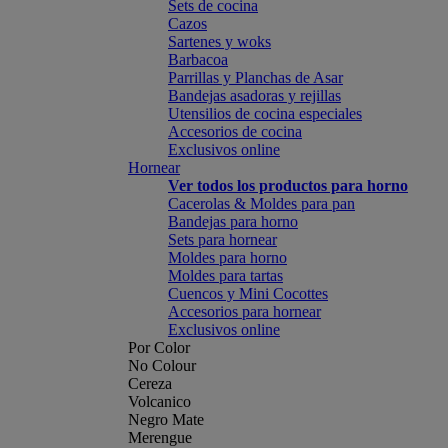
Sets de cocina
Cazos
Sartenes y woks
Barbacoa
Parrillas y Planchas de Asar
Bandejas asadoras y rejillas
Utensilios de cocina especiales
Accesorios de cocina
Exclusivos online
Hornear
Ver todos los productos para horno
Cacerolas & Moldes para pan
Bandejas para horno
Sets para hornear
Moldes para horno
Moldes para tartas
Cuencos y Mini Cocottes
Accesorios para hornear
Exclusivos online
Por Color
No Colour
Cereza
Volcanico
Negro Mate
Merengue