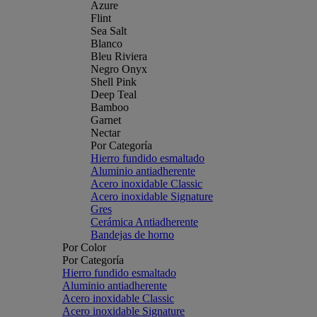
Azure
Flint
Sea Salt
Blanco
Bleu Riviera
Negro Onyx
Shell Pink
Deep Teal
Bamboo
Garnet
Nectar
Por Categoría
Hierro fundido esmaltado
Aluminio antiadherente
Acero inoxidable Classic
Acero inoxidable Signature
Gres
Cerámica Antiadherente
Bandejas de horno
Por Color
Por Categoría
Hierro fundido esmaltado
Aluminio antiadherente
Acero inoxidable Classic
Acero inoxidable Signature