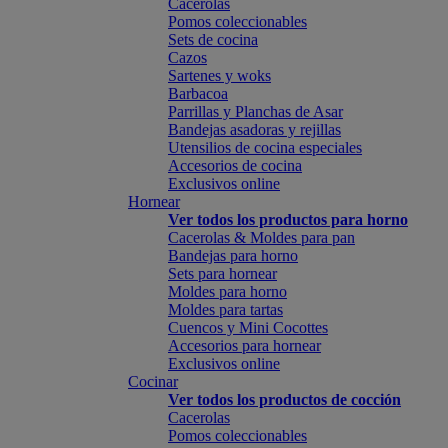
Cacerolas
Pomos coleccionables
Sets de cocina
Cazos
Sartenes y woks
Barbacoa
Parrillas y Planchas de Asar
Bandejas asadoras y rejillas
Utensilios de cocina especiales
Accesorios de cocina
Exclusivos online
Hornear
Ver todos los productos para horno
Cacerolas & Moldes para pan
Bandejas para horno
Sets para hornear
Moldes para horno
Moldes para tartas
Cuencos y Mini Cocottes
Accesorios para hornear
Exclusivos online
Cocinar
Ver todos los productos de cocción
Cacerolas
Pomos coleccionables