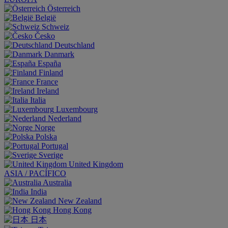
Österreich
België
Schweiz
Česko
Deutschland
Danmark
España
Finland
France
Ireland
Italia
Luxembourg
Nederland
Norge
Polska
Portugal
Sverige
United Kingdom
ASIA / PACÍFICO
Australia
India
New Zealand
Hong Kong
日本