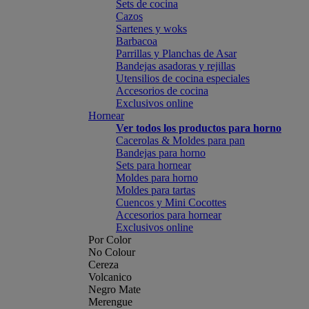
Sets de cocina
Cazos
Sartenes y woks
Barbacoa
Parrillas y Planchas de Asar
Bandejas asadoras y rejillas
Utensilios de cocina especiales
Accesorios de cocina
Exclusivos online
Hornear
Ver todos los productos para horno
Cacerolas & Moldes para pan
Bandejas para horno
Sets para hornear
Moldes para horno
Moldes para tartas
Cuencos y Mini Cocottes
Accesorios para hornear
Exclusivos online
Por Color
No Colour
Cereza
Volcanico
Negro Mate
Merengue