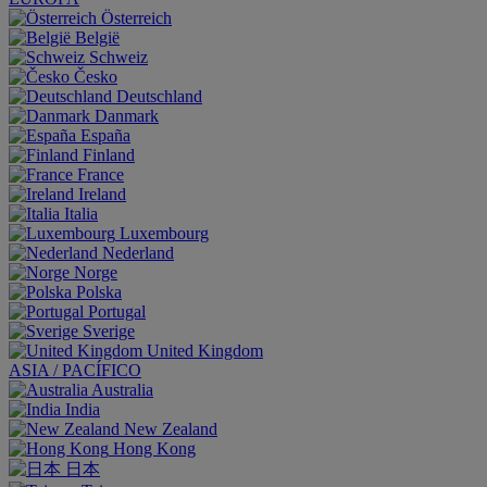
Österreich
België
Schweiz
Česko
Deutschland
Danmark
España
Finland
France
Ireland
Italia
Luxembourg
Nederland
Norge
Polska
Portugal
Sverige
United Kingdom
ASIA / PACÍFICO
Australia
India
New Zealand
Hong Kong
日本