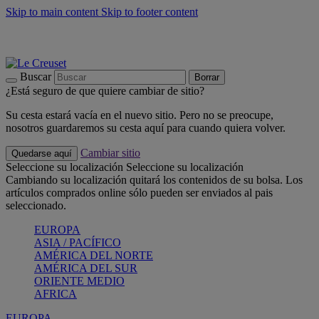
Skip to main content
Skip to footer content
📣 Últimas unidades: ahorra hasta un -40%
COMPRAR
Barbacoas, pícnics, crea tu verano con Le Creuset
COMPRAR
Descubre el color del verano: Bleu Riviera
COMPRAR
Buscar
Borrar
¿Está seguro de que quiere cambiar de sitio?
Su cesta estará vacía en el nuevo sitio. Pero no se preocupe,
nosotros guardaremos su cesta aquí para cuando quiera volver.
Cambiar sitio
Quedarse aquí
Seleccione su localización
Seleccione su localización
Cambiando su localización quitará los contenidos de su bolsa. Los
artículos comprados online sólo pueden ser enviados al pais
seleccionado.
EUROPA
ASIA / PACÍFICO
AMÉRICA DEL NORTE
AMÉRICA DEL SUR
ORIENTE MEDIO
AFRICA
EUROPA