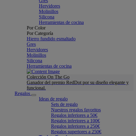
Gres
Hervidores
Molinillos
Silicona
Herramientas de cocina
Por Color
Por Categoría
Hierro fundido esmaltado
Gres
Hervidores
Molinillos
Silicona
Herramientas de cocina
Colección On The Go
Ganador del premio RedDot por su diseño elegante y
funcional.
Regalos
Ideas de regalo
Sets de regalo
Nuestros regalos favoritos
Regalos inferiores a 50€
Regalos inferiores a 100€
Regalos inferiores a 250€
Regalos superiores a 250€