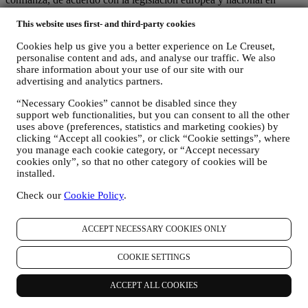
materia de protección de datos. Sabemos que la seguridad es muy
This website uses first- and third-party cookies
importante al comprar en línea, por lo que utilizamos la última
tecnología para proteger sus datos personales y de tarjeta de crédito.
Cookies help us give you a better experience on Le Creuset,
Utilizamos datos para facilitar su compra y adaptados a usted
personalise content and ads, and analyse our traffic. We also
Analizamos cómo los usuarios utilizan nuestro sitio web y servicios
share information about your use of our site with our
para hacer las cosas más fáciles e interesantes.
advertising and analytics partners.
Utilizamos datos para hacer que cocinar con Le Creuset sea una
mejor experiencia e informarle sobre noticias y ofertas
“Necessary Cookies” cannot be disabled since they
Si decide formar parte de nuestra base de datos de clientes del grupo
support web functionalities, but you can consent to all the other
y recibir boletines informativos y comunicaciones de Marketing de
uses above (preferences, statistics and marketing cookies) by
Le Creuset, le enviaremos contenidos especiales personalizados y le
clicking “Accept all cookies”, or click “Cookie settings”, where
informaremos cuando se lancen nuevos productos, si hay ofertas
you manage each cookie category, or “Accept necessary
exclusivas, eventos de demostraciones, show cooking o eventos
cookies only”, so that no other category of cookies will be
venideros, o promociones especiales dedicadas a usted.
installed.
Exclusión voluntaria: Puede dejar de recibir nuestras
Check our
Cookie Policy
.
comunicaciones de marketing en cualquier momento, de forma
gratuita, a través de los métodos que se muestran como parte de la
comunicación (por ejemplo, para darse de baja de la newsletter
ACCEPT NECESSARY COOKIES ONLY
puede hacer clic en el enlace para darse de baja que aparece en la
parte inferior de cada correo electrónico). En cualquier caso, si desea
COOKIE SETTINGS
poner fin a cualquiera de nuestras actividades de marketing,
envíenos un correo electrónico a
privacy@lecreuset.com
.
Procesaremos su baja lo antes posible, pero en algunas
ACCEPT ALL COOKIES
circunstancias es posible que reciba algunas comunicaciones más