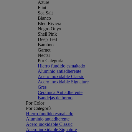
Azure
Flint
Sea Salt
Blanco
Bleu Riviera
Negro Onyx
Shell Pink
Deep Teal
Bamboo
Garnet
Nectar
Por Categoría
Hierro fundido esmaltado
Aluminio antiadherente
Acero inoxidable Classic
Acero inoxidable Signature
Gres
Cerámica Antiadherente
Bandejas de horno
Por Color
Por Categoría
Hierro fundido esmaltado
Aluminio antiadherente
Acero inoxidable Classic
Acero inoxidable Signature