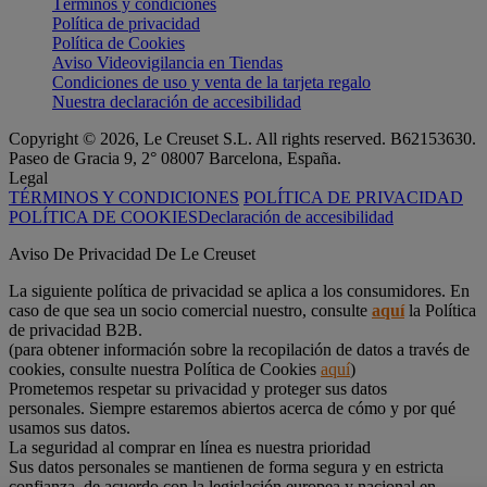
Términos y condiciones
Política de privacidad
Política de Cookies
Aviso Videovigilancia en Tiendas
Condiciones de uso y venta de la tarjeta regalo
Nuestra declaración de accesibilidad
Copyright © 2026, Le Creuset S.L. All rights reserved. B62153630.
Paseo de Gracia 9, 2° 08007 Barcelona, España.
Legal
TÉRMINOS Y CONDICIONES
POLÍTICA DE PRIVACIDAD
POLÍTICA DE COOKIES
Declaración de accesibilidad
Aviso De Privacidad De Le Creuset
La siguiente política de privacidad se aplica a los consumidores. En
caso de que sea un socio comercial nuestro, consulte
aquí
la Política
de privacidad B2B.
(para obtener información sobre la recopilación de datos a través de
cookies, consulte nuestra Política de Cookies
aquí
)
Prometemos respetar su privacidad y proteger sus datos
personales. Siempre estaremos abiertos acerca de cómo y por qué
usamos sus datos.
La seguridad al comprar en línea es nuestra prioridad
Sus datos personales se mantienen de forma segura y en estricta
confianza, de acuerdo con la legislación europea y nacional en