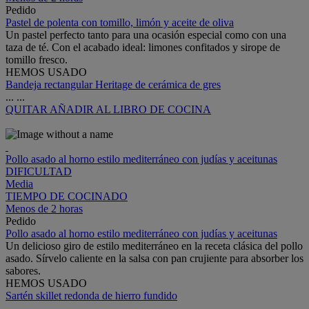
Pedido
Pastel de polenta con tomillo, limón y aceite de oliva
Un pastel perfecto tanto para una ocasión especial como con una
taza de té. Con el acabado ideal: limones confitados y sirope de
tomillo fresco.
HEMOS USADO
Bandeja rectangular Heritage de cerámica de gres
...
...
QUITAR
AÑADIR AL LIBRO DE COCINA
Pollo asado al horno estilo mediterráneo con judías y aceitunas
DIFICULTAD
Media
TIEMPO DE COCINADO
Menos de 2 horas
Pedido
Pollo asado al horno estilo mediterráneo con judías y aceitunas
Un delicioso giro de estilo mediterráneo en la receta clásica del pollo
asado. Sírvelo caliente en la salsa con pan crujiente para absorber los
sabores.
HEMOS USADO
Sartén skillet redonda de hierro fundido
...
...