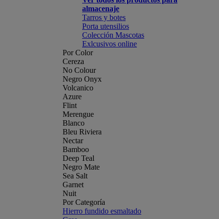
almacenaje
Tarros y botes
Porta utensilios
Colección Mascotas
Exlcusivos online
Por Color
Cereza
No Colour
Negro Onyx
Volcanico
Azure
Flint
Merengue
Blanco
Bleu Riviera
Nectar
Bamboo
Deep Teal
Negro Mate
Sea Salt
Garnet
Nuit
Por Categoría
Hierro fundido esmaltado