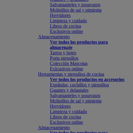
Salvamanteles y posavasos
Molinillos de sal y pimienta
Hervidores
Limpieza y cuidado
Libros de cocina
Exclusivos online
Almacenamiento
Ver todos los productos para
almacenaje
Tarros y botes
Porta utensilios
Colección Mascotas
Exlcusivos online
Herramientas y utensilios de cocina
Ver todos los productos en accesorios
Espátulas, cuchillos y utensilios
Guantes y delantales
Salvamanteles y posavasos
Molinillos de sal y pimienta
Hervidores
Limpieza y cuidado
Libros de cocina
Exclusivos online
Almacenamiento
Ver todos los productos para