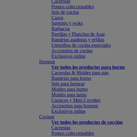
Cacerolas
Pomos coleccionables
Sets de cocina
Cazos
Sartenes y woks
Barbacoa
Parrillas y Planchas de Asar
Bandejas asadoras y rejillas
Utensilios de cocina especiales
Accesorios de cocina
Exclusivos online
Hornear
Ver todos los productos para horno
Cacerolas & Moldes para pan
Bandejas para horno
Sets para hornear
Moldes para horno
Moldes para tartas
Cuencos y Mini Cocottes
Accesorios para hornear
Exclusivos online
Cocinar
Ver todos los productos de cocción
Cacerolas
Pomos coleccionables