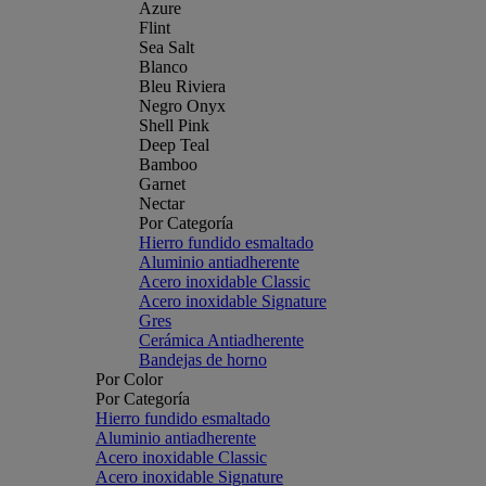
Azure
Flint
Sea Salt
Blanco
Bleu Riviera
Negro Onyx
Shell Pink
Deep Teal
Bamboo
Garnet
Nectar
Por Categoría
Hierro fundido esmaltado
Aluminio antiadherente
Acero inoxidable Classic
Acero inoxidable Signature
Gres
Cerámica Antiadherente
Bandejas de horno
Por Color
Por Categoría
Hierro fundido esmaltado
Aluminio antiadherente
Acero inoxidable Classic
Acero inoxidable Signature