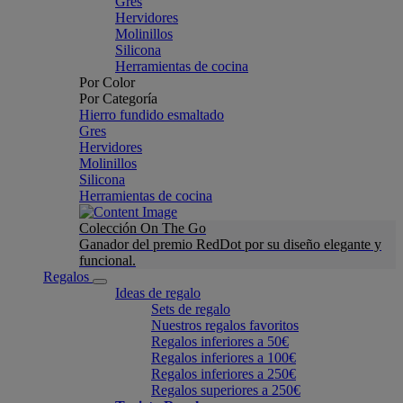
Gres
Hervidores
Molinillos
Silicona
Herramientas de cocina
Por Color
Por Categoría
Hierro fundido esmaltado
Gres
Hervidores
Molinillos
Silicona
Herramientas de cocina
Colección On The Go
Ganador del premio RedDot por su diseño elegante y
funcional.
Regalos
Ideas de regalo
Sets de regalo
Nuestros regalos favoritos
Regalos inferiores a 50€
Regalos inferiores a 100€
Regalos inferiores a 250€
Regalos superiores a 250€