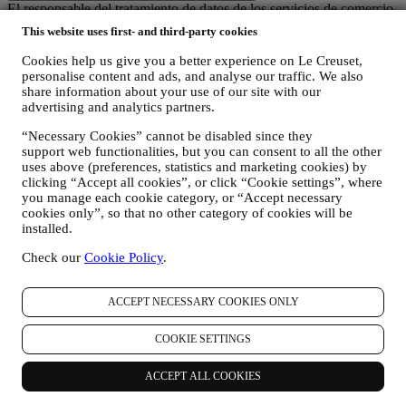
El responsable del tratamiento de datos de los servicios de comercio
electrónico ofrecidos a través del Sitio Web es Le Creuset SL con
This website uses first- and third-party cookies
domicilio social en Paseo de Gracia 9, 2º - 08007 – Barcelona.
Si consientes recibir comunicaciones de marketing de nuestra parte,
Cookies help us give you a better experience on Le Creuset,
pasarás a formar parte de la base de datos de consumidores del
personalise content and ads, and analyse our traffic. We also
grupo Le Creuset, que es gestionada, como corresponsables del
share information about your use of our site with our
tratamiento, por Le Creuset SL y Le Creuset Group AG, con
advertising and analytics partners.
domicilio social en Neuhofstrasse 4, Baar, Zugo, 6340 Suiza (que ha
“Necessary Cookies” cannot be disabled since they
designado como representante en la UE a Le Creuset SL, con
support web functionalities, but you can consent to all the other
número de IVA B62153630, con oficinas en Paseo de Gracia 9, 2º,
uses above (preferences, statistics and marketing cookies) by
08007 Barcelona, España), en base a un acuerdo de
clicking “Accept all cookies”, or click “Cookie settings”, where
corresponsabilidad que establece esencialmente que
you manage each cookie category, or “Accept necessary
(a) Le Creuset Group AG se encarga de la estrategia general que
cookies only”, so that no other category of cookies will be
rige el marketing y la experiencia personalizada del cliente;
installed.
(b) las entidades locales de Le Creuset se benefician e implementan
dicha estrategia, así como desarrollan de manera independiente
Check our
Cookie Policy
.
comunicaciones/iniciativas de marketing a nivel local (dentro de un
país específico);
(c) ambos corresponsables están obligados a atender las solicitudes
ACCEPT NECESSARY COOKIES ONLY
de derechos de los interesados.
3. ¿POR QUÉ RECOPILAMOS ESTA INFORMACIÓN?
COOKIE SETTINGS
Podemos procesar sus datos para los siguientes fines:
ACCEPT ALL COOKIES
PARA NUESTRAS OBLIGACIONES LEGALES Es
posible que tengamos que procesar algunos datos sobre usted