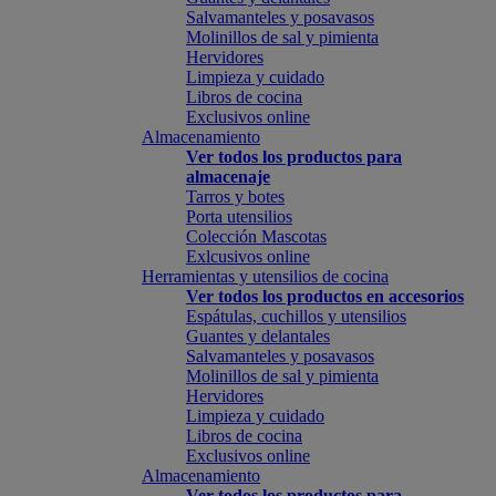
Salvamanteles y posavasos
Molinillos de sal y pimienta
Hervidores
Limpieza y cuidado
Libros de cocina
Exclusivos online
Almacenamiento
Ver todos los productos para
almacenaje
Tarros y botes
Porta utensilios
Colección Mascotas
Exlcusivos online
Herramientas y utensilios de cocina
Ver todos los productos en accesorios
Espátulas, cuchillos y utensilios
Guantes y delantales
Salvamanteles y posavasos
Molinillos de sal y pimienta
Hervidores
Limpieza y cuidado
Libros de cocina
Exclusivos online
Almacenamiento
Ver todos los productos para