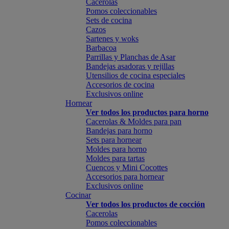
Cacerolas
Pomos coleccionables
Sets de cocina
Cazos
Sartenes y woks
Barbacoa
Parrillas y Planchas de Asar
Bandejas asadoras y rejillas
Utensilios de cocina especiales
Accesorios de cocina
Exclusivos online
Hornear
Ver todos los productos para horno
Cacerolas & Moldes para pan
Bandejas para horno
Sets para hornear
Moldes para horno
Moldes para tartas
Cuencos y Mini Cocottes
Accesorios para hornear
Exclusivos online
Cocinar
Ver todos los productos de cocción
Cacerolas
Pomos coleccionables