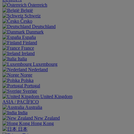
Österreich
België
Schweiz
Česko
Deutschland
Danmark
España
Finland
France
Ireland
Italia
Luxembourg
Nederland
Norge
Polska
Portugal
Sverige
United Kingdom
ASIA / PACÍFICO
Australia
India
New Zealand
Hong Kong
日本