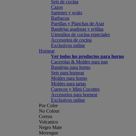
Sets de cocina
Cazos
Sartenes y woks
Barbacoa
Parrillas y Planchas de Asar
Bandejas asadoras y rejillas
Utensilios de cocina especiales
Accesorios de cocina
Exclusivos online
Hornear
Ver todos los productos para horno
Cacerolas & Moldes para pan
Bandejas para horno
Sets para hornear
Moldes para horno
Moldes para tartas
Cuencos y Mini Cocottes
Accesorios para hornear
Exclusivos online
Por Color
No Colour
Cereza
Volcanico
Negro Mate
Merengue