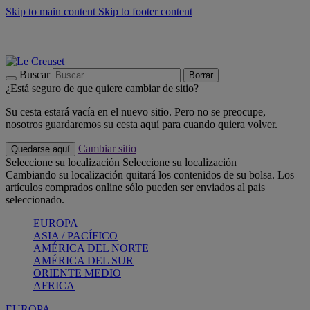
Skip to main content
Skip to footer content
📣 Últimas unidades: ahorra hasta un -40%
COMPRAR
Barbacoas, pícnics, crea tu verano con Le Creuset
COMPRAR
Descubre el color del verano: Bleu Riviera
COMPRAR
Buscar
Borrar
¿Está seguro de que quiere cambiar de sitio?
Su cesta estará vacía en el nuevo sitio. Pero no se preocupe,
nosotros guardaremos su cesta aquí para cuando quiera volver.
Cambiar sitio
Quedarse aquí
Seleccione su localización
Seleccione su localización
Cambiando su localización quitará los contenidos de su bolsa. Los
artículos comprados online sólo pueden ser enviados al pais
seleccionado.
EUROPA
ASIA / PACÍFICO
AMÉRICA DEL NORTE
AMÉRICA DEL SUR
ORIENTE MEDIO
AFRICA
EUROPA