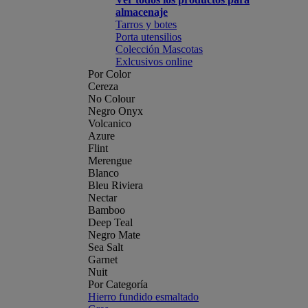
almacenaje
Tarros y botes
Porta utensilios
Colección Mascotas
Exlcusivos online
Por Color
Cereza
No Colour
Negro Onyx
Volcanico
Azure
Flint
Merengue
Blanco
Bleu Riviera
Nectar
Bamboo
Deep Teal
Negro Mate
Sea Salt
Garnet
Nuit
Por Categoría
Hierro fundido esmaltado