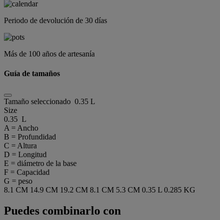
Periodo de devolución de 30 días
Más de 100 años de artesanía
Guía de tamaños
Tamaño seleccionado
0.35 L
Size
0.35 L
A = Ancho
B = Profundidad
C = Altura
D = Longitud
E = diámetro de la base
F = Capacidad
G = peso
8.1 CM
14.9 CM
19.2 CM
8.1 CM
5.3 CM
0.35 L
0.285 KG
Puedes combinarlo con