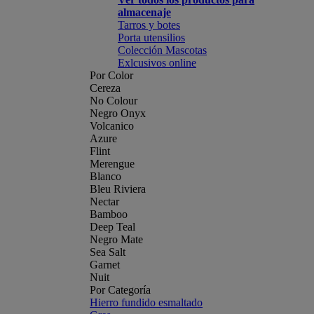
almacenaje
Tarros y botes
Porta utensilios
Colección Mascotas
Exlcusivos online
Por Color
Cereza
No Colour
Negro Onyx
Volcanico
Azure
Flint
Merengue
Blanco
Bleu Riviera
Nectar
Bamboo
Deep Teal
Negro Mate
Sea Salt
Garnet
Nuit
Por Categoría
Hierro fundido esmaltado