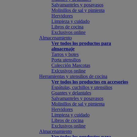
Salvamanteles y posavasos
Molinillos de sal y pimienta
Hervidores
Limpieza y cuidado
Libros de cocina
Exclusivos online
Almacenamiento
Ver todos los productos para
almacenaje
Tarros y botes
Porta utensilios
Colección Mascotas
Exlcusivos online
Herramientas y utensilios de cocina
Ver todos los productos en accesorios
Espátulas, cuchillos y utensilios
Guantes y delantales
Salvamanteles y posavasos
Molinillos de sal y pimienta
Hervidores
Limpieza y cuidado
Libros de cocina
Exclusivos online
Almacenamiento
Ver todos los productos para