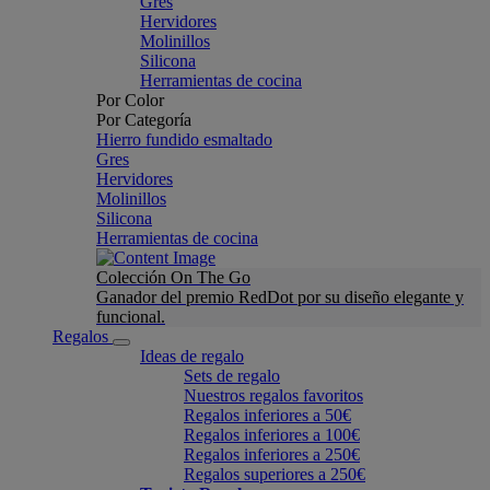
Gres
Hervidores
Molinillos
Silicona
Herramientas de cocina
Por Color
Por Categoría
Hierro fundido esmaltado
Gres
Hervidores
Molinillos
Silicona
Herramientas de cocina
Colección On The Go
Ganador del premio RedDot por su diseño elegante y
funcional.
Regalos
Ideas de regalo
Sets de regalo
Nuestros regalos favoritos
Regalos inferiores a 50€
Regalos inferiores a 100€
Regalos inferiores a 250€
Regalos superiores a 250€