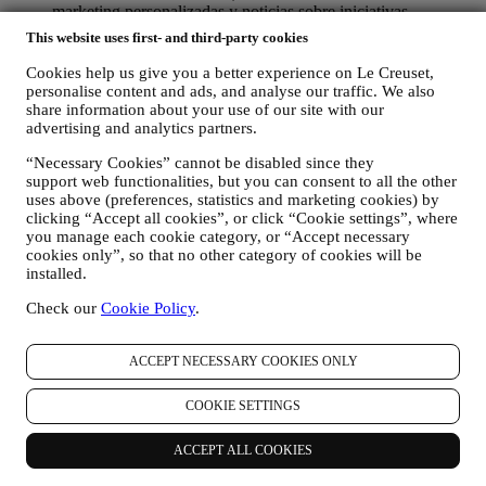
marketing personalizadas y noticias sobre iniciativas
relacionadas con Le Creuset promovidas por sus filiales del
This website uses first- and third-party cookies
grupo, y afiliados y socios locales, también dependiendo de
sus preferencias. Nos comunicaremos con usted por correo
Cookies help us give you a better experience on Le Creuset,
electrónico, SMS o redes sociales, pero también mediante
personalise content and ads, and analyse our traffic. We also
medios automatizados. Dichas comunicaciones se
share information about your use of our site with our
relacionarán con los productos de Le Creuset o con las nuevas
advertising and analytics partners.
aperturas de tiendas, eventos exclusivos, concursos,
“Necessary Cookies” cannot be disabled since they
encuestas, demostraciones organizadas por Le Creuset u
support web functionalities, but you can consent to all the other
ofertas especiales que le puedan gustar. Estas comunicaciones
uses above (preferences, statistics and marketing cookies) by
pueden seleccionarse o adaptarse para usted en función de los
clicking “Accept all cookies”, or click “Cookie settings”, where
detalles que tenemos sobre usted, como su ubicación o su
you manage each cookie category, or “Accept necessary
historial de compras, o las preferencias de nuestros productos.
cookies only”, so that no other category of cookies will be
Usaremos sus datos para comprender mejor sus intereses. Esto
installed.
nos permite personalizar nuestras comunicaciones para
hacerlas más relevantes e interesantes. No será utilizada para
Check our
Cookie Policy
.
otros efectos. También recopilamos estadísticas sobre la
apertura de correo electrónico y clics utilizando tecnologías
estándar de la industria (incluidos los píxeles de seguimiento
ACCEPT NECESSARY COOKIES ONLY
en los correos electrónicos) para ayudarnos a monitorizar
nuestros boletines informativos. Este procesamiento se basa
COOKIE SETTINGS
en su consentimiento para recibir comunicaciones de
marketing personalizadas de nuestra parte. La opción de
ACCEPT ALL COOKIES
suscripción se puede ejercer en los puntos donde se recopila
información personal seleccionando la casilla de verificación