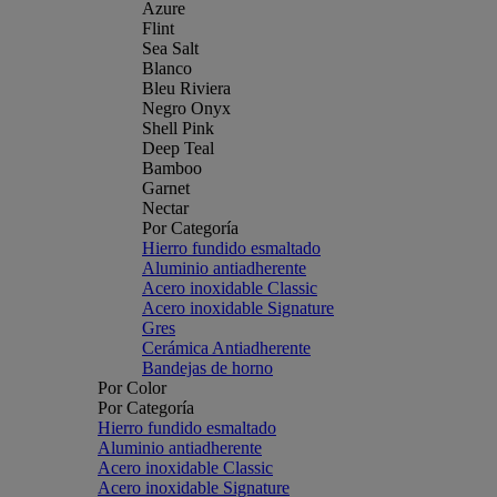
Azure
Flint
Sea Salt
Blanco
Bleu Riviera
Negro Onyx
Shell Pink
Deep Teal
Bamboo
Garnet
Nectar
Por Categoría
Hierro fundido esmaltado
Aluminio antiadherente
Acero inoxidable Classic
Acero inoxidable Signature
Gres
Cerámica Antiadherente
Bandejas de horno
Por Color
Por Categoría
Hierro fundido esmaltado
Aluminio antiadherente
Acero inoxidable Classic
Acero inoxidable Signature