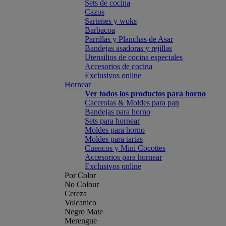
Sets de cocina
Cazos
Sartenes y woks
Barbacoa
Parrillas y Planchas de Asar
Bandejas asadoras y rejillas
Utensilios de cocina especiales
Accesorios de cocina
Exclusivos online
Hornear
Ver todos los productos para horno
Cacerolas & Moldes para pan
Bandejas para horno
Sets para hornear
Moldes para horno
Moldes para tartas
Cuencos y Mini Cocottes
Accesorios para hornear
Exclusivos online
Por Color
No Colour
Cereza
Volcanico
Negro Mate
Merengue