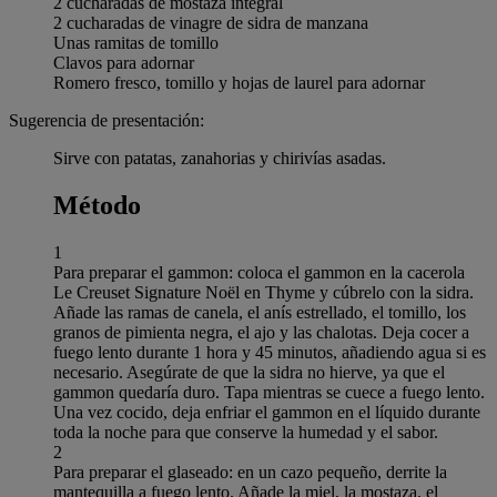
2 cucharadas de mostaza integral
2 cucharadas de vinagre de sidra de manzana
Unas ramitas de tomillo
Clavos para adornar
Romero fresco, tomillo y hojas de laurel para adornar
Sugerencia de presentación:
Sirve con patatas, zanahorias y chirivías asadas.
Método
1
Para preparar el gammon: coloca el gammon en la cacerola
Le Creuset Signature Noël en Thyme y cúbrelo con la sidra.
Añade las ramas de canela, el anís estrellado, el tomillo, los
granos de pimienta negra, el ajo y las chalotas. Deja cocer a
fuego lento durante 1 hora y 45 minutos, añadiendo agua si es
necesario. Asegúrate de que la sidra no hierve, ya que el
gammon quedaría duro. Tapa mientras se cuece a fuego lento.
Una vez cocido, deja enfriar el gammon en el líquido durante
toda la noche para que conserve la humedad y el sabor.
2
Para preparar el glaseado: en un cazo pequeño, derrite la
mantequilla a fuego lento. Añade la miel, la mostaza, el