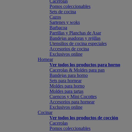
Cacerolas
Pomos coleccionables
Sets de cocina
Cazos
Sartenes y woks
Barbacoa
Parrillas y Planchas de Asar
Bandejas asadoras y rejillas
Utensilios de cocina especiales
Accesorios de cocina
Exclusivos online
Hornear
Ver todos los productos para horno
Cacerolas & Moldes para pan
Bandejas para horno
Sets para hornear
Moldes para horno
Moldes para tartas
Cuencos y Mini Cocottes
Accesorios para hornear
Exclusivos online
Cocinar
Ver todos los productos de cocción
Cacerolas
Pomos coleccionables