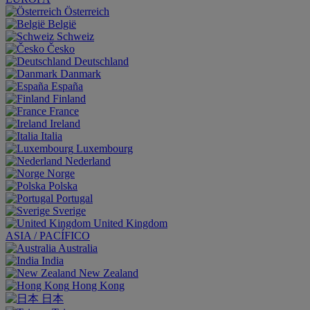
Österreich
België
Schweiz
Česko
Deutschland
Danmark
España
Finland
France
Ireland
Italia
Luxembourg
Nederland
Norge
Polska
Portugal
Sverige
United Kingdom
ASIA / PACÍFICO
Australia
India
New Zealand
Hong Kong
日本