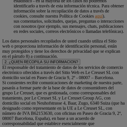
estadístico - en la mayoría de los casos no podremos
identificarlo a través de esta información técnica. Para obtener
información sobre la recopilación de datos a través de
cookies, consulte nuestra Política de Cookies
aquí
).
sus comentarios, solicitudes, quejas, preguntas o interacciones
con nosotros (por ejemplo, sus mensajes, chats, publicaciones
en redes sociales, correos electrónicos o llamadas telefónicas).
Los datos personales recopilados de usted cuando utiliza el Sitio
web o proporciona información de identificación personal, están
muy protegidos y tiene los derechos de privacidad que se explican
en el párrafo 8) a continuación.
2. ¿QUIEN RECOPILA SU INFORMACION?
El responsable del tratamiento de datos de los servicios de comercio
electrónico ofrecidos a través del Sitio Web es Le Creuset SL con
domicilio social en Paseo de Gracia 9, 2º - 08007 – Barcelona.
Si consientes recibir comunicaciones de marketing de nuestra parte,
pasarás a formar parte de la base de datos de consumidores del
grupo Le Creuset, que es gestionada, como corresponsables del
tratamiento, por Le Creuset SL y Le Creuset Group AG, con
domicilio social en Neuhofstrasse 4, Baar, Zugo, 6340 Suiza (que ha
designado como representante en la UE a Le Creuset SL, con
número de IVA B62153630, con oficinas en Paseo de Gracia 9, 2º,
08007 Barcelona, España), en base a un acuerdo de
corresponsabilidad que establece esencialmente que