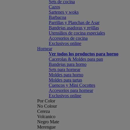
Sets de cocina
Cazos
Sartenes y woks
Barbacoa
Parrillas y Planchas de Asar
Bandejas asadoras y rejillas
Utensilios de cocina especiales
Accesorios de cocina
Exclusivos online
Hornear
Ver todos los productos para horno
Cacerolas & Moldes para pan
Bandejas para horno
Sets para hornear
Moldes para horno
Moldes para tartas
Cuencos y Mini Cocottes
Accesorios para hornear
Exclusivos online
Por Color
No Colour
Cereza
Volcanico
Negro Mate
Merengue