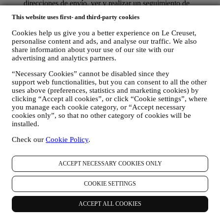
direcciones de envío, ver y realizar un seguimiento de
pedidos. Cualquier actividad de procesamiento es necesaria
This website uses first- and third-party cookies
para permitirnos proporcionarle estos servicios como titular de
una cuenta de Le Creuset.
Cookies help us give you a better experience on Le Creuset,
PARA GESTIONAR SUS PEDIDOS Y
personalise content and ads, and analyse our traffic. We also
PROPORCIONARLE NUESTROS PRODUCTOS,
share information about your use of our site with our
SERVICIOS Y ASISTENCIA. Utilizaremos sus datos para
advertising and analytics partners.
gestionar nuestra relación contractual con usted, su compra de
“Necessary Cookies” cannot be disabled since they
productos en el Sitio web y/o en nuestras tiendas Le Creuset,
support web functionalities, but you can consent to all the other
su uso del Sitio web, cualquier asistencia posterior a la venta o
uses above (preferences, statistics and marketing cookies) by
su participación en nuestros concursos. Es posible que
clicking “Accept all cookies”, or click “Cookie settings”, where
tengamos que procesar algunos datos sobre usted para
you manage each cookie category, or “Accept necessary
nuestros fines administrativos relacionados con nuestra
cookies only”, so that no other category of cookies will be
relación contractual con usted, como contabilidad, facturación
installed.
y auditoría, verificación de tarjetas de pago, detección de
fraude, seguridad, pruebas de sistemas, mantenimiento y
Check our
Cookie Policy
.
análisis estadístico. Ocasionalmente, es posible que
necesitemos ponernos en contacto con usted por razones
administrativas u operativas. Por ejemplo, para enviarle la
ACCEPT NECESSARY COOKIES ONLY
confirmación de su compra. También utilizaremos sus datos
personales para responder a sus solicitudes enviadas a través
COOKIE SETTINGS
de nuestros formularios del sitio web u otros canales. Esta
actividad de procesamiento es necesaria para permitirnos
ACCEPT ALL COOKIES
proporcionarle nuestros servicios.
PARA INFORMARLE SOBRE NOTICIAS U OFERTAS