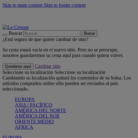
Skip to main content
Skip to footer content
📣 Últimas unidades: ahorra hasta un -40%
COMPRAR
Barbacoas, pícnics, crea tu verano con Le Creuset
COMPRAR
Descubre el color del verano: Bleu Riviera
COMPRAR
Buscar
Borrar
¿Está seguro de que quiere cambiar de sitio?
Su cesta estará vacía en el nuevo sitio. Pero no se preocupe,
nosotros guardaremos su cesta aquí para cuando quiera volver.
Cambiar sitio
Quedarse aquí
Seleccione su localización
Seleccione su localización
Cambiando su localización quitará los contenidos de su bolsa. Los
artículos comprados online sólo pueden ser enviados al pais
seleccionado.
EUROPA
ASIA / PACÍFICO
AMÉRICA DEL NORTE
AMÉRICA DEL SUR
ORIENTE MEDIO
AFRICA
EUROPA