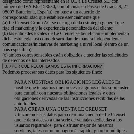
designado como representante en la UE a Le Creuset SL, con
número de IVA B62153630, con oficinas en Paseo de Gracia 9, 2º,
08007 Barcelona, España), en base a un acuerdo de
corresponsabilidad que establece esencialmente que
(a) Le Creuset Group AG se encarga de la estrategia general que
rige el marketing y la experiencia personalizada del cliente;
(b) las entidades locales de Le Creuset se benefician e implementan
dicha estrategia, así como desarrollan de manera independiente
comunicaciones/iniciativas de marketing a nivel local (dentro de un
país específico);
(c) ambos corresponsables están obligados a atender las solicitudes
de derechos de los interesados.
3. ¿POR QUÉ RECOPILAMOS ESTA INFORMACIÓN?
Podemos procesar sus datos para los siguientes fines:
PARA NUESTRAS OBLIGACIONES LEGALES Es
posible que tengamos que procesar algunos datos sobre usted
para cumplir con nuestras obligaciones legales y otras
obligaciones derivadas de las instrucciones recibidas de las
autoridades.
PARA CREAR UNA CUENTA LE CREUSET
Utilizaremos sus datos para crear una cuenta de Le Creuset
que le dará acceso a una serie de ventajas dedicadas a los
usuarios registrados, para disfrutar mejor de nuestros
servicios, tales como un pago más rápido, guardar múltiples