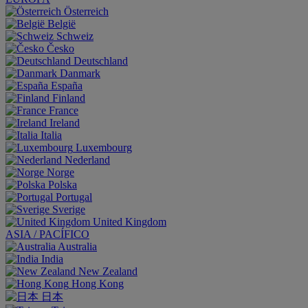
Österreich
België
Schweiz
Česko
Deutschland
Danmark
España
Finland
France
Ireland
Italia
Luxembourg
Nederland
Norge
Polska
Portugal
Sverige
United Kingdom
ASIA / PACÍFICO
Australia
India
New Zealand
Hong Kong
日本