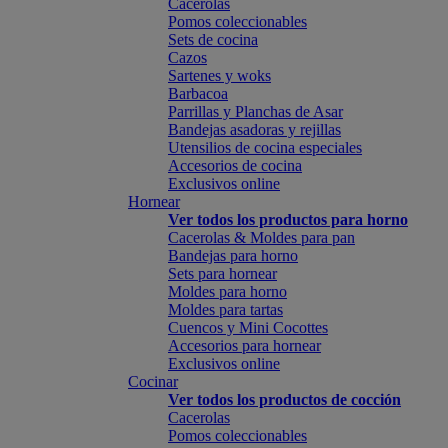
Cacerolas
Pomos coleccionables
Sets de cocina
Cazos
Sartenes y woks
Barbacoa
Parrillas y Planchas de Asar
Bandejas asadoras y rejillas
Utensilios de cocina especiales
Accesorios de cocina
Exclusivos online
Hornear
Ver todos los productos para horno
Cacerolas & Moldes para pan
Bandejas para horno
Sets para hornear
Moldes para horno
Moldes para tartas
Cuencos y Mini Cocottes
Accesorios para hornear
Exclusivos online
Cocinar
Ver todos los productos de cocción
Cacerolas
Pomos coleccionables