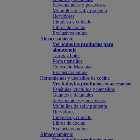
Salvamanteles y posavasos
Molinillos de sal y pimienta
Hervidores
Limpieza y cuidado
Libros de cocina
Exclusivos online
Almacenamiento
Ver todos los productos para
almacenaje
Tarros y botes
Porta utensilios
Colección Mascotas
Exlcusivos online
Herramientas y utensilios de cocina
Ver todos los productos en accesorios
Espátulas, cuchillos y utensilios
Guantes y delantales
Salvamanteles y posavasos
Molinillos de sal y pimienta
Hervidores
Limpieza y cuidado
Libros de cocina
Exclusivos online
Almacenamiento
Ver todos los productos para