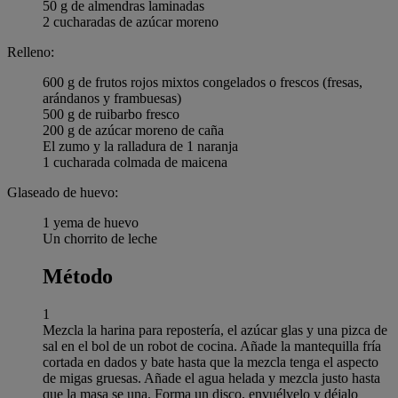
50 g de almendras laminadas
2 cucharadas de azúcar moreno
Relleno:
600 g de frutos rojos mixtos congelados o frescos (fresas,
arándanos y frambuesas)
500 g de ruibarbo fresco
200 g de azúcar moreno de caña
El zumo y la ralladura de 1 naranja
1 cucharada colmada de maicena
Glaseado de huevo:
1 yema de huevo
Un chorrito de leche
Método
1
Mezcla la harina para repostería, el azúcar glas y una pizca de
sal en el bol de un robot de cocina. Añade la mantequilla fría
cortada en dados y bate hasta que la mezcla tenga el aspecto
de migas gruesas. Añade el agua helada y mezcla justo hasta
que la masa se una. Forma un disco, envuélvelo y déjalo