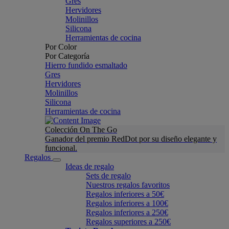
Gres
Hervidores
Molinillos
Silicona
Herramientas de cocina
Por Color
Por Categoría
Hierro fundido esmaltado
Gres
Hervidores
Molinillos
Silicona
Herramientas de cocina
Colección On The Go
Ganador del premio RedDot por su diseño elegante y
funcional.
Regalos
Ideas de regalo
Sets de regalo
Nuestros regalos favoritos
Regalos inferiores a 50€
Regalos inferiores a 100€
Regalos inferiores a 250€
Regalos superiores a 250€