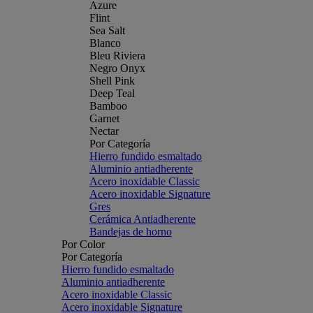
Azure
Flint
Sea Salt
Blanco
Bleu Riviera
Negro Onyx
Shell Pink
Deep Teal
Bamboo
Garnet
Nectar
Por Categoría
Hierro fundido esmaltado
Aluminio antiadherente
Acero inoxidable Classic
Acero inoxidable Signature
Gres
Cerámica Antiadherente
Bandejas de horno
Por Color
Por Categoría
Hierro fundido esmaltado
Aluminio antiadherente
Acero inoxidable Classic
Acero inoxidable Signature