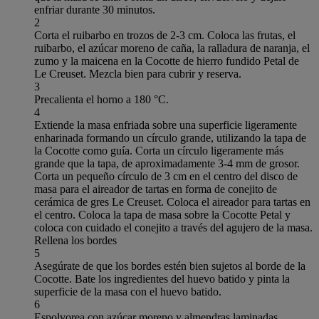
enfriar durante 30 minutos.
2
Corta el ruibarbo en trozos de 2-3 cm. Coloca las frutas, el
ruibarbo, el azúcar moreno de caña, la ralladura de naranja, el
zumo y la maicena en la Cocotte de hierro fundido Petal de
Le Creuset. Mezcla bien para cubrir y reserva.
3
Precalienta el horno a 180 °C.
4
Extiende la masa enfriada sobre una superficie ligeramente
enharinada formando un círculo grande, utilizando la tapa de
la Cocotte como guía. Corta un círculo ligeramente más
grande que la tapa, de aproximadamente 3-4 mm de grosor.
Corta un pequeño círculo de 3 cm en el centro del disco de
masa para el aireador de tartas en forma de conejito de
cerámica de gres Le Creuset. Coloca el aireador para tartas en
el centro. Coloca la tapa de masa sobre la Cocotte Petal y
coloca con cuidado el conejito a través del agujero de la masa.
Rellena los bordes
5
Asegúrate de que los bordes estén bien sujetos al borde de la
Cocotte. Bate los ingredientes del huevo batido y pinta la
superficie de la masa con el huevo batido.
6
Espolvorea con azúcar moreno y almendras laminadas.