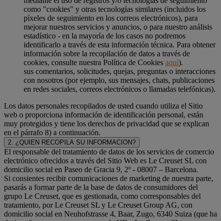
mediante el uso de registros y/o tecnologías de seguimiento
como "cookies" y otras tecnologías similares (incluidos los
píxeles de seguimiento en los correos electrónicos), para
mejorar nuestros servicios y anuncios, o para nuestro análisis
estadístico - en la mayoría de los casos no podremos
identificarlo a través de esta información técnica. Para obtener
información sobre la recopilación de datos a través de
cookies, consulte nuestra Política de Cookies
aquí
).
sus comentarios, solicitudes, quejas, preguntas o interacciones
con nosotros (por ejemplo, sus mensajes, chats, publicaciones
en redes sociales, correos electrónicos o llamadas telefónicas).
Los datos personales recopilados de usted cuando utiliza el Sitio
web o proporciona información de identificación personal, están
muy protegidos y tiene los derechos de privacidad que se explican
en el párrafo 8) a continuación.
2. ¿QUIEN RECOPILA SU INFORMACION?
El responsable del tratamiento de datos de los servicios de comercio
electrónico ofrecidos a través del Sitio Web es Le Creuset SL con
domicilio social en Paseo de Gracia 9, 2º - 08007 – Barcelona.
Si consientes recibir comunicaciones de marketing de nuestra parte,
pasarás a formar parte de la base de datos de consumidores del
grupo Le Creuset, que es gestionada, como corresponsables del
tratamiento, por Le Creuset SL y Le Creuset Group AG, con
domicilio social en Neuhofstrasse 4, Baar, Zugo, 6340 Suiza (que ha