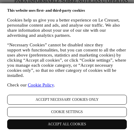
PARA INFORMARLE SOBRE NOTICIAS U OFERTAS
SOBRE LOS PRODUCTOS DE LE CREUSET. Si usted
This website uses first- and third-party cookies
ha dado su consentimiento para que lo hagamos (por ejemplo,
suscribiéndose a nuestro boletín de noticias cuando usted cree
Cookies help us give you a better experience on Le Creuset,
una cuenta en el Sitio web), le enviaremos comunicaciones de
personalise content and ads, and analyse our traffic. We also
marketing personalizadas y noticias sobre iniciativas
share information about your use of our site with our
relacionadas con Le Creuset promovidas por sus filiales del
advertising and analytics partners.
grupo, y afiliados y socios locales, también dependiendo de
sus preferencias. Nos comunicaremos con usted por correo
“Necessary Cookies” cannot be disabled since they
electrónico, SMS o redes sociales, pero también mediante
support web functionalities, but you can consent to all the other
medios automatizados. Dichas comunicaciones se
uses above (preferences, statistics and marketing cookies) by
relacionarán con los productos de Le Creuset o con las nuevas
clicking “Accept all cookies”, or click “Cookie settings”, where
you manage each cookie category, or “Accept necessary
aperturas de tiendas, eventos exclusivos, concursos,
cookies only”, so that no other category of cookies will be
encuestas, demostraciones organizadas por Le Creuset u
installed.
ofertas especiales que le puedan gustar. Estas comunicaciones
pueden seleccionarse o adaptarse para usted en función de los
Check our
Cookie Policy
.
detalles que tenemos sobre usted, como su ubicación o su
historial de compras, o las preferencias de nuestros productos.
Usaremos sus datos para comprender mejor sus intereses. Esto
ACCEPT NECESSARY COOKIES ONLY
nos permite personalizar nuestras comunicaciones para
hacerlas más relevantes e interesantes. No será utilizada para
COOKIE SETTINGS
otros efectos. También recopilamos estadísticas sobre la
apertura de correo electrónico y clics utilizando tecnologías
ACCEPT ALL COOKIES
estándar de la industria (incluidos los píxeles de seguimiento
en los correos electrónicos) para ayudarnos a monitorizar