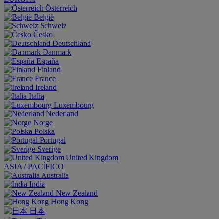
Österreich
België
Schweiz
Česko
Deutschland
Danmark
España
Finland
France
Ireland
Italia
Luxembourg
Nederland
Norge
Polska
Portugal
Sverige
United Kingdom
ASIA / PACÍFICO
Australia
India
New Zealand
Hong Kong
日本