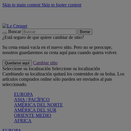
Skip to main content
Skip to footer content
📣 Últimas unidades: ahorra hasta un -40%
COMPRAR
Barbacoas, pícnics, crea tu verano con Le Creuset
COMPRAR
Descubre el color del verano: Bleu Riviera
COMPRAR
Buscar
Borrar
¿Está seguro de que quiere cambiar de sitio?
Su cesta estará vacía en el nuevo sitio. Pero no se preocupe,
nosotros guardaremos su cesta aquí para cuando quiera volver.
Cambiar sitio
Quedarse aquí
Seleccione su localización
Seleccione su localización
Cambiando su localización quitará los contenidos de su bolsa. Los
artículos comprados online sólo pueden ser enviados al pais
seleccionado.
EUROPA
ASIA / PACÍFICO
AMÉRICA DEL NORTE
AMÉRICA DEL SUR
ORIENTE MEDIO
AFRICA
EUROPA