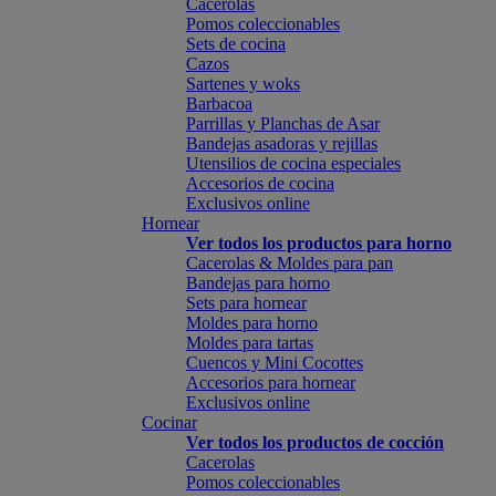
Cacerolas
Pomos coleccionables
Sets de cocina
Cazos
Sartenes y woks
Barbacoa
Parrillas y Planchas de Asar
Bandejas asadoras y rejillas
Utensilios de cocina especiales
Accesorios de cocina
Exclusivos online
Hornear
Ver todos los productos para horno
Cacerolas & Moldes para pan
Bandejas para horno
Sets para hornear
Moldes para horno
Moldes para tartas
Cuencos y Mini Cocottes
Accesorios para hornear
Exclusivos online
Cocinar
Ver todos los productos de cocción
Cacerolas
Pomos coleccionables