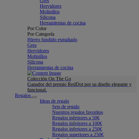
Gres
Hervidores
Molinillos
Silicona
Herramientas de cocina
Por Color
Por Categoría
Hierro fundido esmaltado
Gres
Hervidores
Molinillos
Silicona
Herramientas de cocina
Colección On The Go
Ganador del premio RedDot por su diseño elegante y
funcional.
Regalos
Ideas de regalo
Sets de regalo
Nuestros regalos favoritos
Regalos inferiores a 50€
Regalos inferiores a 100€
Regalos inferiores a 250€
Regalos superiores a 250€