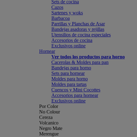
Sets de cocina
Cazos
Sartenes y woks
Barbacoa
Parrillas y Planchas de Asar
Bandejas asadoras y rejillas
Utensilios de cocina especiales
Accesorios de cocina
Exclusivos online
Hornear
Ver todos los productos para horno
Cacerolas & Moldes para pan
Bandejas para horno
Sets para hornear
Moldes para horno
Moldes para tartas
Cuencos y Mini Cocottes
Accesorios para hornear
Exclusivos online
Por Color
No Colour
Cereza
Volcanico
Negro Mate
Merengue