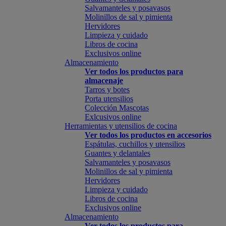
Salvamanteles y posavasos
Molinillos de sal y pimienta
Hervidores
Limpieza y cuidado
Libros de cocina
Exclusivos online
Almacenamiento
Ver todos los productos para
almacenaje
Tarros y botes
Porta utensilios
Colección Mascotas
Exlcusivos online
Herramientas y utensilios de cocina
Ver todos los productos en accesorios
Espátulas, cuchillos y utensilios
Guantes y delantales
Salvamanteles y posavasos
Molinillos de sal y pimienta
Hervidores
Limpieza y cuidado
Libros de cocina
Exclusivos online
Almacenamiento
Ver todos los productos para