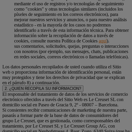
mediante el uso de registros y/o tecnologías de seguimiento
como "cookies" y otras tecnologías similares (incluidos los
píxeles de seguimiento en los correos electrónicos), para
mejorar nuestros servicios y anuncios, o para nuestro análisis
estadístico - en la mayoría de los casos no podremos
identificarlo a través de esta información técnica. Para obtener
información sobre la recopilación de datos a través de
cookies, consulte nuestra Política de Cookies
aquí
).
sus comentarios, solicitudes, quejas, preguntas o interacciones
con nosotros (por ejemplo, sus mensajes, chats, publicaciones
en redes sociales, correos electrónicos o llamadas telefónicas).
Los datos personales recopilados de usted cuando utiliza el Sitio
web o proporciona información de identificación personal, están
muy protegidos y tiene los derechos de privacidad que se explican
en el párrafo 8) a continuación.
2. ¿QUIEN RECOPILA SU INFORMACION?
El responsable del tratamiento de datos de los servicios de comercio
electrónico ofrecidos a través del Sitio Web es Le Creuset SL con
domicilio social en Paseo de Gracia 9, 2º - 08007 – Barcelona.
Si consientes recibir comunicaciones de marketing de nuestra parte,
pasarás a formar parte de la base de datos de consumidores del
grupo Le Creuset, que es gestionada, como corresponsables del
tratamiento, por Le Creuset SL y Le Creuset Group AG, con
domicilio social en Neuhofstrasse 4, Baar, Zugo, 6340 Suiza (que ha