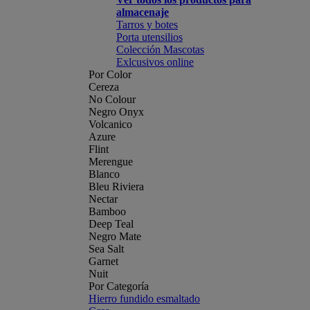
almacenaje
Tarros y botes
Porta utensilios
Colección Mascotas
Exlcusivos online
Por Color
Cereza
No Colour
Negro Onyx
Volcanico
Azure
Flint
Merengue
Blanco
Bleu Riviera
Nectar
Bamboo
Deep Teal
Negro Mate
Sea Salt
Garnet
Nuit
Por Categoría
Hierro fundido esmaltado