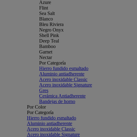
Azure
Flint
Sea Salt
Blanco
Bleu Riviera
Negro Onyx
Shell Pink
Deep Teal
Bamboo
Garnet
Nectar
Por Categoría
Hierro fundido esmaltado
Aluminio antiadherente
Acero inoxidable Classic
Acero inoxidable Signature
Gres
Cerámica Antiadherente
Bandejas de horno
Por Color
Por Categoría
Hierro fundido esmaltado
Aluminio antiadherente
Acero inoxidable Classic
Acero inoxidable Signature