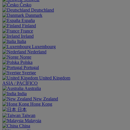
Česko
Deutschland
Danmark
España
Finland
France
Ireland
Italia
Luxembourg
Nederland
Norge
Polska
Portugal
Sverige
United Kingdom
ASIA / PACÍFICO
Australia
India
New Zealand
Hong Kong
日本
Taiwan
Malaysia
China