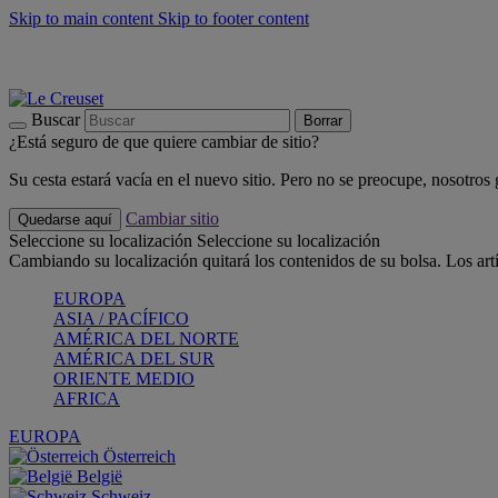
Skip to main content
Skip to footer content
📣 Últimas unidades: ahorra hasta un -40%
COMPRAR
Barbacoas, pícnics, crea tu verano con Le Creuset
COMPRAR
Descubre el color del verano: Bleu Riviera
COMPRAR
Buscar
Borrar
¿Está seguro de que quiere cambiar de sitio?
Su cesta estará vacía en el nuevo sitio. Pero no se preocupe, nosotros
Cambiar sitio
Quedarse aquí
Seleccione su localización
Seleccione su localización
Cambiando su localización quitará los contenidos de su bolsa. Los art
EUROPA
ASIA / PACÍFICO
AMÉRICA DEL NORTE
AMÉRICA DEL SUR
ORIENTE MEDIO
AFRICA
EUROPA
Österreich
België
Schweiz