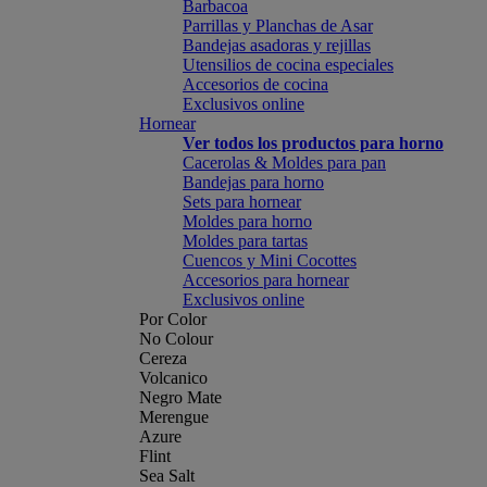
Barbacoa
Parrillas y Planchas de Asar
Bandejas asadoras y rejillas
Utensilios de cocina especiales
Accesorios de cocina
Exclusivos online
Hornear
Ver todos los productos para horno
Cacerolas & Moldes para pan
Bandejas para horno
Sets para hornear
Moldes para horno
Moldes para tartas
Cuencos y Mini Cocottes
Accesorios para hornear
Exclusivos online
Por Color
No Colour
Cereza
Volcanico
Negro Mate
Merengue
Azure
Flint
Sea Salt