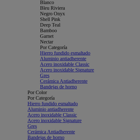
Blanco
Bleu Riviera
Negro Onyx
Shell Pink
Deep Teal
Bamboo
Garnet
Nectar
Por Categoría
Hierro fundido esmaltado
Aluminio antiadherente
Acero inoxidable Classic
Acero inoxidable Signature
Gres
Cerámica Antiadherente
Bandejas de horno
Por Color
Por Categoría
Hierro fundido esmaltado
Aluminio antiadherente
Acero inoxidable Classic
Acero inoxidable Signature
Gres
Cerámica Antiadherente
Bandejas de horno