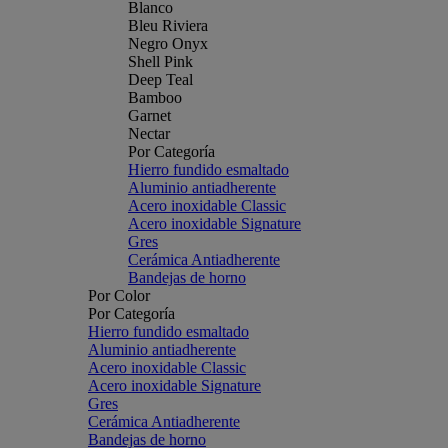
Blanco
Bleu Riviera
Negro Onyx
Shell Pink
Deep Teal
Bamboo
Garnet
Nectar
Por Categoría
Hierro fundido esmaltado
Aluminio antiadherente
Acero inoxidable Classic
Acero inoxidable Signature
Gres
Cerámica Antiadherente
Bandejas de horno
Por Color
Por Categoría
Hierro fundido esmaltado
Aluminio antiadherente
Acero inoxidable Classic
Acero inoxidable Signature
Gres
Cerámica Antiadherente
Bandejas de horno