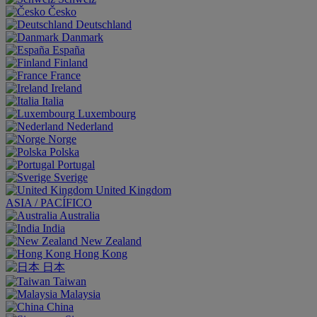
Česko
Deutschland
Danmark
España
Finland
France
Ireland
Italia
Luxembourg
Nederland
Norge
Polska
Portugal
Sverige
United Kingdom
ASIA / PACÍFICO
Australia
India
New Zealand
Hong Kong
日本
Taiwan
Malaysia
China