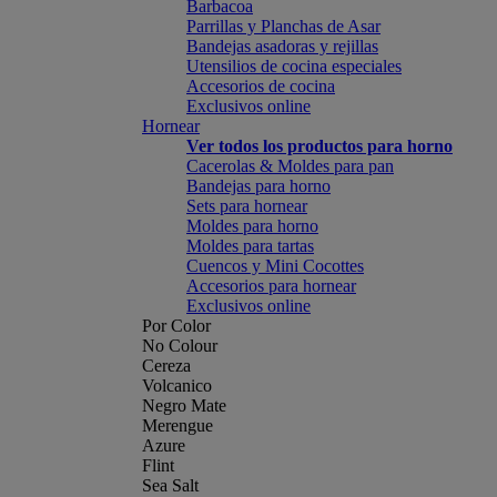
Barbacoa
Parrillas y Planchas de Asar
Bandejas asadoras y rejillas
Utensilios de cocina especiales
Accesorios de cocina
Exclusivos online
Hornear
Ver todos los productos para horno
Cacerolas & Moldes para pan
Bandejas para horno
Sets para hornear
Moldes para horno
Moldes para tartas
Cuencos y Mini Cocottes
Accesorios para hornear
Exclusivos online
Por Color
No Colour
Cereza
Volcanico
Negro Mate
Merengue
Azure
Flint
Sea Salt