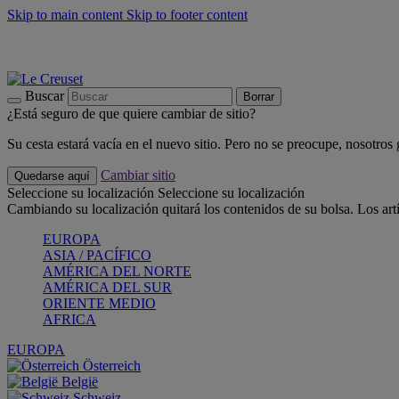
Skip to main content
Skip to footer content
📣 Últimas unidades: ahorra hasta un -40%
COMPRAR
Barbacoas, pícnics, crea tu verano con Le Creuset
COMPRAR
Descubre el color del verano: Bleu Riviera
COMPRAR
Buscar
Borrar
¿Está seguro de que quiere cambiar de sitio?
Su cesta estará vacía en el nuevo sitio. Pero no se preocupe, nosotros
Cambiar sitio
Quedarse aquí
Seleccione su localización
Seleccione su localización
Cambiando su localización quitará los contenidos de su bolsa. Los art
EUROPA
ASIA / PACÍFICO
AMÉRICA DEL NORTE
AMÉRICA DEL SUR
ORIENTE MEDIO
AFRICA
EUROPA
Österreich
België
Schweiz