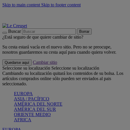
Skip to main content
Skip to footer content
📣 Últimas unidades: ahorra hasta un -40%
COMPRAR
Barbacoas, pícnics, crea tu verano con Le Creuset
COMPRAR
Descubre el color del verano: Bleu Riviera
COMPRAR
Buscar
Borrar
¿Está seguro de que quiere cambiar de sitio?
Su cesta estará vacía en el nuevo sitio. Pero no se preocupe,
nosotros guardaremos su cesta aquí para cuando quiera volver.
Cambiar sitio
Quedarse aquí
Seleccione su localización
Seleccione su localización
Cambiando su localización quitará los contenidos de su bolsa. Los
artículos comprados online sólo pueden ser enviados al pais
seleccionado.
EUROPA
ASIA / PACÍFICO
AMÉRICA DEL NORTE
AMÉRICA DEL SUR
ORIENTE MEDIO
AFRICA
EUROPA