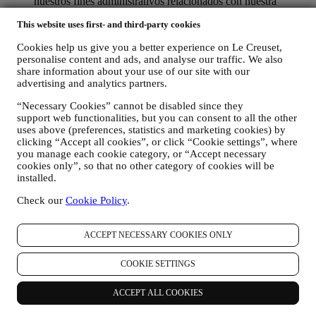
nuestros fines administrativos relacionados con nuestra
relación contractual con usted, como contabilidad, facturación
This website uses first- and third-party cookies
y auditoría, verificación de tarjetas de pago, detección de
fraude, seguridad, pruebas de sistemas, mantenimiento y
Cookies help us give you a better experience on Le Creuset,
análisis estadístico. Ocasionalmente, es posible que
personalise content and ads, and analyse our traffic. We also
necesitemos ponernos en contacto con usted por razones
share information about your use of our site with our
administrativas u operativas. Por ejemplo, para enviarle la
advertising and analytics partners.
confirmación de su compra. También utilizaremos sus datos
personales para responder a sus solicitudes enviadas a través
“Necessary Cookies” cannot be disabled since they
de nuestros formularios del sitio web u otros canales. Esta
support web functionalities, but you can consent to all the other
actividad de procesamiento es necesaria para permitirnos
uses above (preferences, statistics and marketing cookies) by
proporcionarle nuestros servicios.
clicking “Accept all cookies”, or click “Cookie settings”, where
PARA INFORMARLE SOBRE NOTICIAS U OFERTAS
you manage each cookie category, or “Accept necessary
SOBRE LOS PRODUCTOS DE LE CREUSET. Si usted
cookies only”, so that no other category of cookies will be
installed.
ha dado su consentimiento para que lo hagamos (por ejemplo,
suscribiéndose a nuestro boletín de noticias cuando usted cree
Check our
Cookie Policy
.
una cuenta en el Sitio web), le enviaremos comunicaciones de
marketing personalizadas y noticias sobre iniciativas
relacionadas con Le Creuset promovidas por sus filiales del
ACCEPT NECESSARY COOKIES ONLY
grupo, y afiliados y socios locales, también dependiendo de
sus preferencias. Nos comunicaremos con usted por correo
COOKIE SETTINGS
electrónico, SMS o redes sociales, pero también mediante
medios automatizados. Dichas comunicaciones se
relacionarán con los productos de Le Creuset o con las nuevas
ACCEPT ALL COOKIES
aperturas de tiendas, eventos exclusivos, concursos,