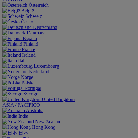
Österreich
België
Schweiz
Česko
Deutschland
Danmark
España
Finland
France
Ireland
Italia
Luxembourg
Nederland
Norge
Polska
Portugal
Sverige
United Kingdom
ASIA / PACÍFICO
Australia
India
New Zealand
Hong Kong
日本