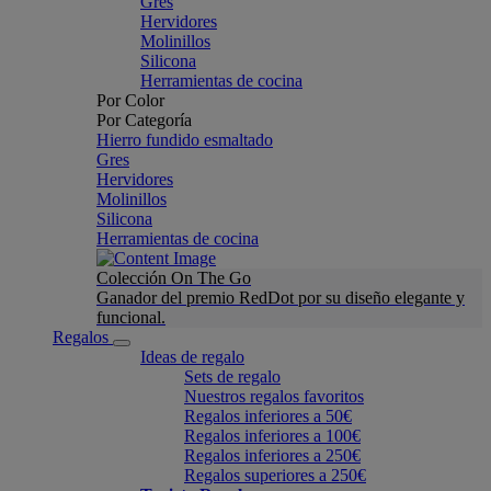
Gres
Hervidores
Molinillos
Silicona
Herramientas de cocina
Por Color
Por Categoría
Hierro fundido esmaltado
Gres
Hervidores
Molinillos
Silicona
Herramientas de cocina
Colección On The Go
Ganador del premio RedDot por su diseño elegante y
funcional.
Regalos
Ideas de regalo
Sets de regalo
Nuestros regalos favoritos
Regalos inferiores a 50€
Regalos inferiores a 100€
Regalos inferiores a 250€
Regalos superiores a 250€