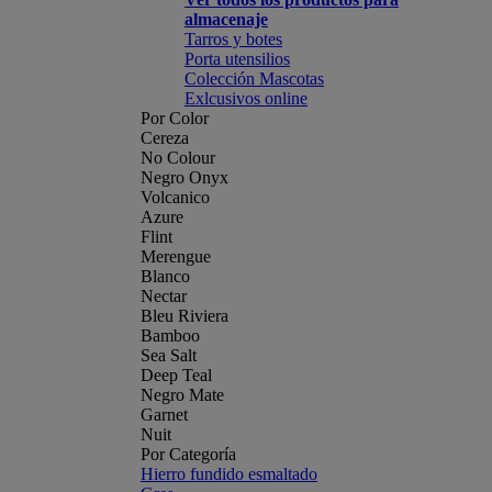
almacenaje
Tarros y botes
Porta utensilios
Colección Mascotas
Exlcusivos online
Por Color
Cereza
No Colour
Negro Onyx
Volcanico
Azure
Flint
Merengue
Blanco
Nectar
Bleu Riviera
Bamboo
Sea Salt
Deep Teal
Negro Mate
Garnet
Nuit
Por Categoría
Hierro fundido esmaltado