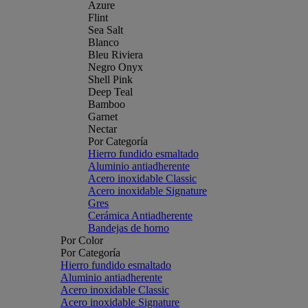
Azure
Flint
Sea Salt
Blanco
Bleu Riviera
Negro Onyx
Shell Pink
Deep Teal
Bamboo
Garnet
Nectar
Por Categoría
Hierro fundido esmaltado
Aluminio antiadherente
Acero inoxidable Classic
Acero inoxidable Signature
Gres
Cerámica Antiadherente
Bandejas de horno
Por Color
Por Categoría
Hierro fundido esmaltado
Aluminio antiadherente
Acero inoxidable Classic
Acero inoxidable Signature