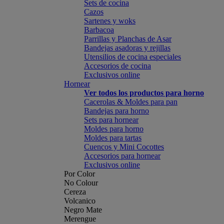
Sets de cocina
Cazos
Sartenes y woks
Barbacoa
Parrillas y Planchas de Asar
Bandejas asadoras y rejillas
Utensilios de cocina especiales
Accesorios de cocina
Exclusivos online
Hornear
Ver todos los productos para horno
Cacerolas & Moldes para pan
Bandejas para horno
Sets para hornear
Moldes para horno
Moldes para tartas
Cuencos y Mini Cocottes
Accesorios para hornear
Exclusivos online
Por Color
No Colour
Cereza
Volcanico
Negro Mate
Merengue