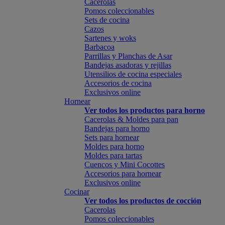
Cacerolas
Pomos coleccionables
Sets de cocina
Cazos
Sartenes y woks
Barbacoa
Parrillas y Planchas de Asar
Bandejas asadoras y rejillas
Utensilios de cocina especiales
Accesorios de cocina
Exclusivos online
Hornear
Ver todos los productos para horno
Cacerolas & Moldes para pan
Bandejas para horno
Sets para hornear
Moldes para horno
Moldes para tartas
Cuencos y Mini Cocottes
Accesorios para hornear
Exclusivos online
Cocinar
Ver todos los productos de cocción
Cacerolas
Pomos coleccionables