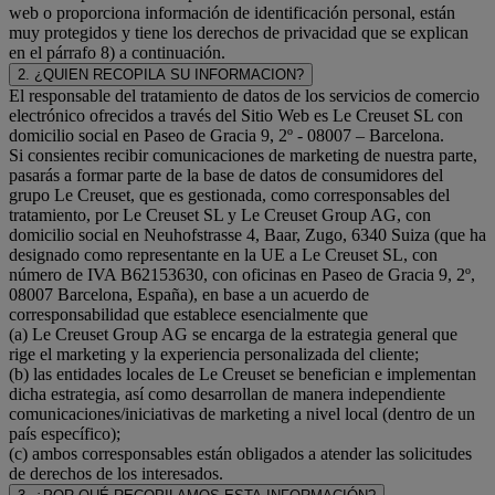
web o proporciona información de identificación personal, están
muy protegidos y tiene los derechos de privacidad que se explican
en el párrafo 8) a continuación.
2. ¿QUIEN RECOPILA SU INFORMACION?
El responsable del tratamiento de datos de los servicios de comercio
electrónico ofrecidos a través del Sitio Web es Le Creuset SL con
domicilio social en Paseo de Gracia 9, 2º - 08007 – Barcelona.
Si consientes recibir comunicaciones de marketing de nuestra parte,
pasarás a formar parte de la base de datos de consumidores del
grupo Le Creuset, que es gestionada, como corresponsables del
tratamiento, por Le Creuset SL y Le Creuset Group AG, con
domicilio social en Neuhofstrasse 4, Baar, Zugo, 6340 Suiza (que ha
designado como representante en la UE a Le Creuset SL, con
número de IVA B62153630, con oficinas en Paseo de Gracia 9, 2º,
08007 Barcelona, España), en base a un acuerdo de
corresponsabilidad que establece esencialmente que
(a) Le Creuset Group AG se encarga de la estrategia general que
rige el marketing y la experiencia personalizada del cliente;
(b) las entidades locales de Le Creuset se benefician e implementan
dicha estrategia, así como desarrollan de manera independiente
comunicaciones/iniciativas de marketing a nivel local (dentro de un
país específico);
(c) ambos corresponsables están obligados a atender las solicitudes
de derechos de los interesados.