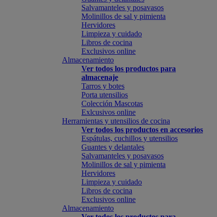
Salvamanteles y posavasos
Molinillos de sal y pimienta
Hervidores
Limpieza y cuidado
Libros de cocina
Exclusivos online
Almacenamiento
Ver todos los productos para
almacenaje
Tarros y botes
Porta utensilios
Colección Mascotas
Exlcusivos online
Herramientas y utensilios de cocina
Ver todos los productos en accesorios
Espátulas, cuchillos y utensilios
Guantes y delantales
Salvamanteles y posavasos
Molinillos de sal y pimienta
Hervidores
Limpieza y cuidado
Libros de cocina
Exclusivos online
Almacenamiento
Ver todos los productos para