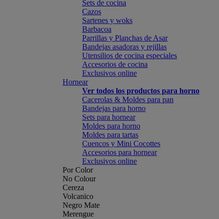
Sets de cocina
Cazos
Sartenes y woks
Barbacoa
Parrillas y Planchas de Asar
Bandejas asadoras y rejillas
Utensilios de cocina especiales
Accesorios de cocina
Exclusivos online
Hornear
Ver todos los productos para horno
Cacerolas & Moldes para pan
Bandejas para horno
Sets para hornear
Moldes para horno
Moldes para tartas
Cuencos y Mini Cocottes
Accesorios para hornear
Exclusivos online
Por Color
No Colour
Cereza
Volcanico
Negro Mate
Merengue