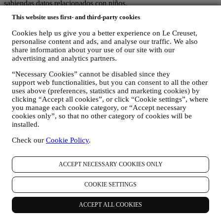
sabiendas datos relacionados con niños.
Podemos recopilar datos personales de usted cuando utiliza nuestro
This website uses first- and third-party cookies
sitio web (el "Sitio web"), registrar una cuenta de Le Creuset,
comprar un producto Le Creuset en el sitio Web o en nuestras
Cookies help us give you a better experience on Le Creuset,
tiendas Le Creuset (Boutiques Signature y Tiendas Outlet), o
personalise content and ads, and analyse our traffic. We also
suscribirse a nuestras comunicaciones de marketing. Los datos
share information about your use of our site with our
personales pueden referirse a:
advertising and analytics partners.
nombre, apellidos, dirección de correo electrónico, fecha de
“Necessary Cookies” cannot be disabled since they
nacimiento y otros datos de contacto (dirección, número de
support web functionalities, but you can consent to all the other
teléfono y dirección de correo electrónico), para registrar una
uses above (preferences, statistics and marketing cookies) by
clicking “Accept all cookies”, or click “Cookie settings”, where
cuenta de Le Creuset o comprar como usuario invitado, o para
you manage each cookie category, or “Accept necessary
suscribirse a nuestras comunicaciones de marketing
cookies only”, so that no other category of cookies will be
comunicaciones en la web o en la tienda.
installed.
sus datos de compra, por ejemplo, fecha y hora de compra,
datos de entrega, datos de productos y pagos y detalles, para
Check our
Cookie Policy
.
la gestión de sus pedidos.
datos sobre su historial de navegación en línea (por ejemplo,
identificadores en línea - como su dirección IP, versión del
ACCEPT NECESSARY COOKIES ONLY
navegador, sistema operativo, duración de la visita, usuario
que regresa, origen geográfico), recopilados durante sus
COOKIE SETTINGS
visitas al Sitio Web (ya sea que sea usuario registrado o no),
mediante el uso de registros y/o tecnologías de seguimiento
ACCEPT ALL COOKIES
como "cookies" y otras tecnologías similares (incluidos los
píxeles de seguimiento en los correos electrónicos), para