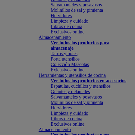
Salvamanteles y posavasos
Molinillos de sal y pimienta
Hervidores
Limpieza y cuidado
Libros de cocina
Exclusivos online
Almacenamiento
Ver todos los productos para
almacenaje
Tarros y botes
Porta utensilios
Colección Mascotas
Exlcusivos online
Herramientas y utensilios de cocina
Ver todos los productos en accesorios
Espátulas, cuchillos y utensilios
Guantes y delantales
Salvamanteles y posavasos
Molinillos de sal y pimienta
Hervidores
Limpieza y cuidado
Libros de cocina
Exclusivos online
Almacenamiento
Ver todos los productos para