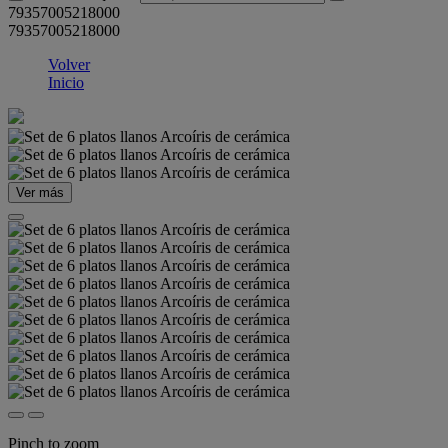
79357005218000
79357005218000
Volver
Inicio
Ver más
Pinch to zoom