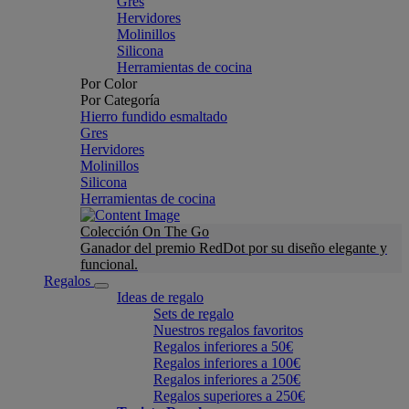
Gres
Hervidores
Molinillos
Silicona
Herramientas de cocina
Por Color
Por Categoría
Hierro fundido esmaltado
Gres
Hervidores
Molinillos
Silicona
Herramientas de cocina
Colección On The Go
Ganador del premio RedDot por su diseño elegante y
funcional.
Regalos
Ideas de regalo
Sets de regalo
Nuestros regalos favoritos
Regalos inferiores a 50€
Regalos inferiores a 100€
Regalos inferiores a 250€
Regalos superiores a 250€