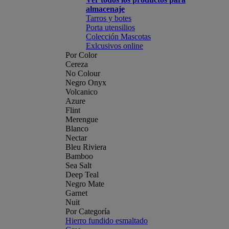
almacenaje
Tarros y botes
Porta utensilios
Colección Mascotas
Exlcusivos online
Por Color
Cereza
No Colour
Negro Onyx
Volcanico
Azure
Flint
Merengue
Blanco
Nectar
Bleu Riviera
Bamboo
Sea Salt
Deep Teal
Negro Mate
Garnet
Nuit
Por Categoría
Hierro fundido esmaltado