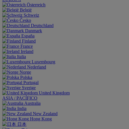
Österreich
België
Schweiz
Česko
Deutschland
Danmark
España
Finland
France
Ireland
Italia
Luxembourg
Nederland
Norge
Polska
Portugal
Sverige
United Kingdom
ASIA / PACÍFICO
Australia
India
New Zealand
Hong Kong
日本