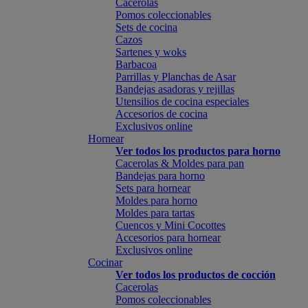
Cacerolas
Pomos coleccionables
Sets de cocina
Cazos
Sartenes y woks
Barbacoa
Parrillas y Planchas de Asar
Bandejas asadoras y rejillas
Utensilios de cocina especiales
Accesorios de cocina
Exclusivos online
Hornear
Ver todos los productos para horno
Cacerolas & Moldes para pan
Bandejas para horno
Sets para hornear
Moldes para horno
Moldes para tartas
Cuencos y Mini Cocottes
Accesorios para hornear
Exclusivos online
Cocinar
Ver todos los productos de cocción
Cacerolas
Pomos coleccionables