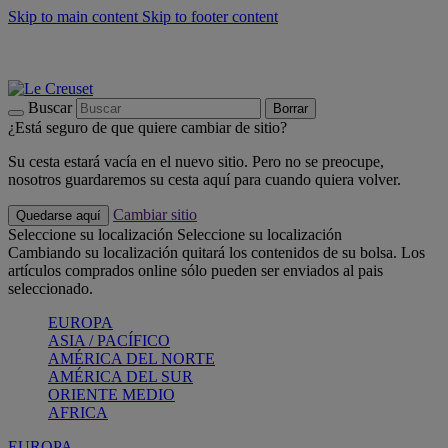
Skip to main content
Skip to footer content
📣 Últimas unidades: ahorra hasta un -40%
COMPRAR
Barbacoas, pícnics, crea tu verano con Le Creuset
COMPRAR
Descubre el color del verano: Bleu Riviera
COMPRAR
Buscar
Borrar
¿Está seguro de que quiere cambiar de sitio?
Su cesta estará vacía en el nuevo sitio. Pero no se preocupe,
nosotros guardaremos su cesta aquí para cuando quiera volver.
Cambiar sitio
Quedarse aquí
Seleccione su localización
Seleccione su localización
Cambiando su localización quitará los contenidos de su bolsa. Los
artículos comprados online sólo pueden ser enviados al pais
seleccionado.
EUROPA
ASIA / PACÍFICO
AMÉRICA DEL NORTE
AMÉRICA DEL SUR
ORIENTE MEDIO
AFRICA
EUROPA