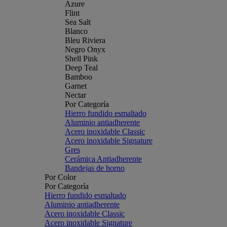
Azure
Flint
Sea Salt
Blanco
Bleu Riviera
Negro Onyx
Shell Pink
Deep Teal
Bamboo
Garnet
Nectar
Por Categoría
Hierro fundido esmaltado
Aluminio antiadherente
Acero inoxidable Classic
Acero inoxidable Signature
Gres
Cerámica Antiadherente
Bandejas de horno
Por Color
Por Categoría
Hierro fundido esmaltado
Aluminio antiadherente
Acero inoxidable Classic
Acero inoxidable Signature