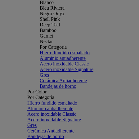
Blanco
Bleu Riviera
Negro Onyx
Shell Pink
Deep Teal
Bamboo
Garnet
Nectar
Por Categoría
Hierro fundido esmaltado
Aluminio antiadherente
Acero inoxidable Classic
Acero inoxidable Signature
Gres
Cerámica Antiadherente
Bandejas de horno
Por Color
Por Categoría
Hierro fundido esmaltado
Aluminio antiadherente
Acero inoxidable Classic
Acero inoxidable Signature
Gres
Cerámica Antiadherente
Bandejas de horno