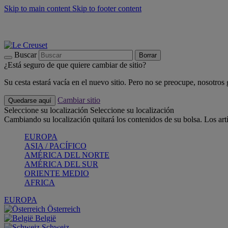
Skip to main content
Skip to footer content
📣 Últimas unidades: ahorra hasta un -40%
COMPRAR
Barbacoas, pícnics, crea tu verano con Le Creuset
COMPRAR
Descubre el color del verano: Bleu Riviera
COMPRAR
Buscar
Borrar
¿Está seguro de que quiere cambiar de sitio?
Su cesta estará vacía en el nuevo sitio. Pero no se preocupe, nosotros
Cambiar sitio
Quedarse aquí
Seleccione su localización
Seleccione su localización
Cambiando su localización quitará los contenidos de su bolsa. Los art
EUROPA
ASIA / PACÍFICO
AMÉRICA DEL NORTE
AMÉRICA DEL SUR
ORIENTE MEDIO
AFRICA
EUROPA
Österreich
België
Schweiz