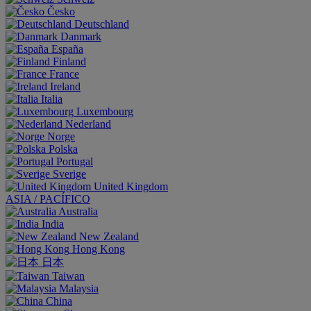
Česko
Deutschland
Danmark
España
Finland
France
Ireland
Italia
Luxembourg
Nederland
Norge
Polska
Portugal
Sverige
United Kingdom
ASIA / PACÍFICO
Australia
India
New Zealand
Hong Kong
日本
Taiwan
Malaysia
China