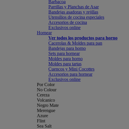
Barbacoa
Parrillas y Planchas de Asar
Bandejas asadoras y rejillas
Utensilios de cocina especiales
Accesorios de cocina
Exclusivos online
Hornear
Ver todos los productos para horno
Cacerolas & Moldes para pan
Bandejas para horno
Sets para hornear
Moldes para horno
Moldes para tartas
Cuencos y Mini Cocottes
Accesorios para hornear
Exclusivos online
Por Color
No Colour
Cereza
Volcanico
Negro Mate
Merengue
Azure
Flint
Sea Salt