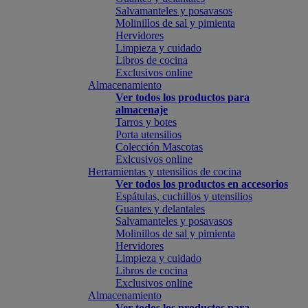
Salvamanteles y posavasos
Molinillos de sal y pimienta
Hervidores
Limpieza y cuidado
Libros de cocina
Exclusivos online
Almacenamiento
Ver todos los productos para
almacenaje
Tarros y botes
Porta utensilios
Colección Mascotas
Exlcusivos online
Herramientas y utensilios de cocina
Ver todos los productos en accesorios
Espátulas, cuchillos y utensilios
Guantes y delantales
Salvamanteles y posavasos
Molinillos de sal y pimienta
Hervidores
Limpieza y cuidado
Libros de cocina
Exclusivos online
Almacenamiento
Ver todos los productos para