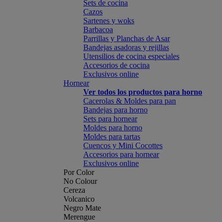
Sets de cocina
Cazos
Sartenes y woks
Barbacoa
Parrillas y Planchas de Asar
Bandejas asadoras y rejillas
Utensilios de cocina especiales
Accesorios de cocina
Exclusivos online
Hornear
Ver todos los productos para horno
Cacerolas & Moldes para pan
Bandejas para horno
Sets para hornear
Moldes para horno
Moldes para tartas
Cuencos y Mini Cocottes
Accesorios para hornear
Exclusivos online
Por Color
No Colour
Cereza
Volcanico
Negro Mate
Merengue