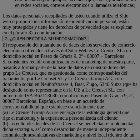
en redes sociales, correos electrónicos o llamadas telefónicas).
Los datos personales recopilados de usted cuando utiliza el Sitio
web o proporciona información de identificación personal, están
muy protegidos y tiene los derechos de privacidad que se explican
en el párrafo 8) a continuación.
2. ¿QUIEN RECOPILA SU INFORMACION?
El responsable del tratamiento de datos de los servicios de comercio
electrónico ofrecidos a través del Sitio Web es Le Creuset SL con
domicilio social en Paseo de Gracia 9, 2º - 08007 – Barcelona.
Si consientes recibir comunicaciones de marketing de nuestra parte,
pasarás a formar parte de la base de datos de consumidores del
grupo Le Creuset, que es gestionada, como corresponsables del
tratamiento, por Le Creuset SL y Le Creuset Group AG, con
domicilio social en Neuhofstrasse 4, Baar, Zugo, 6340 Suiza (que ha
designado como representante en la UE a Le Creuset SL, con
número de IVA B62153630, con oficinas en Paseo de Gracia 9, 2º,
08007 Barcelona, España), en base a un acuerdo de
corresponsabilidad que establece esencialmente que
(a) Le Creuset Group AG se encarga de la estrategia general que
rige el marketing y la experiencia personalizada del cliente;
(b) las entidades locales de Le Creuset se benefician e implementan
dicha estrategia, así como desarrollan de manera independiente
comunicaciones/iniciativas de marketing a nivel local (dentro de un