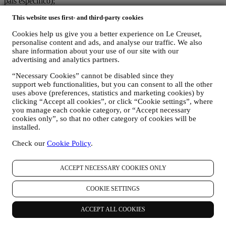
país específico);
(c) ambos corresponsables están obligados a atender las solicitudes
This website uses first- and third-party cookies
de derechos de los interesados.
3. ¿POR QUÉ RECOPILAMOS ESTA INFORMACIÓN?
Cookies help us give you a better experience on Le Creuset,
Podemos procesar sus datos para los siguientes fines:
personalise content and ads, and analyse our traffic. We also
share information about your use of our site with our
PARA NUESTRAS OBLIGACIONES LEGALES Es
advertising and analytics partners.
posible que tengamos que procesar algunos datos sobre usted
para cumplir con nuestras obligaciones legales y otras
“Necessary Cookies” cannot be disabled since they
obligaciones derivadas de las instrucciones recibidas de las
support web functionalities, but you can consent to all the other
autoridades.
uses above (preferences, statistics and marketing cookies) by
PARA CREAR UNA CUENTA LE CREUSET
clicking “Accept all cookies”, or click “Cookie settings”, where
you manage each cookie category, or “Accept necessary
Utilizaremos sus datos para crear una cuenta de Le Creuset
cookies only”, so that no other category of cookies will be
que le dará acceso a una serie de ventajas dedicadas a los
installed.
usuarios registrados, para disfrutar mejor de nuestros
servicios, tales como un pago más rápido, guardar múltiples
Check our
Cookie Policy
.
direcciones de envío, ver y realizar un seguimiento de
pedidos. Cualquier actividad de procesamiento es necesaria
para permitirnos proporcionarle estos servicios como titular de
ACCEPT NECESSARY COOKIES ONLY
una cuenta de Le Creuset.
PARA GESTIONAR SUS PEDIDOS Y
COOKIE SETTINGS
PROPORCIONARLE NUESTROS PRODUCTOS,
SERVICIOS Y ASISTENCIA. Utilizaremos sus datos para
ACCEPT ALL COOKIES
gestionar nuestra relación contractual con usted, su compra de
productos en el Sitio web y/o en nuestras tiendas Le Creuset,