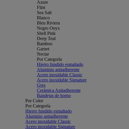
Azure
Flint
Sea Salt
Blanco
Bleu Riviera
Negro Onyx
Shell Pink
Deep Teal
Bamboo
Garnet
Nectar
Por Categoría
Hierro fundido esmaltado
Aluminio antiadherente
Acero inoxidable Classic
Acero inoxidable Signature
Gres
Cerámica Antiadherente
Bandejas de horno
Por Color
Por Categoría
Hierro fundido esmaltado
Aluminio antiadherente
Acero inoxidable Classic
Acero inoxidable Signature