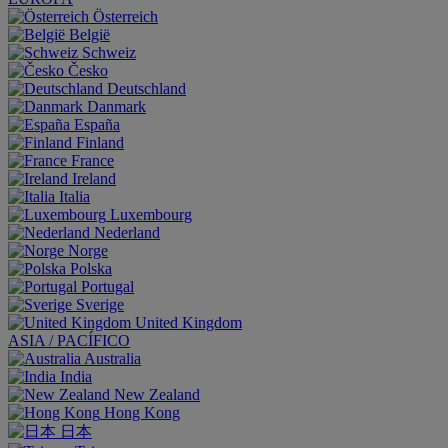
Österreich
België
Schweiz
Česko
Deutschland
Danmark
España
Finland
France
Ireland
Italia
Luxembourg
Nederland
Norge
Polska
Portugal
Sverige
United Kingdom
ASIA / PACÍFICO
Australia
India
New Zealand
Hong Kong
日本