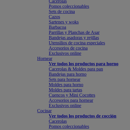
Cacerolas
Pomos coleccionables
Sets de cocina
Cazos
Sartenes y woks
Barbacoa
Parrillas y Planchas de Asar
Bandejas asadoras y rejillas
Utensilios de cocina especiales
Accesorios de cocina
Exclusivos online
Hornear
Ver todos los productos para horno
Cacerolas & Moldes para pan
Bandejas para horno
Sets para hornear
Moldes para horno
Moldes para tartas
Cuencos y Mini Cocottes
Accesorios para hornear
Exclusivos online
Cocinar
Ver todos los productos de cocción
Cacerolas
Pomos coleccionables