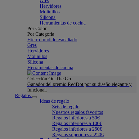
Gres
Hervidores
Molinillos
Silicona
Herramientas de cocina
Por Color
Por Categoría
Hierro fundido esmaltado
Gres
Hervidores
Molinillos
Silicona
Herramientas de cocina
Colección On The Go
Ganador del premio RedDot por su diseño elegante y
funcional.
Regalos
Ideas de regalo
Sets de regalo
Nuestros regalos favoritos
Regalos inferiores a 50€
Regalos inferiores a 100€
Regalos inferiores a 250€
Regalos superiores a 250€