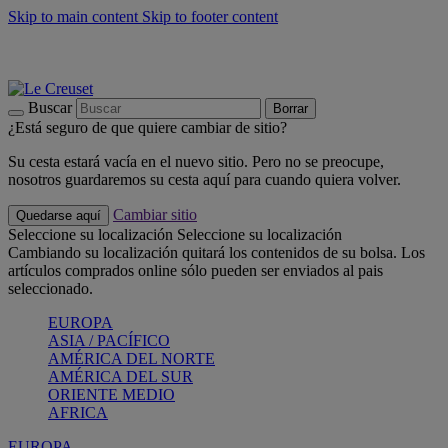
Skip to main content
Skip to footer content
📣 Últimas unidades: ahorra hasta un -40%
COMPRAR
Barbacoas, pícnics, crea tu verano con Le Creuset
COMPRAR
Descubre el color del verano: Bleu Riviera
COMPRAR
Buscar
Borrar
¿Está seguro de que quiere cambiar de sitio?
Su cesta estará vacía en el nuevo sitio. Pero no se preocupe,
nosotros guardaremos su cesta aquí para cuando quiera volver.
Cambiar sitio
Quedarse aquí
Seleccione su localización
Seleccione su localización
Cambiando su localización quitará los contenidos de su bolsa. Los
artículos comprados online sólo pueden ser enviados al pais
seleccionado.
EUROPA
ASIA / PACÍFICO
AMÉRICA DEL NORTE
AMÉRICA DEL SUR
ORIENTE MEDIO
AFRICA
EUROPA