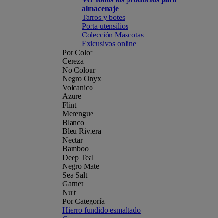
almacenaje
Tarros y botes
Porta utensilios
Colección Mascotas
Exlcusivos online
Por Color
Cereza
No Colour
Negro Onyx
Volcanico
Azure
Flint
Merengue
Blanco
Bleu Riviera
Nectar
Bamboo
Deep Teal
Negro Mate
Sea Salt
Garnet
Nuit
Por Categoría
Hierro fundido esmaltado