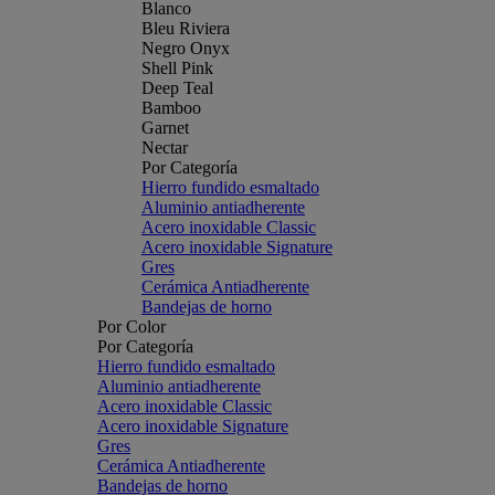
Blanco
Bleu Riviera
Negro Onyx
Shell Pink
Deep Teal
Bamboo
Garnet
Nectar
Por Categoría
Hierro fundido esmaltado
Aluminio antiadherente
Acero inoxidable Classic
Acero inoxidable Signature
Gres
Cerámica Antiadherente
Bandejas de horno
Por Color
Por Categoría
Hierro fundido esmaltado
Aluminio antiadherente
Acero inoxidable Classic
Acero inoxidable Signature
Gres
Cerámica Antiadherente
Bandejas de horno