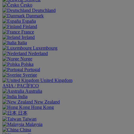
Česko
Deutschland
Danmark
España
Finland
France
Ireland
Italia
Luxembourg
Nederland
Norge
Polska
Portugal
Sverige
United Kingdom
ASIA / PACÍFICO
Australia
India
New Zealand
Hong Kong
日本
Taiwan
Malaysia
China