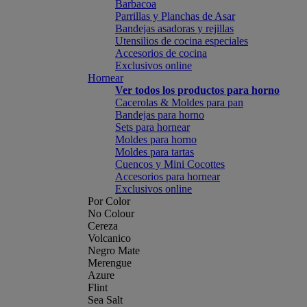
Barbacoa
Parrillas y Planchas de Asar
Bandejas asadoras y rejillas
Utensilios de cocina especiales
Accesorios de cocina
Exclusivos online
Hornear
Ver todos los productos para horno
Cacerolas & Moldes para pan
Bandejas para horno
Sets para hornear
Moldes para horno
Moldes para tartas
Cuencos y Mini Cocottes
Accesorios para hornear
Exclusivos online
Por Color
No Colour
Cereza
Volcanico
Negro Mate
Merengue
Azure
Flint
Sea Salt