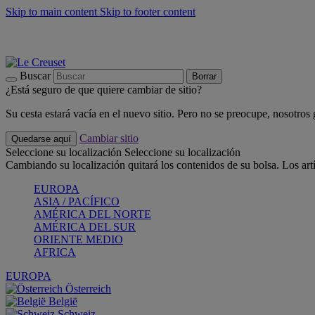
Skip to main content
Skip to footer content
📣 Últimas unidades: ahorra hasta un -40%
COMPRAR
Barbacoas, pícnics, crea tu verano con Le Creuset
COMPRAR
Descubre el color del verano: Bleu Riviera
COMPRAR
Buscar
Borrar
¿Está seguro de que quiere cambiar de sitio?
Su cesta estará vacía en el nuevo sitio. Pero no se preocupe, nosotros
Cambiar sitio
Quedarse aquí
Seleccione su localización
Seleccione su localización
Cambiando su localización quitará los contenidos de su bolsa. Los art
EUROPA
ASIA / PACÍFICO
AMÉRICA DEL NORTE
AMÉRICA DEL SUR
ORIENTE MEDIO
AFRICA
EUROPA
Österreich
België
Schweiz