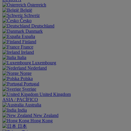
Österreich
België
Schweiz
Česko
Deutschland
Danmark
España
Finland
France
Ireland
Italia
Luxembourg
Nederland
Norge
Polska
Portugal
Sverige
United Kingdom
ASIA / PACÍFICO
Australia
India
New Zealand
Hong Kong
日本