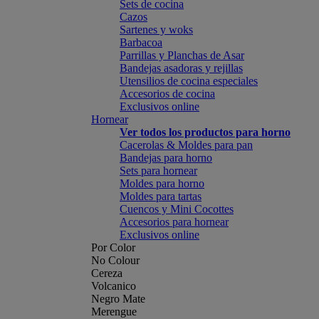
Sets de cocina
Cazos
Sartenes y woks
Barbacoa
Parrillas y Planchas de Asar
Bandejas asadoras y rejillas
Utensilios de cocina especiales
Accesorios de cocina
Exclusivos online
Hornear
Ver todos los productos para horno
Cacerolas & Moldes para pan
Bandejas para horno
Sets para hornear
Moldes para horno
Moldes para tartas
Cuencos y Mini Cocottes
Accesorios para hornear
Exclusivos online
Por Color
No Colour
Cereza
Volcanico
Negro Mate
Merengue