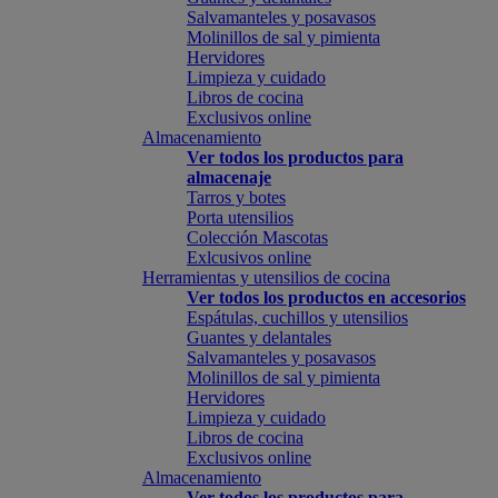
Salvamanteles y posavasos
Molinillos de sal y pimienta
Hervidores
Limpieza y cuidado
Libros de cocina
Exclusivos online
Almacenamiento
Ver todos los productos para
almacenaje
Tarros y botes
Porta utensilios
Colección Mascotas
Exlcusivos online
Herramientas y utensilios de cocina
Ver todos los productos en accesorios
Espátulas, cuchillos y utensilios
Guantes y delantales
Salvamanteles y posavasos
Molinillos de sal y pimienta
Hervidores
Limpieza y cuidado
Libros de cocina
Exclusivos online
Almacenamiento
Ver todos los productos para