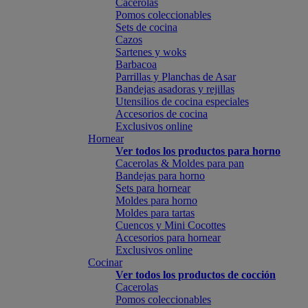
Cacerolas
Pomos coleccionables
Sets de cocina
Cazos
Sartenes y woks
Barbacoa
Parrillas y Planchas de Asar
Bandejas asadoras y rejillas
Utensilios de cocina especiales
Accesorios de cocina
Exclusivos online
Hornear
Ver todos los productos para horno
Cacerolas & Moldes para pan
Bandejas para horno
Sets para hornear
Moldes para horno
Moldes para tartas
Cuencos y Mini Cocottes
Accesorios para hornear
Exclusivos online
Cocinar
Ver todos los productos de cocción
Cacerolas
Pomos coleccionables