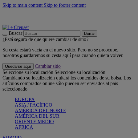
Skip to main content
Skip to footer content
📣 Últimas unidades: ahorra hasta un -40%
COMPRAR
Barbacoas, pícnics, crea tu verano con Le Creuset
COMPRAR
Descubre el color del verano: Bleu Riviera
COMPRAR
Buscar
Borrar
¿Está seguro de que quiere cambiar de sitio?
Su cesta estará vacía en el nuevo sitio. Pero no se preocupe,
nosotros guardaremos su cesta aquí para cuando quiera volver.
Cambiar sitio
Quedarse aquí
Seleccione su localización
Seleccione su localización
Cambiando su localización quitará los contenidos de su bolsa. Los
artículos comprados online sólo pueden ser enviados al pais
seleccionado.
EUROPA
ASIA / PACÍFICO
AMÉRICA DEL NORTE
AMÉRICA DEL SUR
ORIENTE MEDIO
AFRICA
EUROPA