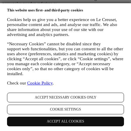
personales pueden referirse a:
This website uses first- and third-party cookies
nombre, apellidos, dirección de correo electrónico, fecha de
nacimiento y otros datos de contacto (dirección, número de
Cookies help us give you a better experience on Le Creuset,
teléfono y dirección de correo electrónico), para registrar una
personalise content and ads, and analyse our traffic. We also
cuenta de Le Creuset o comprar como usuario invitado, o para
share information about your use of our site with our
suscribirse a nuestras comunicaciones de marketing
advertising and analytics partners.
comunicaciones en la web o en la tienda.
“Necessary Cookies” cannot be disabled since they
sus datos de compra, por ejemplo, fecha y hora de compra,
support web functionalities, but you can consent to all the other
datos de entrega, datos de productos y pagos y detalles, para
uses above (preferences, statistics and marketing cookies) by
la gestión de sus pedidos.
clicking “Accept all cookies”, or click “Cookie settings”, where
datos sobre su historial de navegación en línea (por ejemplo,
you manage each cookie category, or “Accept necessary
identificadores en línea - como su dirección IP, versión del
cookies only”, so that no other category of cookies will be
navegador, sistema operativo, duración de la visita, usuario
installed.
que regresa, origen geográfico), recopilados durante sus
visitas al Sitio Web (ya sea que sea usuario registrado o no),
Check our
Cookie Policy
.
mediante el uso de registros y/o tecnologías de seguimiento
como "cookies" y otras tecnologías similares (incluidos los
píxeles de seguimiento en los correos electrónicos), para
ACCEPT NECESSARY COOKIES ONLY
mejorar nuestros servicios y anuncios, o para nuestro análisis
estadístico - en la mayoría de los casos no podremos
COOKIE SETTINGS
identificarlo a través de esta información técnica. Para obtener
información sobre la recopilación de datos a través de
ACCEPT ALL COOKIES
cookies, consulte nuestra Política de Cookies
aquí
).
sus comentarios, solicitudes, quejas, preguntas o interacciones