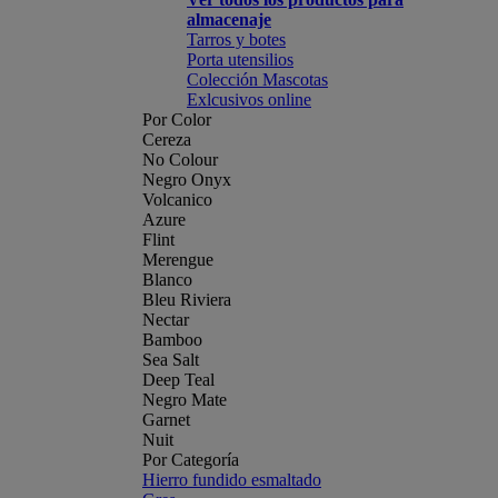
almacenaje
Tarros y botes
Porta utensilios
Colección Mascotas
Exlcusivos online
Por Color
Cereza
No Colour
Negro Onyx
Volcanico
Azure
Flint
Merengue
Blanco
Bleu Riviera
Nectar
Bamboo
Sea Salt
Deep Teal
Negro Mate
Garnet
Nuit
Por Categoría
Hierro fundido esmaltado