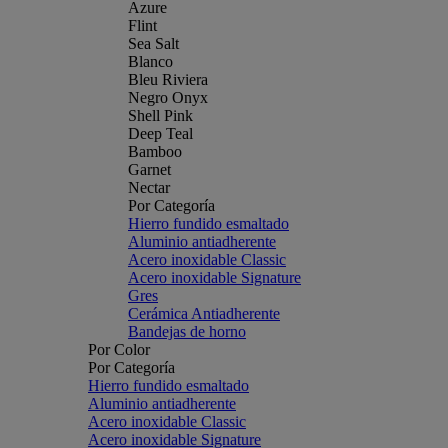
Azure
Flint
Sea Salt
Blanco
Bleu Riviera
Negro Onyx
Shell Pink
Deep Teal
Bamboo
Garnet
Nectar
Por Categoría
Hierro fundido esmaltado
Aluminio antiadherente
Acero inoxidable Classic
Acero inoxidable Signature
Gres
Cerámica Antiadherente
Bandejas de horno
Por Color
Por Categoría
Hierro fundido esmaltado
Aluminio antiadherente
Acero inoxidable Classic
Acero inoxidable Signature