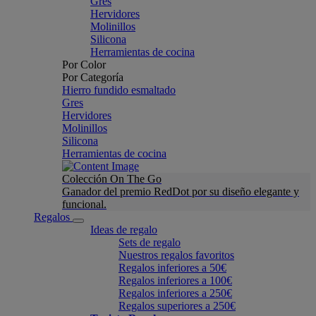
Gres
Hervidores
Molinillos
Silicona
Herramientas de cocina
Por Color
Por Categoría
Hierro fundido esmaltado
Gres
Hervidores
Molinillos
Silicona
Herramientas de cocina
Colección On The Go
Ganador del premio RedDot por su diseño elegante y
funcional.
Regalos
Ideas de regalo
Sets de regalo
Nuestros regalos favoritos
Regalos inferiores a 50€
Regalos inferiores a 100€
Regalos inferiores a 250€
Regalos superiores a 250€