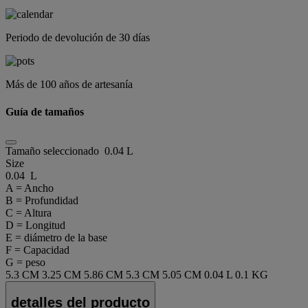
Periodo de devolución de 30 días
Más de 100 años de artesanía
Guía de tamaños
Tamaño seleccionado
0.04 L
Size
0.04 L
A = Ancho
B = Profundidad
C = Altura
D = Longitud
E = diámetro de la base
F = Capacidad
G = peso
5.3 CM
3.25 CM
5.86 CM
5.3 CM
5.05 CM
0.04 L
0.1 KG
detalles del producto