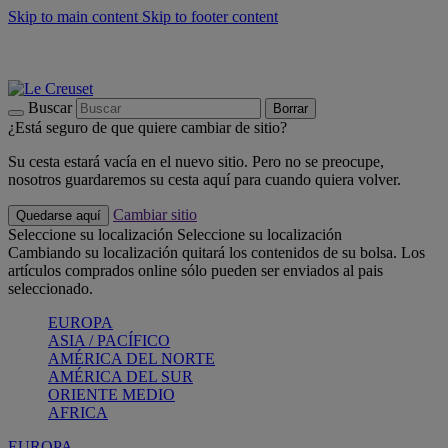
Skip to main content
Skip to footer content
📣 Últimas unidades: ahorra hasta un -40%
COMPRAR
Barbacoas, pícnics, crea tu verano con Le Creuset
COMPRAR
Descubre el color del verano: Bleu Riviera
COMPRAR
Buscar
Borrar
¿Está seguro de que quiere cambiar de sitio?
Su cesta estará vacía en el nuevo sitio. Pero no se preocupe,
nosotros guardaremos su cesta aquí para cuando quiera volver.
Cambiar sitio
Quedarse aquí
Seleccione su localización
Seleccione su localización
Cambiando su localización quitará los contenidos de su bolsa. Los
artículos comprados online sólo pueden ser enviados al pais
seleccionado.
EUROPA
ASIA / PACÍFICO
AMÉRICA DEL NORTE
AMÉRICA DEL SUR
ORIENTE MEDIO
AFRICA
EUROPA