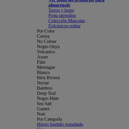
almacenaje
Tarros y botes
Porta utensilios
Colección Mascotas
Exlcusivos online
Por Color
Cereza
No Colour
Negro Onyx
Volcanico
Azure
Flint
Merengue
Blanco
Bleu Riviera
Nectar
Bamboo
Deep Teal
Negro Mate
Sea Salt
Garnet
Nuit
Por Categoría
Hierro fundido esmaltado