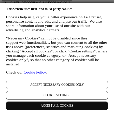
2. ¿QUIEN RECOPILA SU INFORMACION?
El responsable del tratamiento de datos de los servicios de comercio
This website uses first- and third-party cookies
electrónico ofrecidos a través del Sitio Web es Le Creuset SL con
domicilio social en Paseo de Gracia 9, 2º - 08007 – Barcelona.
Cookies help us give you a better experience on Le Creuset,
Si consientes recibir comunicaciones de marketing de nuestra parte,
personalise content and ads, and analyse our traffic. We also
share information about your use of our site with our
pasarás a formar parte de la base de datos de consumidores del
advertising and analytics partners.
grupo Le Creuset, que es gestionada, como corresponsables del
tratamiento, por Le Creuset SL y Le Creuset Group AG, con
“Necessary Cookies” cannot be disabled since they
domicilio social en Neuhofstrasse 4, Baar, Zugo, 6340 Suiza (que ha
support web functionalities, but you can consent to all the other
designado como representante en la UE a Le Creuset SL, con
uses above (preferences, statistics and marketing cookies) by
número de IVA B62153630, con oficinas en Paseo de Gracia 9, 2º,
clicking “Accept all cookies”, or click “Cookie settings”, where
08007 Barcelona, España), en base a un acuerdo de
you manage each cookie category, or “Accept necessary
corresponsabilidad que establece esencialmente que
cookies only”, so that no other category of cookies will be
(a) Le Creuset Group AG se encarga de la estrategia general que
installed.
rige el marketing y la experiencia personalizada del cliente;
(b) las entidades locales de Le Creuset se benefician e implementan
Check our
Cookie Policy
.
dicha estrategia, así como desarrollan de manera independiente
comunicaciones/iniciativas de marketing a nivel local (dentro de un
ACCEPT NECESSARY COOKIES ONLY
país específico);
(c) ambos corresponsables están obligados a atender las solicitudes
de derechos de los interesados.
COOKIE SETTINGS
3. ¿POR QUÉ RECOPILAMOS ESTA INFORMACIÓN?
Podemos procesar sus datos para los siguientes fines:
ACCEPT ALL COOKIES
PARA NUESTRAS OBLIGACIONES LEGALES Es