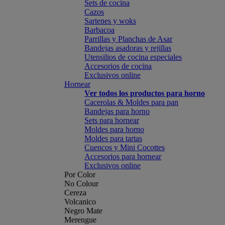
Sets de cocina
Cazos
Sartenes y woks
Barbacoa
Parrillas y Planchas de Asar
Bandejas asadoras y rejillas
Utensilios de cocina especiales
Accesorios de cocina
Exclusivos online
Hornear
Ver todos los productos para horno
Cacerolas & Moldes para pan
Bandejas para horno
Sets para hornear
Moldes para horno
Moldes para tartas
Cuencos y Mini Cocottes
Accesorios para hornear
Exclusivos online
Por Color
No Colour
Cereza
Volcanico
Negro Mate
Merengue