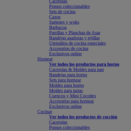
Cacerolas
Pomos coleccionables
Sets de cocina
Cazos
Sartenes y woks
Barbacoa
Parrillas y Planchas de Asar
Bandejas asadoras y rejillas
Utensilios de cocina especiales
Accesorios de cocina
Exclusivos online
Hornear
Ver todos los productos para horno
Cacerolas & Moldes para pan
Bandejas para horno
Sets para hornear
Moldes para horno
Moldes para tartas
Cuencos y Mini Cocottes
Accesorios para hornear
Exclusivos online
Cocinar
Ver todos los productos de cocción
Cacerolas
Pomos coleccionables