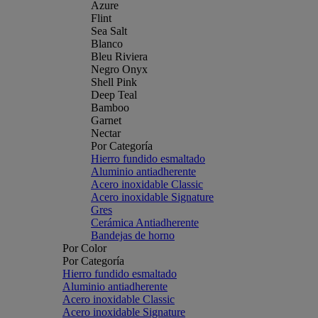
Azure
Flint
Sea Salt
Blanco
Bleu Riviera
Negro Onyx
Shell Pink
Deep Teal
Bamboo
Garnet
Nectar
Por Categoría
Hierro fundido esmaltado
Aluminio antiadherente
Acero inoxidable Classic
Acero inoxidable Signature
Gres
Cerámica Antiadherente
Bandejas de horno
Por Color
Por Categoría
Hierro fundido esmaltado
Aluminio antiadherente
Acero inoxidable Classic
Acero inoxidable Signature