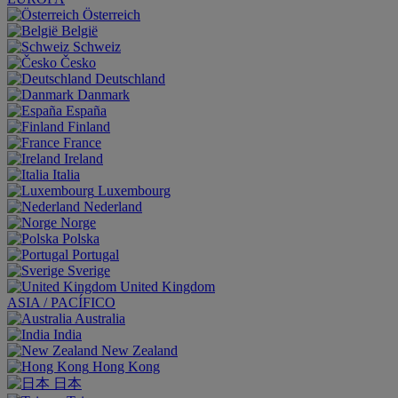
Österreich
België
Schweiz
Česko
Deutschland
Danmark
España
Finland
France
Ireland
Italia
Luxembourg
Nederland
Norge
Polska
Portugal
Sverige
United Kingdom
ASIA / PACÍFICO
Australia
India
New Zealand
Hong Kong
日本