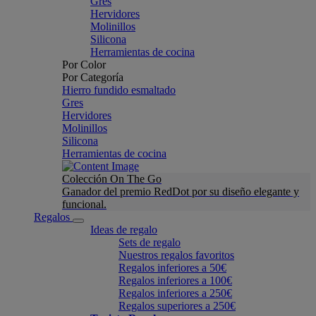
Gres
Hervidores
Molinillos
Silicona
Herramientas de cocina
Por Color
Por Categoría
Hierro fundido esmaltado
Gres
Hervidores
Molinillos
Silicona
Herramientas de cocina
Colección On The Go
Ganador del premio RedDot por su diseño elegante y
funcional.
Regalos
Ideas de regalo
Sets de regalo
Nuestros regalos favoritos
Regalos inferiores a 50€
Regalos inferiores a 100€
Regalos inferiores a 250€
Regalos superiores a 250€