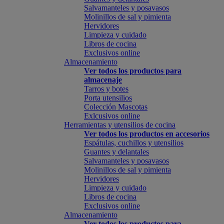
Salvamanteles y posavasos
Molinillos de sal y pimienta
Hervidores
Limpieza y cuidado
Libros de cocina
Exclusivos online
Almacenamiento
Ver todos los productos para
almacenaje
Tarros y botes
Porta utensilios
Colección Mascotas
Exlcusivos online
Herramientas y utensilios de cocina
Ver todos los productos en accesorios
Espátulas, cuchillos y utensilios
Guantes y delantales
Salvamanteles y posavasos
Molinillos de sal y pimienta
Hervidores
Limpieza y cuidado
Libros de cocina
Exclusivos online
Almacenamiento
Ver todos los productos para