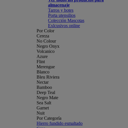
almacenaje
Tarros y botes
Porta utensilios
Colección Mascotas
Exlcusivos online
Por Color
Cereza
No Colour
Negro Onyx
Volcanico
Azure
Flint
Merengue
Blanco
Bleu Riviera
Nectar
Bamboo
Deep Teal
Negro Mate
Sea Salt
Garnet
Nuit
Por Categoría
Hierro fundido esmaltado