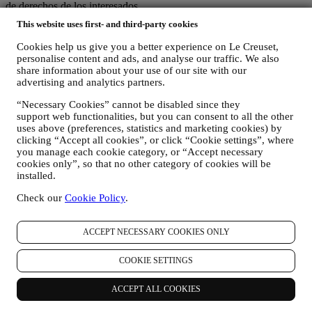
de derechos de los interesados.
3. ¿POR QUÉ RECOPILAMOS ESTA INFORMACIÓN?
This website uses first- and third-party cookies
Podemos procesar sus datos para los siguientes fines:
Cookies help us give you a better experience on Le Creuset,
PARA NUESTRAS OBLIGACIONES LEGALES Es
personalise content and ads, and analyse our traffic. We also
posible que tengamos que procesar algunos datos sobre usted
share information about your use of our site with our
para cumplir con nuestras obligaciones legales y otras
advertising and analytics partners.
obligaciones derivadas de las instrucciones recibidas de las
“Necessary Cookies” cannot be disabled since they
autoridades.
support web functionalities, but you can consent to all the other
PARA CREAR UNA CUENTA LE CREUSET
uses above (preferences, statistics and marketing cookies) by
Utilizaremos sus datos para crear una cuenta de Le Creuset
clicking “Accept all cookies”, or click “Cookie settings”, where
que le dará acceso a una serie de ventajas dedicadas a los
you manage each cookie category, or “Accept necessary
usuarios registrados, para disfrutar mejor de nuestros
cookies only”, so that no other category of cookies will be
servicios, tales como un pago más rápido, guardar múltiples
installed.
direcciones de envío, ver y realizar un seguimiento de
pedidos. Cualquier actividad de procesamiento es necesaria
Check our
Cookie Policy
.
para permitirnos proporcionarle estos servicios como titular de
una cuenta de Le Creuset.
PARA GESTIONAR SUS PEDIDOS Y
ACCEPT NECESSARY COOKIES ONLY
PROPORCIONARLE NUESTROS PRODUCTOS,
SERVICIOS Y ASISTENCIA. Utilizaremos sus datos para
COOKIE SETTINGS
gestionar nuestra relación contractual con usted, su compra de
productos en el Sitio web y/o en nuestras tiendas Le Creuset,
ACCEPT ALL COOKIES
su uso del Sitio web, cualquier asistencia posterior a la venta o
su participación en nuestros concursos. Es posible que