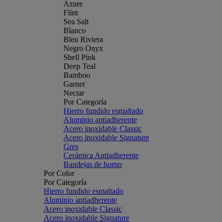
Azure
Flint
Sea Salt
Blanco
Bleu Riviera
Negro Onyx
Shell Pink
Deep Teal
Bamboo
Garnet
Nectar
Por Categoría
Hierro fundido esmaltado
Aluminio antiadherente
Acero inoxidable Classic
Acero inoxidable Signature
Gres
Cerámica Antiadherente
Bandejas de horno
Por Color
Por Categoría
Hierro fundido esmaltado
Aluminio antiadherente
Acero inoxidable Classic
Acero inoxidable Signature