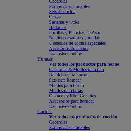
Cacerolas
Pomos coleccionables
Sets de cocina
Cazos
Sartenes y woks
Barbacoa
Parrillas y Planchas de Asar
Bandejas asadoras y rejillas
Utensilios de cocina especiales
Accesorios de cocina
Exclusivos online
Hornear
Ver todos los productos para horno
Cacerolas & Moldes para pan
Bandejas para horno
Sets para hornear
Moldes para horno
Moldes para tartas
Cuencos y Mini Cocottes
Accesorios para hornear
Exclusivos online
Cocinar
Ver todos los productos de cocción
Cacerolas
Pomos coleccionables