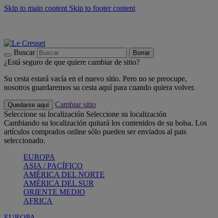
Skip to main content
Skip to footer content
📣 Últimas unidades: ahorra hasta un -40%
COMPRAR
Barbacoas, pícnics, crea tu verano con Le Creuset
COMPRAR
Descubre el color del verano: Bleu Riviera
COMPRAR
Buscar
Borrar
¿Está seguro de que quiere cambiar de sitio?
Su cesta estará vacía en el nuevo sitio. Pero no se preocupe,
nosotros guardaremos su cesta aquí para cuando quiera volver.
Cambiar sitio
Quedarse aquí
Seleccione su localización
Seleccione su localización
Cambiando su localización quitará los contenidos de su bolsa. Los
artículos comprados online sólo pueden ser enviados al pais
seleccionado.
EUROPA
ASIA / PACÍFICO
AMÉRICA DEL NORTE
AMÉRICA DEL SUR
ORIENTE MEDIO
AFRICA
EUROPA