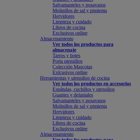
Salvamanteles y posavasos
Molinillos de sal y pimienta
Hervidores
Limpieza y cuidado
Libros de cocina
Exclusivos online
Almacenamiento
Ver todos los productos para
almacenaje
Tarros y botes
Porta utensilios
Colección Mascotas
Exlcusivos online
Herramientas y utensilios de cocina
Ver todos los productos en accesorios
Espátulas, cuchillos y utensilios
Guantes y delantales
Salvamanteles y posavasos
Molinillos de sal y pimienta
Hervidores
Limpieza y cuidado
Libros de cocina
Exclusivos online
Almacenamiento
Ver todos los productos para