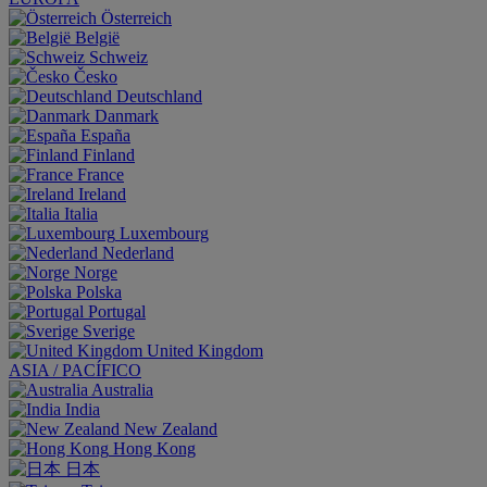
Österreich
België
Schweiz
Česko
Deutschland
Danmark
España
Finland
France
Ireland
Italia
Luxembourg
Nederland
Norge
Polska
Portugal
Sverige
United Kingdom
ASIA / PACÍFICO
Australia
India
New Zealand
Hong Kong
日本