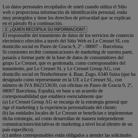
Los datos personales recopilados de usted cuando utiliza el Sitio
web o proporciona información de identificación personal, están
muy protegidos y tiene los derechos de privacidad que se explican
en el párrafo 8) a continuación.
2. ¿QUIEN RECOPILA SU INFORMACION?
El responsable del tratamiento de datos de los servicios de comercio
electrónico ofrecidos a través del Sitio Web es Le Creuset SL con
domicilio social en Paseo de Gracia 9, 2º - 08007 – Barcelona.
Si consientes recibir comunicaciones de marketing de nuestra parte,
pasarás a formar parte de la base de datos de consumidores del
grupo Le Creuset, que es gestionada, como corresponsables del
tratamiento, por Le Creuset SL y Le Creuset Group AG, con
domicilio social en Neuhofstrasse 4, Baar, Zugo, 6340 Suiza (que ha
designado como representante en la UE a Le Creuset SL, con
número de IVA B62153630, con oficinas en Paseo de Gracia 9, 2º,
08007 Barcelona, España), en base a un acuerdo de
corresponsabilidad que establece esencialmente que
(a) Le Creuset Group AG se encarga de la estrategia general que
rige el marketing y la experiencia personalizada del cliente;
(b) las entidades locales de Le Creuset se benefician e implementan
dicha estrategia, así como desarrollan de manera independiente
comunicaciones/iniciativas de marketing a nivel local (dentro de un
país específico);
(c) ambos corresponsables están obligados a atender las solicitudes