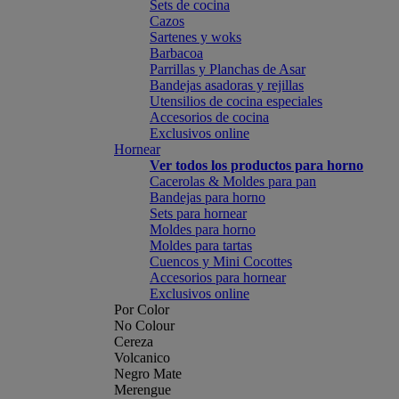
Sets de cocina
Cazos
Sartenes y woks
Barbacoa
Parrillas y Planchas de Asar
Bandejas asadoras y rejillas
Utensilios de cocina especiales
Accesorios de cocina
Exclusivos online
Hornear
Ver todos los productos para horno
Cacerolas & Moldes para pan
Bandejas para horno
Sets para hornear
Moldes para horno
Moldes para tartas
Cuencos y Mini Cocottes
Accesorios para hornear
Exclusivos online
Por Color
No Colour
Cereza
Volcanico
Negro Mate
Merengue