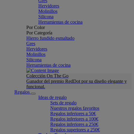
Gres
Hervidores
Molinillos
Silicona
Herramientas de cocina
Por Color
Por Categoría
Hierro fundido esmaltado
Gres
Hervidores
Molinillos
Silicona
Herramientas de cocina
Colección On The Go
Ganador del premio RedDot por su diseño elegante y
funcional.
Regalos
Ideas de regalo
Sets de regalo
Nuestros regalos favoritos
Regalos inferiores a 50€
Regalos inferiores a 100€
Regalos inferiores a 250€
Regalos superiores a 250€