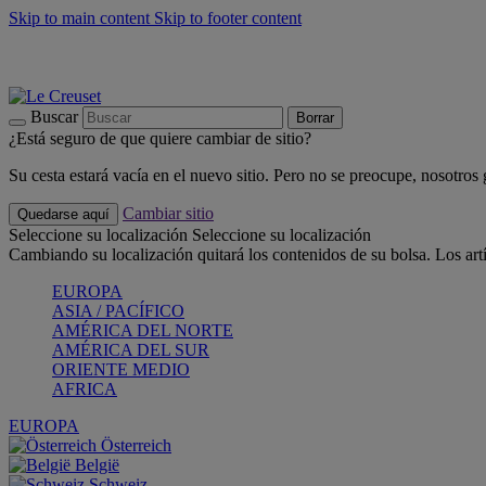
Skip to main content
Skip to footer content
📣 Últimas unidades: ahorra hasta un -40%
COMPRAR
Barbacoas, pícnics, crea tu verano con Le Creuset
COMPRAR
Descubre el color del verano: Bleu Riviera
COMPRAR
Buscar
Borrar
¿Está seguro de que quiere cambiar de sitio?
Su cesta estará vacía en el nuevo sitio. Pero no se preocupe, nosotros
Cambiar sitio
Quedarse aquí
Seleccione su localización
Seleccione su localización
Cambiando su localización quitará los contenidos de su bolsa. Los art
EUROPA
ASIA / PACÍFICO
AMÉRICA DEL NORTE
AMÉRICA DEL SUR
ORIENTE MEDIO
AFRICA
EUROPA
Österreich
België
Schweiz