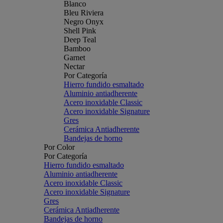
Blanco
Bleu Riviera
Negro Onyx
Shell Pink
Deep Teal
Bamboo
Garnet
Nectar
Por Categoría
Hierro fundido esmaltado
Aluminio antiadherente
Acero inoxidable Classic
Acero inoxidable Signature
Gres
Cerámica Antiadherente
Bandejas de horno
Por Color
Por Categoría
Hierro fundido esmaltado
Aluminio antiadherente
Acero inoxidable Classic
Acero inoxidable Signature
Gres
Cerámica Antiadherente
Bandejas de horno