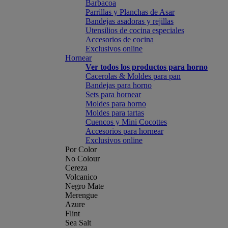
Barbacoa
Parrillas y Planchas de Asar
Bandejas asadoras y rejillas
Utensilios de cocina especiales
Accesorios de cocina
Exclusivos online
Hornear
Ver todos los productos para horno
Cacerolas & Moldes para pan
Bandejas para horno
Sets para hornear
Moldes para horno
Moldes para tartas
Cuencos y Mini Cocottes
Accesorios para hornear
Exclusivos online
Por Color
No Colour
Cereza
Volcanico
Negro Mate
Merengue
Azure
Flint
Sea Salt