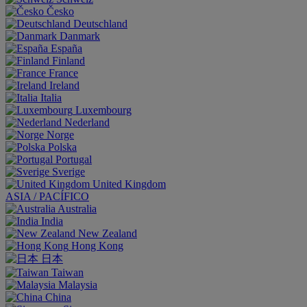
Česko
Deutschland
Danmark
España
Finland
France
Ireland
Italia
Luxembourg
Nederland
Norge
Polska
Portugal
Sverige
United Kingdom
ASIA / PACÍFICO
Australia
India
New Zealand
Hong Kong
日本
Taiwan
Malaysia
China